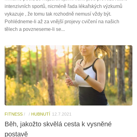
intenzivních sportů, nicméně řada lékařských výzkumů
vykazuje , že tomu tak rozhodně nemusí vždy být.
Pohlédneme-li až za vnější projevy cvičení na našich
tělech a povzneseme-li se...
FITNESS
/
/
HUBNUTÍ
12.7.2021
Běh, jakožto skvělá cesta k vysněné
postavě