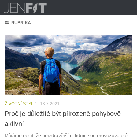
Skip to content
RUBRIKA:
ŽIVOTNÍ STYL
/
13.7.2021
Proč je důležité být přirozeně pohybově
aktivní
Míváme pocit, že nejzdravějšími lidmi jsou provozovatelé