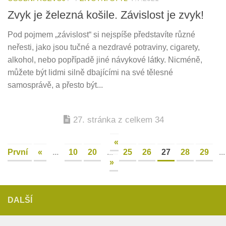
Zvyk je železná košile. Závislost je zvyk!
Pod pojmem „závislost“ si nejspíše představíte různé
neřesti, jako jsou tučné a nezdravé potraviny, cigarety,
alkohol, nebo popřípadě jiné návykové látky. Nicméně,
můžete být lidmi silně dbajícími na své tělesné
samosprávě, a přesto být...
27. stránka z celkem 34
«
První
«
...
10
20
...
25
26
27
28
29
...
»
DALŠÍ