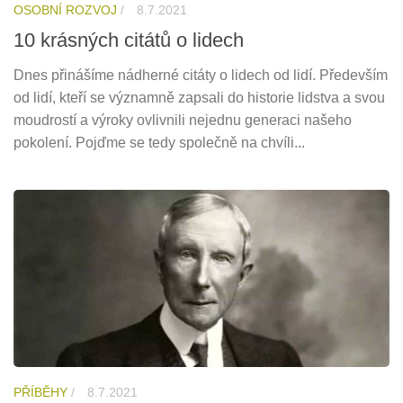
OSOBNÍ ROZVOJ
/
8.7.2021
10 krásných citátů o lidech
Dnes přinášíme nádherné citáty o lidech od lidí. Především
od lidí, kteří se významně zapsali do historie lidstva a svou
moudrostí a výroky ovlivnili nejednu generaci našeho
pokolení. Pojďme se tedy společně na chvíli...
PŘÍBĚHY
/
8.7.2021