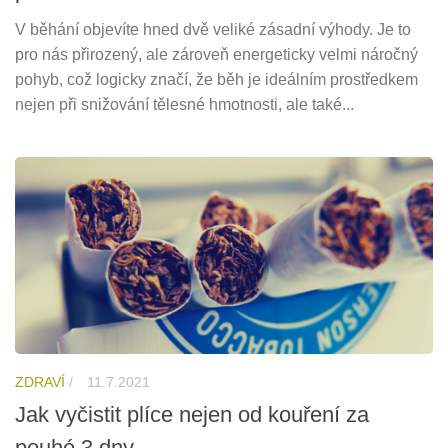
V běhání objevíte hned dvě veliké zásadní výhody. Je to
pro nás přirozený, ale zároveň energeticky velmi náročný
pohyb, což logicky značí, že běh je ideálním prostředkem
nejen při snižování tělesné hmotnosti, ale také...
ZDRAVÍ
/
11.7.2021
Jak vyčistit plíce nejen od kouření za
pouhé 3 dny