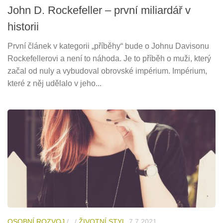
John D. Rockefeller – první miliardář v
historii
První článek v kategorii „příběhy“ bude o Johnu Davisonu
Rockefellerovi a není to náhoda. Je to příběh o muži, který
začal od nuly a vybudoval obrovské impérium. Impérium,
které z něj udělalo v jeho...
OSOBNÍ ROZVOJ
/
/
ŽIVOTNÍ STYL
7.7.2021