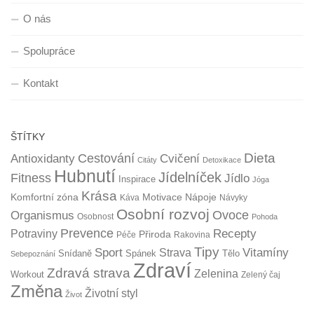
O nás
Spolupráce
Kontakt
ŠTÍTKY
Dieta
Cestování
Antioxidanty
Cvičení
Citáty
Detoxikace
Hubnutí
Jídelníček
Fitness
Jídlo
Inspirace
Jóga
Krása
Komfortní zóna
Motivace
Nápoje
Káva
Návyky
Osobní rozvoj
Organismus
Ovoce
Osobnost
Pohoda
Prevence
Recepty
Potraviny
Přiroda
Péče
Rakovina
Tipy
Sport
Vitamíny
Strava
Snídaně
Spánek
Tělo
Sebepoznání
Zdraví
Zdravá strava
Zelenina
Workout
Zelený čaj
Změna
Životní styl
Život