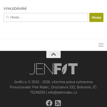
VYHLEDÁVÁNÍ
Vyhledávání
Jenfit.cz © 2015 - 2026, všechna práva vyhrazena.
Provozovatel: Petr Malec, Družstevní 332, Bohumín, IČ:
75248255 | info@petrmalec.cz