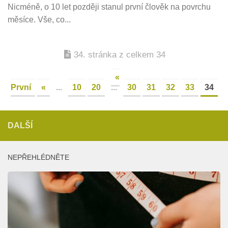
Nicméně, o 10 let později stanul první člověk na povrchu
měsíce. Vše, co...
34. stránka z celkem 34
«
První
«
...
10
20
...
30
31
32
33
34
DALŠÍ
NEPŘEHLÉDNĚTE