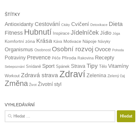
ŠTÍTKY
Dieta
Cestování
Antioxidanty
Cvičení
Citáty
Detoxikace
Hubnutí
Jídelníček
Fitness
Jídlo
Inspirace
Jóga
Krása
Komfortní zóna
Motivace
Nápoje
Káva
Návyky
Osobní rozvoj
Organismus
Ovoce
Osobnost
Pohoda
Prevence
Recepty
Potraviny
Přiroda
Péče
Rakovina
Tipy
Sport
Vitamíny
Strava
Snídaně
Spánek
Tělo
Sebepoznání
Zdraví
Zdravá strava
Zelenina
Workout
Zelený čaj
Změna
Životní styl
Život
VYHLEDÁVÁNÍ
Vyhledávání