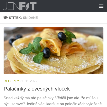
Skip to content
ŠTÍTEK:
SNÍDANĚ
RECEPTY
30.11.2022
Palačinky z ovesných vloček
Snad každý má rád palačinky. Věděli jste ale, že můžou
být i zdravé? Jediná věc, která je na palačinkách vyloženě