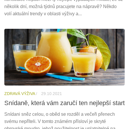
několik dní, možná týdnů pracujete na nápravě? Někdo
volí aktuální trendy v oblasti výživy a...
ZDRAVÁ VÝŽIVA
/
29.10.2021
Snídaně, která vám zaručí ten nejlepší start
Snídani sněz celou, o oběd se rozděl a večeři přenech
svému nepříteli. V tomto známém přísloví je skryté
obrovské moudro, jehož použitelnost je uplatnitelné na