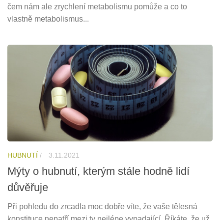
čem nám ale zrychlení metabolismu pomůže a co to
vlastně metabolismus...
HUBNUTÍ
/
3.11.2021
Mýty o hubnutí, kterým stále hodně lidí
důvěřuje
Při pohledu do zrcadla moc dobře víte, že vaše tělesná
konstituce nepatří mezi ty nejlépe vypadající. Říkáte, že už