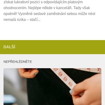
získat lukrativní pozici s odpovídajícím platovým
ohodnocením. Nejlépe někde v kanceláři. Tady však
opatrně! Vysněné sedavé zaměstnání sebou může nést
nemalá rizika – stačí...
DALŠÍ
NEPŘEHLÉDNĚTE