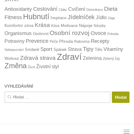
Dieta
Cestování
Antioxidanty
Cvičení
Citáty
Detoxikace
Hubnutí
Jídelníček
Fitness
Jídlo
Inspirace
Jóga
Krása
Komfortní zóna
Motivace
Nápoje
Káva
Návyky
Osobní rozvoj
Organismus
Ovoce
Osobnost
Pohoda
Prevence
Recepty
Potraviny
Přiroda
Péče
Rakovina
Tipy
Sport
Vitamíny
Strava
Snídaně
Spánek
Tělo
Sebepoznání
Zdraví
Zdravá strava
Zelenina
Workout
Zelený čaj
Změna
Životní styl
Život
VYHLEDÁVÁNÍ
Vyhledávání