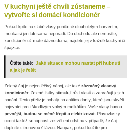
V kuchyni ještě chvíli zůstaneme –
vytvořte si domácí kondicionér
Pokud trpíte na slabé vlasy poničené dlouholetým barvením,
mouka si jen tak sama neporadí. Do obchodu ale nemusíte,
kondicionér už máte dávno doma, najdete jej v každé kuchyni či
špajzce.
Čtěte také:
Jaké situace mohou nastat při hubnutí
a jak je řešit
Zelený čaj je nejen léčivý nápoj, ale také
zázračný vlasový
kondicionér.
Zelené lístky stimulují růst vlasů a zabraňují jejich
padání. Tento přeliv je bohatý na antitioxidanty, které jsou skvělí
bojovníci proti škodlivým volným radikálům. Vaše vlasy budou
pevnější, budou se méně třepit a elektrizovat.
Plavovlásky
ocení taktéž schopnost zesvětlení odstínu v případě, že čaj
doplníte citronovou šťávou. Naopak, pokud toužíte pro