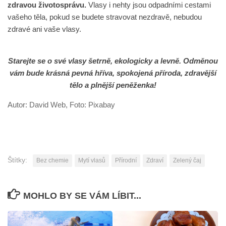
zdravou životosprávu.
Vlasy i nehty jsou odpadními cestami
vašeho těla, pokud se budete stravovat nezdravě, nebudou
zdravé ani vaše vlasy.
Starejte se o své vlasy šetrně, ekologicky a levně. Odměnou
vám bude krásná pevná hříva, spokojená příroda, zdravější
tělo a plnější peněženka!
Autor: David Web, Foto: Pixabay
Štítky:
Bez chemie
Mytí vlasů
Přírodní
Zdraví
Zelený čaj
MOHLO BY SE VÁM LÍBIT...