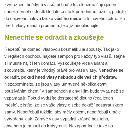
zvýraznění hnědých vlasů, přihoďte k zelenému čaji i jeden
sáček černého. Jestli hledáte cestu k přírodnímu tužidlu, přidejte
do čajového nálevu lžičku
včelího medu
či třtinového cukru. Po
přelití vlasy minutu promasírujte a již neoplachujte.
Nenechte se odradit a zkoušejte
Receptů na domácí vlasovou kosmetiku je spousty. Tak jako
v regálech obchodů najdete šampon pro každý typ vlasů, stejně
si musíte najít i ten domácí. Vyzkoušejte více variant a
zkoumejte, který je vhodný právě pro vaše vlasy.
Nenechte se
odradit, pokud hned vlasy nebudou dle vašich představ.
Nezapomínejte, že jsou vlasy umrtvené několikaletým
používáním chemií v šamponech a chvíli jim bude trvat, než se
vzpamatují. Pokud vydržíte dostatečně dlouho (cca jeden
měsíc), zjistíte, že se vaše vlasy o sebe dokáží postarat skoro
samy. Nepotřebují tužidlo, aby měly objem, nepotřebují uměle
vytvořený lesk. Zdravé vlasy vypadají krásně bez toho,
abychom je museli do krásy nutit. Nezapomínejte také na