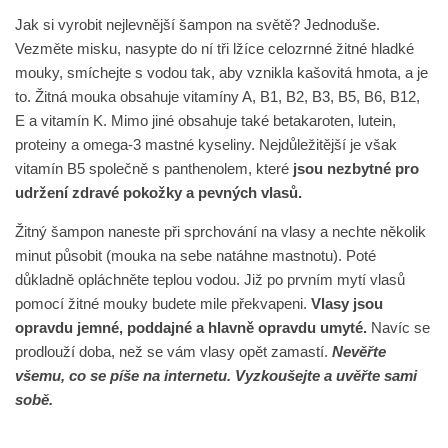
Jak si vyrobit nejlevnější šampon na světě? Jednoduše.
Vezměte misku, nasypte do ní tři lžíce celozrnné žitné hladké
mouky, smíchejte s vodou tak, aby vznikla kašovitá hmota, a je
to. Žitná mouka obsahuje vitamíny A, B1, B2, B3, B5, B6, B12,
E a vitamín K. Mimo jiné obsahuje také betakaroten, lutein,
proteiny a omega-3 mastné kyseliny. Nejdůležitější je však
vitamín B5 společně s panthenolem, které
jsou nezbytné pro
udržení zdravé pokožky a pevných vlasů.
Žitný šampon naneste při sprchování na vlasy a nechte několik
minut působit (mouka na sebe natáhne mastnotu). Poté
důkladně opláchněte teplou vodou. Již po prvním mytí vlasů
pomocí žitné mouky budete mile překvapeni.
Vlasy jsou
opravdu jemné, poddajné a hlavně opravdu umyté.
Navíc se
prodlouží doba, než se vám vlasy opět zamastí.
Nevěřte
všemu, co se píše na internetu. Vyzkoušejte a uvěřte sami
sobě
.