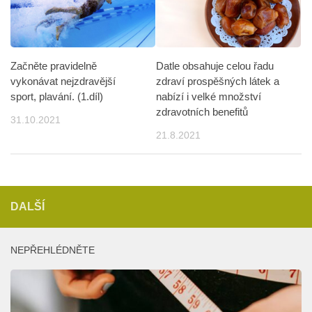
Začněte pravidelně
Datle obsahuje celou řadu
vykonávat nejzdravější
zdraví prospěšných látek a
sport, plavání. (1.díl)
nabízí i velké množství
zdravotních benefitů
31.10.2021
21.8.2021
DALŠÍ
NEPŘEHLÉDNĚTE