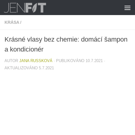
Skip to content
KRÁSA
/
Krásné vlasy bez chemie: domácí šampon
a kondicionér
AUTOR
JANA RUSSKOVÁ
· PUBLIKOVÁNO
10.7.2021
·
AKTUALIZOVÁNO
5.7.2021