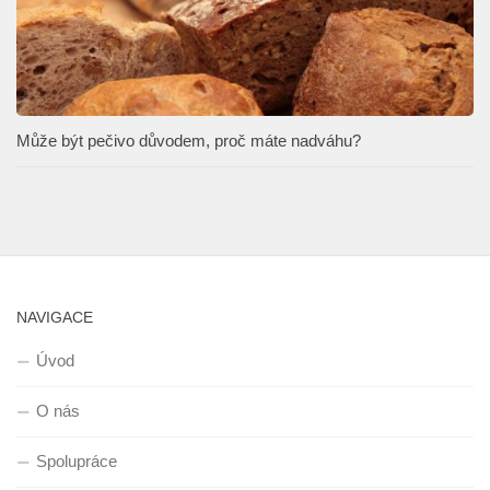
Může být pečivo důvodem, proč máte nadváhu?
NAVIGACE
Úvod
O nás
Spolupráce