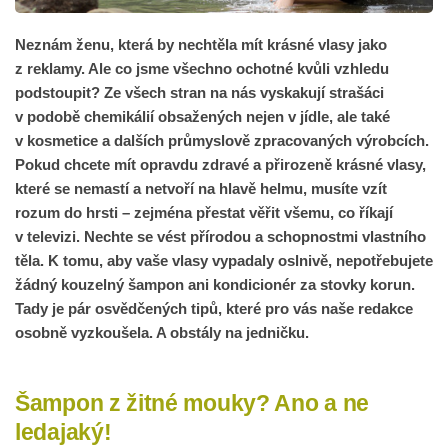
Neznám ženu, která by nechtěla mít krásné vlasy jako
z reklamy. Ale co jsme všechno ochotné kvůli vzhledu
podstoupit? Ze všech stran na nás vyskakují strašáci
v podobě chemikálií obsažených nejen v jídle, ale také
v kosmetice a dalších průmyslově zpracovaných výrobcích.
Pokud chcete mít opravdu zdravé a přirozeně krásné vlasy,
které se nemastí a netvoří na hlavě helmu, musíte vzít
rozum do hrsti – zejména přestat věřit všemu, co říkají
v televizi. Nechte se vést přírodou a schopnostmi vlastního
těla. K tomu, aby vaše vlasy vypadaly oslnivě, nepotřebujete
žádný kouzelný šampon ani kondicionér za stovky korun.
Tady je pár osvědčených tipů, které pro vás naše redakce
osobně vyzkoušela. A obstály na jedničku.
Šampon z žitné mouky? Ano a ne
ledajaký!