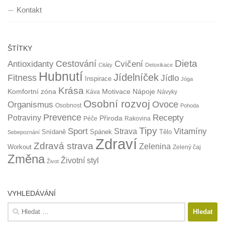
Kontakt
ŠTÍTKY
Dieta
Cestování
Antioxidanty
Cvičení
Citáty
Detoxikace
Hubnutí
Jídelníček
Fitness
Jídlo
Inspirace
Jóga
Krása
Komfortní zóna
Motivace
Nápoje
Káva
Návyky
Osobní rozvoj
Organismus
Ovoce
Osobnost
Pohoda
Prevence
Recepty
Potraviny
Přiroda
Péče
Rakovina
Tipy
Sport
Vitamíny
Strava
Snídaně
Spánek
Tělo
Sebepoznání
Zdraví
Zdravá strava
Zelenina
Workout
Zelený čaj
Změna
Životní styl
Život
VYHLEDÁVÁNÍ
Vyhledávání