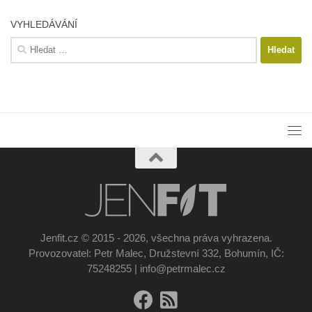
VYHLEDÁVÁNÍ
Vyhledávání
Jenfit.cz © 2015 - 2026, všechna práva vyhrazena.
Provozovatel: Petr Malec, Družstevní 332, Bohumín, IČ:
75248255 | info@petrmalec.cz