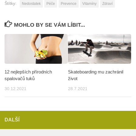
Štítky:
Nedostatek
Péče
Prevence
Vitamíny
Zdraví
MOHLO BY SE VÁM LÍBIT...
12 nejlepších přírodních
Skateboarding mu zachránil
spalovačů tuků
život
30.12.2021
28.7.2021
DALŠÍ