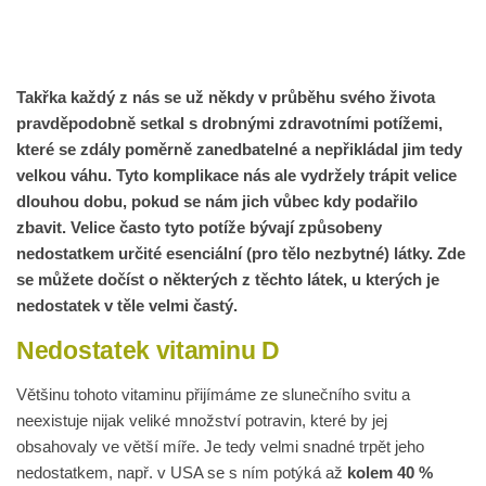
Takřka každý z nás se už někdy v průběhu svého života
pravděpodobně setkal s drobnými zdravotními potížemi,
které se zdály poměrně zanedbatelné a nepřikládal jim tedy
velkou váhu. Tyto komplikace nás ale vydržely trápit velice
dlouhou dobu, pokud se nám jich vůbec kdy podařilo
zbavit. Velice často tyto potíže bývají způsobeny
nedostatkem určité esenciální (pro tělo nezbytné) látky. Zde
se můžete dočíst o některých z těchto látek, u kterých je
nedostatek v těle velmi častý.
Nedostatek vitaminu D
Většinu tohoto vitaminu přijímáme ze slunečního svitu a
neexistuje nijak veliké množství potravin, které by jej
obsahovaly ve větší míře. Je tedy velmi snadné trpět jeho
nedostatkem, např. v USA se s ním potýká až
kolem 40 %