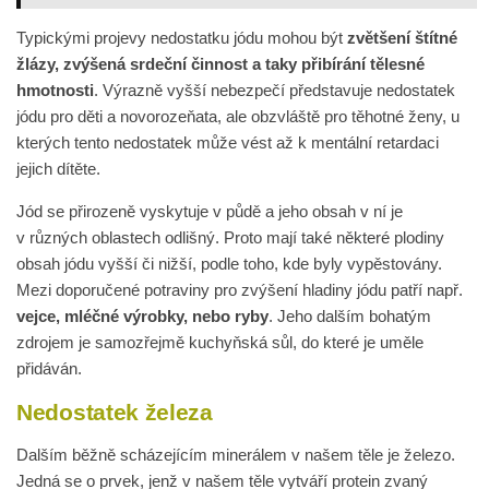
Typickými projevy nedostatku jódu mohou být
zvětšení štítné
žlázy, zvýšená srdeční činnost a taky přibírání tělesné
hmotnosti
. Výrazně vyšší nebezpečí představuje nedostatek
jódu pro děti a novorozeňata, ale obzvláště pro těhotné ženy, u
kterých tento nedostatek může vést až k mentální retardaci
jejich dítěte.
Jód se přirozeně vyskytuje v půdě a jeho obsah v ní je
v různých oblastech odlišný. Proto mají také některé plodiny
obsah jódu vyšší či nižší, podle toho, kde byly vypěstovány.
Mezi doporučené potraviny pro zvýšení hladiny jódu patří např.
vejce, mléčné výrobky, nebo ryby
. Jeho dalším bohatým
zdrojem je samozřejmě kuchyňská sůl, do které je uměle
přidáván.
Nedostatek železa
Dalším běžně scházejícím minerálem v našem těle je železo.
Jedná se o prvek, jenž v našem těle vytváří protein zvaný