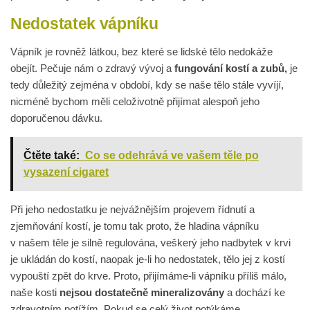
Nedostatek vápníku
Vápník je rovněž látkou, bez které se lidské tělo nedokáže
obejít. Pečuje nám o zdravý vývoj a
fungování kostí a zubů,
je
tedy důležitý zejména v období, kdy se naše tělo stále vyvíjí,
nicméně bychom měli celoživotně přijímat alespoň jeho
doporučenou dávku.
Čtěte také:
Co se odehrává ve vašem těle po
vysazení cigaret
Při jeho nedostatku je nejvážnějším projevem řídnutí a
zjemňování kostí, je tomu tak proto, že hladina vápníku
v našem těle je silně regulována, veškerý jeho nadbytek v krvi
je ukládán do kostí, naopak je-li ho nedostatek, tělo jej z kostí
vypouští zpět do krve. Proto, přijímáme-li vápníku příliš málo,
naše kosti
nejsou dostatečně mineralizovány
a dochází ke
zdravotním potížím. Pokud se celý život potýkáme