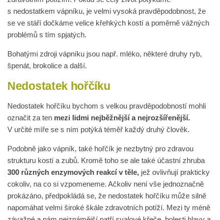
s nedostatkem vápníku, je velmi vysoká pravděpodobnost, že
se ve stáří dočkáme velice křehkých kostí a poměrně vážných
problémů s tím spjatých.
Bohatými zdroji vápníku jsou např. mléko, některé druhy ryb,
špenát, brokolice a další.
Nedostatek hořčíku
Nedostatek hořčíku bychom s velkou pravděpodobností mohli
označit za ten
mezi lidmi nejběžnější a nejrozšířenější.
V určité míře se s ním potýká téměř každý druhý člověk.
Podobně jako vápník, také hořčík je nezbytný pro zdravou
strukturu kostí a zubů. Kromě toho se ale také účastní zhruba
300 různých enzymových reakcí v těle,
jež ovlivňují prakticky
cokoliv, na co si vzpomeneme. Ačkoliv není vše jednoznačně
prokázáno, předpokládá se, že nedostatek hořčíku může silně
napomáhat velmi široké škále zdravotních potíží. Mezi ty méně
závažné a nám nejznámější patří svalové křeče, bolesti hlavy a