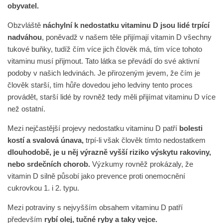
obyvatel.
Obzvláště
náchylní k nedostatku vitaminu D jsou lidé trpící
nadváhou
, poněvadž v našem těle přijímají vitamin D všechny
tukové buňky, tudíž čím více jich člověk má, tím více tohoto
vitaminu musí přijmout. Tato látka se převádí do své aktivní
podoby v našich ledvinách. Je přirozeným jevem, že čím je
člověk starší, tím hůře dovedou jeho ledviny tento proces
provádět, starší lidé by rovněž tedy měli přijímat vitaminu D více
než ostatní.
Mezi nejčastější projevy nedostatku vitaminu D patří
bolesti
kostí a svalová únava,
trpí-li však člověk tímto nedostatkem
dlouhodobě, je u něj výrazně vyšší riziko výskytu rakoviny,
nebo srdečních chorob.
Výzkumy rovněž prokázaly, že
vitamin D silně působí jako prevence proti onemocnění
cukrovkou 1. i 2. typu.
Mezi potraviny s nejvyšším obsahem vitaminu D patří
především
rybí olej, tučné ryby a taky vejce.