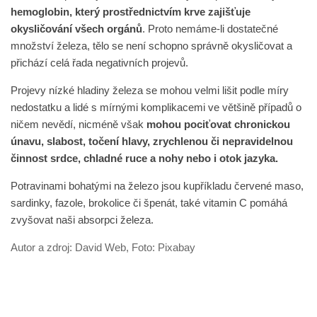
hemoglobin, který prostřednictvím krve zajišťuje
okysličování všech orgánů
. Proto nemáme-li dostatečné
množství železa, tělo se není schopno správně okysličovat a
přichází celá řada negativních projevů.
Projevy nízké hladiny železa se mohou velmi lišit podle míry
nedostatku a lidé s mírnými komplikacemi ve většině případů o
ničem nevědí, nicméně však
mohou pociťovat chronickou
únavu, slabost, točení hlavy, zrychlenou či nepravidelnou
činnost srdce, chladné ruce a nohy nebo i otok jazyka.
Potravinami bohatými na železo jsou kupříkladu červené maso,
sardinky, fazole, brokolice či špenát, také vitamin C pomáhá
zvyšovat naši absorpci železa.
Autor a zdroj: David Web, Foto: Pixabay