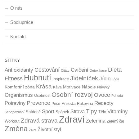
O nás
Spolupráce
Kontakt
ŠTÍTKY
Dieta
Cestování
Antioxidanty
Cvičení
Citáty
Detoxikace
Hubnutí
Jídelníček
Fitness
Jídlo
Inspirace
Jóga
Krása
Komfortní zóna
Motivace
Nápoje
Káva
Návyky
Osobní rozvoj
Organismus
Ovoce
Osobnost
Pohoda
Prevence
Recepty
Potraviny
Přiroda
Péče
Rakovina
Tipy
Sport
Vitamíny
Strava
Snídaně
Spánek
Tělo
Sebepoznání
Zdraví
Zdravá strava
Zelenina
Workout
Zelený čaj
Změna
Životní styl
Život