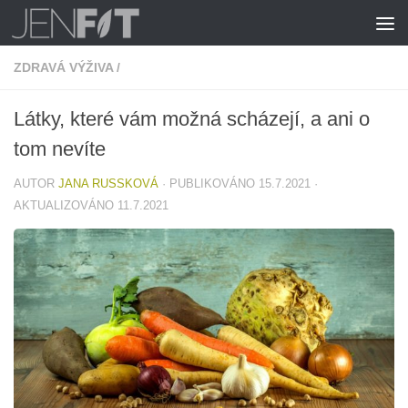
Skip to content
ZDRAVÁ VÝŽIVA
/
Látky, které vám možná scházejí, a ani o
tom nevíte
AUTOR
JANA RUSSKOVÁ
· PUBLIKOVÁNO
15.7.2021
·
AKTUALIZOVÁNO
11.7.2021