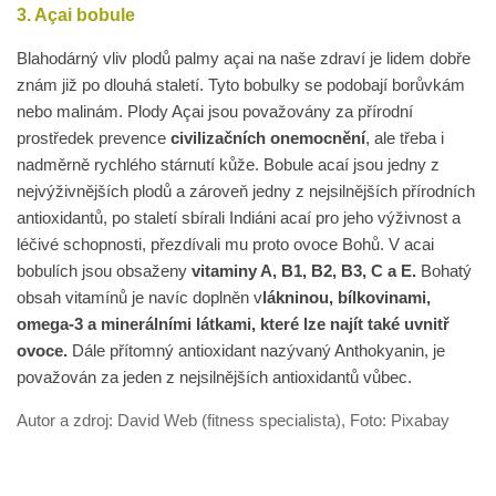
3. Açai bobule
Blahodárný vliv plodů palmy açai na naše zdraví je lidem dobře
znám již po dlouhá staletí. Tyto bobulky se podobají borůvkám
nebo malinám. Plody Açai jsou považovány za přírodní
prostředek prevence
civilizačních onemocnění
, ale třeba i
nadměrně rychlého stárnutí kůže. Bobule acaí jsou jedny z
nejvýživnějších plodů a zároveň jedny z nejsilnějších přírodních
antioxidantů, po staletí sbírali Indiáni acaí pro jeho výživnost a
léčivé schopnosti, přezdívali mu proto ovoce Bohů. V acai
bobulích jsou obsaženy
vitaminy A, B1, B2, B3, C a E.
Bohatý
obsah vitamínů je navíc doplněn v
lákninou, bílkovinami,
omega-3 a minerálními látkami, které lze najít také uvnitř
ovoce.
Dále přítomný antioxidant nazývaný Anthokyanin, je
považován za jeden z nejsilnějších antioxidantů vůbec.
Autor a zdroj: David Web (fitness specialista), Foto: Pixabay