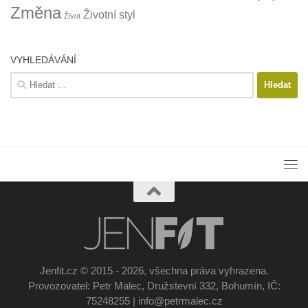
Změna
Životní styl
Život
VYHLEDÁVÁNÍ
Vyhledávání
Jenfit.cz © 2015 - 2026, všechna práva vyhrazena.
Provozovatel: Petr Malec, Družstevní 332, Bohumín, IČ:
75248255 | info@petrmalec.cz