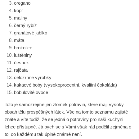
oregano
kopr
maliny
černý rybíz
granátové jablko
máta
brokolice
luštěniny
česnek
rajčata
celozrnné výrobky
kakaové boby (vysokoprocentní, kvalitní čokoláda)
bobulovité ovoce
Toto je samozřejmě jen zlomek potravin, které mají vysoký
obsah tělu prospěšných látek. Vše na tomto seznamu zajisté
znáte a víte tudíž, že se jedná o potraviny pro naši kuchyni
lehce přístupné. Já bych se s Vámi však rád podělil zejména o
to, co každému tak úplně známé není.