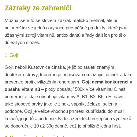
Zázraky ze zahraničí
Možná jsem to se slovem zázrak maličko přehnal, ale při
nejmenším se jedná o vysoce prospěšné produkty, které jsou
úžasnými zdroji vitaminů, antioxidantů a řady dalších pro tělo
důležitých složek.
1. Goji
Goji, neboli Kustovnice čínská, je již po staletí známým
doplňkem stravy, kterému je připisován omlazující účinek a také
prevence proti civilizačním chorobám.
Goji nemá konkurenci v
obsahu vitaminů
– plody obsahují 500x více vitaminu C než
pomeranče, dále obsahuje vitamíny A, B1, B2, B6 a E, navíc
také stopové prvky jako je zinek, vápník, železo, selen a
podobně. Goji je velice vhodnou příměsí kupříkladu do musli,
koláčů, jogurtů a podobně. K dosažení těch nejlepších výdledků
se doporučuje 10 až 30g denně, což je přibližně jedna hrst.