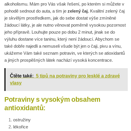
alkoholismu. Mám pro Vás však řešení, po kterém si můžete v
pohodě sednout do auta, a tím je
zelený čaj.
Kvalitní zelený čaj
je skvělým prostředkem, jak do sebe dostat výše zmíněné
žádoucí látky, je ale nutno věnovat poměrně vysokou pozornost
jeho přípravě. Louhujte pouze po dobu 2 minut, jinak se do
výluhu dostane více taninu, který není žádoucí. Abychom se
také dobře najedli a nemuseli všude být jen o čaji, pivu a vínu,
ukážeme Vám také seznam potravin, ve kterých se atioxidantů
a jiných prospěšných látek nachází vysoká koncentrace.
Čtěte také:
5 tipů na potraviny pro lesklé a zdravé
vlasy
Potraviny s vysokým obsahem
antioxidantů:
ostružiny
lékořice