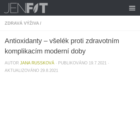
Skip to content
ZDRAVÁ VÝŽIVA
/
Antioxidanty – všelék proti zdravotním
komplikacím moderní doby
AUTOR
JANA RUSSKOVÁ
· PUBLIKOVÁNO
19.7.2021
·
AKTUALIZOVÁNO
29.8.2021