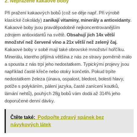
2. Nepražené kakaové boby
Při pražení kakaových bobů (což se děje např. Při výrobě
klasické čokolády)
zanikají vitaminy, minerály a antioxidanty
.
Kakaové boby jsou pravděpodobně nejkoncentrovanějším
zdrojem antioxidantů na světě.
Obsahují jich 14x větší
množství než červené víno a 21x větší než zelený čaj.
Kakaové boby v sobě mají také obrovské množství hořčíku.
Minerálu, kterého přijímá většina z nás ze stravy poměrně málo
a spousta z nás trpí jeho nedostatkem. Typickými projevy jsou
například časté křeče nebo otoky končetin. Pokud trpíte
nedostatkem železa (únava, ospalost, bledost, bolesti hlavy,
potíže s polykáním, pálení jazyka, časté zanícení koutků,
lámání nehtů), pouhých 28g bobů vám dodá až 314% jeho
doporučené denní dávky.
Čtěte také:
Podpořte zdravý spánek bez
návykových látek