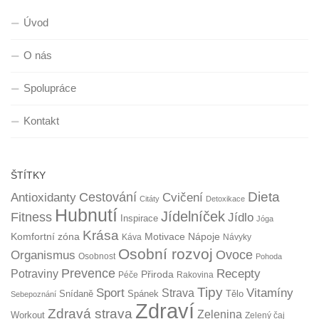
Úvod
O nás
Spolupráce
Kontakt
ŠTÍTKY
Dieta
Cestování
Antioxidanty
Cvičení
Citáty
Detoxikace
Hubnutí
Jídelníček
Fitness
Jídlo
Inspirace
Jóga
Krása
Komfortní zóna
Motivace
Nápoje
Káva
Návyky
Osobní rozvoj
Organismus
Ovoce
Osobnost
Pohoda
Prevence
Recepty
Potraviny
Přiroda
Péče
Rakovina
Tipy
Sport
Vitamíny
Strava
Snídaně
Spánek
Tělo
Sebepoznání
Zdraví
Zdravá strava
Zelenina
Workout
Zelený čaj