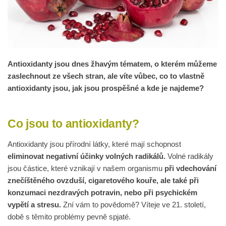
Antioxidanty jsou dnes žhavým tématem, o kterém můžeme
zaslechnout ze všech stran, ale víte vůbec, co to vlastně
antioxidanty jsou, jak jsou prospěšné a kde je najdeme?
Co jsou to antioxidanty?
Antioxidanty jsou přírodní látky, které mají schopnost
eliminovat negativní účinky volných radikálů.
Volné radikály
jsou částice, které vznikají v našem organismu
při vdechování
znečíštěného ovzduší, cigaretového kouře, ale také při
konzumaci nezdravých potravin, nebo při psychickém
vypětí a stresu.
Zní vám to povědomě? Víteje ve 21. století,
době s těmito problémy pevně spjaté.