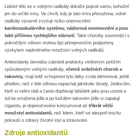
Lidské tělo se s volnými radikály dokáže poprat samo, bohužel
jen do určité míry. Ve chvíli, kdy je tato míra přesažena, volné
radikály výrazně zvyšují riziko onemocnění
kardiovaskulárního systému, nádorová onemocnění a jsou
také příčinou rychlejšího stárnutí.
Také choroby související s
pokročilým věkem mohou být přinejmenším podpořeny
výskytem nadměrného množství volných radikálů.
Antioxidanty dovedou zabránit prakticky veškerým potížím
způsobeným volnými radikály,
včetně srdečních chorob a
rakoviny
, mají totiž schopnost tyto látky zcela eliminovat, ještě
předtím, než v těle stihnou napáchat jakékoliv škody. Jedincům,
kteří si velmi rádi a často dopřávají lahůdek jako jsou uzená a
tučná smažená jídla a po každém takovém jídle si zapalují
cigaretu, je doporučováno konzumovat až
třikrát větší
množství antioxidantů
, než lidem, kteří se alespoň trochu
pokouší o zdravý životní styl a stravování.
Zdroje antioxidantů