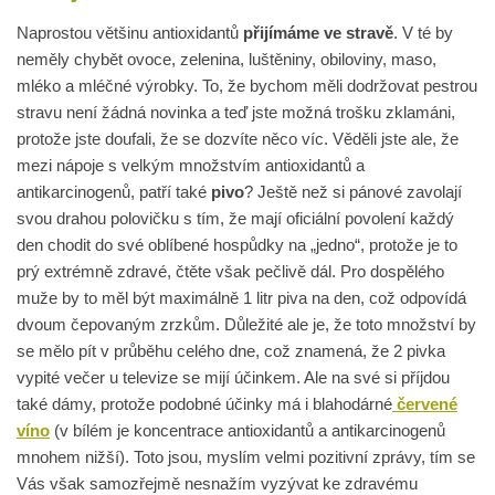
Naprostou většinu antioxidantů
přijímáme ve stravě
. V té by
neměly chybět ovoce, zelenina, luštěniny, obiloviny, maso,
mléko a mléčné výrobky. To, že bychom měli dodržovat pestrou
stravu není žádná novinka a teď jste možná trošku zklamáni,
protože jste doufali, že se dozvíte něco víc. Věděli jste ale, že
mezi nápoje s velkým množstvím antioxidantů a
antikarcinogenů, patří také
pivo
? Ještě než si pánové zavolají
svou drahou polovičku s tím, že mají oficiální povolení každý
den chodit do své oblíbené hospůdky na „jedno“, protože je to
prý extrémně zdravé, čtěte však pečlivě dál. Pro dospělého
muže by to měl být maximálně 1 litr piva na den, což odpovídá
dvoum čepovaným zrzkům. Důležité ale je, že toto množství by
se mělo pít v průběhu celého dne, což znamená, že 2 pivka
vypité večer u televize se mijí účinkem. Ale na své si příjdou
také dámy, protože podobné účinky má i blahodárné
červené
víno
(v bílém je koncentrace antioxidantů a antikarcinogenů
mnohem nižší). Toto jsou, myslím velmi pozitivní zprávy, tím se
Vás však samozřejmě nesnažím vyzývat ke zdravému