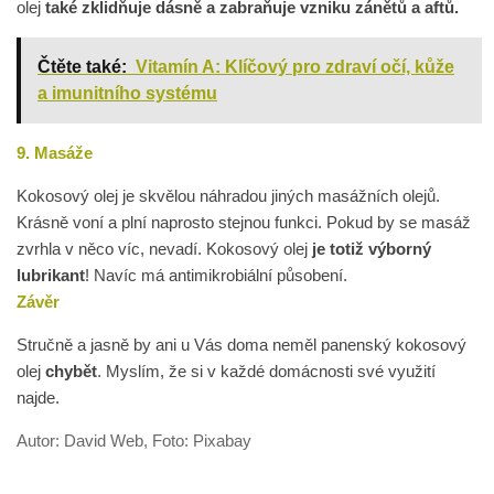
olej
také zklidňuje dásně a zabraňuje vzniku zánětů a aftů.
Čtěte také:
Vitamín A: Klíčový pro zdraví očí, kůže
a imunitního systému
9. Masáže
Kokosový olej je skvělou náhradou jiných masážních olejů.
Krásně voní a plní naprosto stejnou funkci. Pokud by se masáž
zvrhla v něco víc, nevadí. Kokosový olej
je totiž výborný
lubrikant
! Navíc má antimikrobiální působení.
Závěr
Stručně a jasně by ani u Vás doma neměl panenský kokosový
olej
chybět
. Myslím, že si v každé domácnosti své využití
najde.
Autor: David Web, Foto: Pixabay