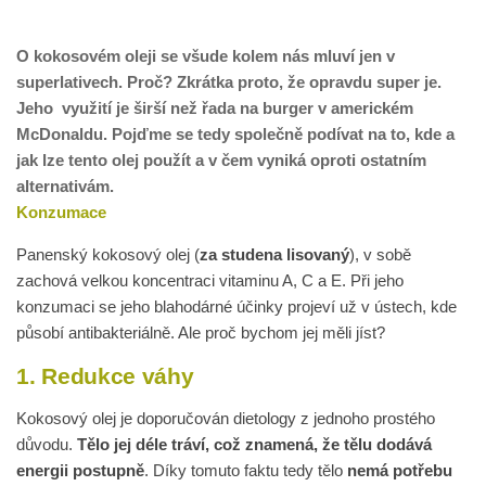
O kokosovém oleji se všude kolem nás mluví jen v
superlativech. Proč? Zkrátka proto, že opravdu super je.
Jeho využití je širší než řada na burger v americkém
McDonaldu. Pojďme se tedy společně podívat na to, kde a
jak lze tento olej použít a v čem vyniká oproti ostatním
alternativám.
Konzumace
Panenský kokosový olej (
za studena lisovaný
), v sobě
zachová velkou koncentraci vitaminu A, C a E. Při jeho
konzumaci se jeho blahodárné účinky projeví už v ústech, kde
působí antibakteriálně. Ale proč bychom jej měli jíst?
1. Redukce váhy
Kokosový olej je doporučován dietology z jednoho prostého
důvodu.
Tělo jej déle tráví, což znamená, že tělu dodává
energii postupně
. Díky tomuto faktu tedy tělo
nemá potřebu