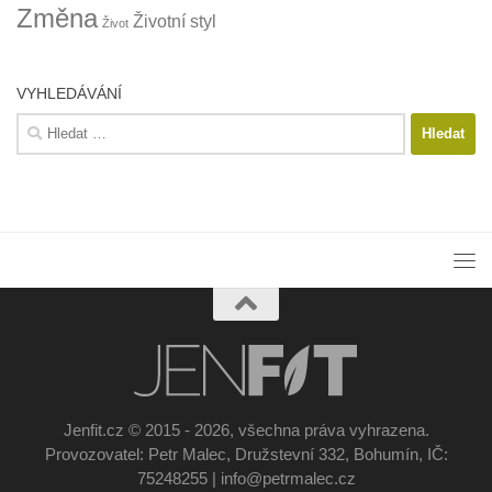
Změna
Životní styl
Život
VYHLEDÁVÁNÍ
Vyhledávání
Jenfit.cz © 2015 - 2026, všechna práva vyhrazena.
Provozovatel: Petr Malec, Družstevní 332, Bohumín, IČ:
75248255 | info@petrmalec.cz