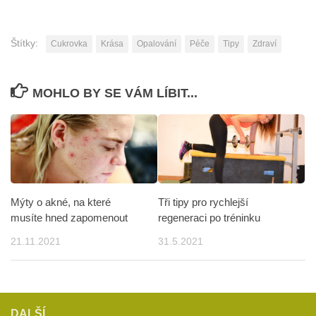
Štítky:
Cukrovka
Krása
Opalování
Péče
Tipy
Zdraví
MOHLO BY SE VÁM LÍBIT...
Mýty o akné, na které
Tři tipy pro rychlejší
musíte hned zapomenout
regeneraci po tréninku
21.11.2021
31.5.2021
DALŠÍ