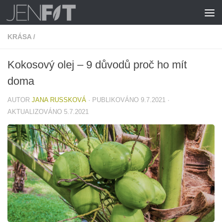
Skip to content
KRÁSA
/
Kokosový olej – 9 důvodů proč ho mít
doma
AUTOR
JANA RUSSKOVÁ
· PUBLIKOVÁNO
9.7.2021
·
AKTUALIZOVÁNO
5.7.2021