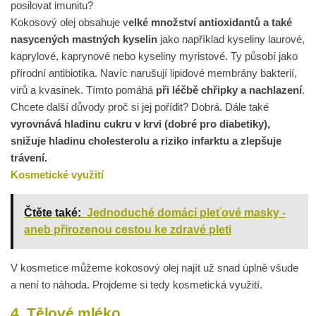
posilovat imunitu?
Kokosový olej obsahuje v
elké množství antioxidantů a také
nasycených mastných kyselin
jako například kyseliny laurové,
kaprylové, kaprynové nebo kyseliny myristové. Ty působí jako
přírodní antibiotika. Navíc narušují lipidové membrány bakterií,
virů a kvasinek. Tímto pomáhá
při léčbě chřipky a nachlazení
.
Chcete další důvody proč si jej pořídit? Dobrá. Dále také
vyrovnává hladinu cukru v krvi (dobré pro diabetiky),
snižuje hladinu cholesterolu a riziko infarktu a zlepšuje
trávení.
Kosmetické využití
Čtěte také:
Jednoduché domácí pleťové masky -
aneb přirozenou cestou ke zdravé pleti
V kosmetice můžeme kokosový olej najít už snad úplně všude
a není to náhoda. Projdeme si tedy kosmetická využití.
4. Tělové mléko