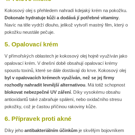
Kokosový olej s přehledem nahradí kdejaký krém na pokožku.
Dokonale hydratuje kůži a dodává jí potřebné vitaminy
.
Navíc na těle vydrží dlouho, jelikož vytvoří mastný film, který o
pokožku neustále pečuje.
5. Opalovací krém
V přímořských oblastech je kokosový olej hojně využíván jako
opalovací krém. V dnešní době obsahují opalovací krémy
spoustu toxinů, které se dále dostávají do krve. Kokosový olej
byl v opalovacích krémech využíván, než se jej firmy
rozhodly nahradit levnější alternativou
. Má totiž schopnost
blokovat nebezpečné UV záření
. Díky vysokému obsahu
antioxidantů také zabraňuje spálení, nebo oxidačního stresu
pokožky, což je častou příčinou rakoviny kůže.
6. Přípravek proti akné
Díky jeho
antibakteriálním účinkům
je skvělým bojovníkem