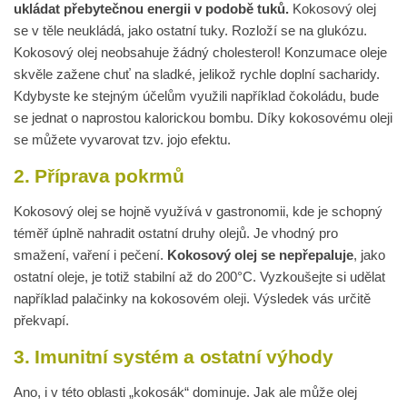
ukládat přebytečnou energii v podobě tuků.
Kokosový olej
se v těle neukládá, jako ostatní tuky. Rozloží se na glukózu.
Kokosový olej neobsahuje žádný cholesterol! Konzumace oleje
skvěle zažene chuť na sladké, jelikož rychle doplní sacharidy.
Kdybyste ke stejným účelům využili například čokoládu, bude
se jednat o naprostou kalorickou bombu. Díky kokosovému oleji
se můžete vyvarovat tzv. jojo efektu.
2.
Příprava pokrmů
Kokosový olej se hojně využívá v gastronomii, kde je schopný
téměř úplně nahradit ostatní druhy olejů. Je vhodný pro
smažení, vaření i pečení.
Kokosový olej se nepřepaluje
, jako
ostatní oleje, je totiž stabilní až do 200°C. Vyzkoušejte si udělat
například palačinky na kokosovém oleji. Výsledek vás určitě
překvapí.
3. Imunitní systém a ostatní výhody
Ano, i v této oblasti „kokosák“ dominuje. Jak ale může olej