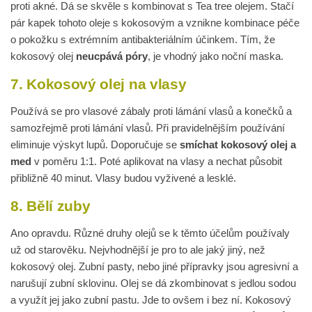
proti akné. Dá se skvěle s kombinovat s Tea tree olejem. Stačí
pár kapek tohoto oleje s kokosovým a vznikne kombinace péče
o pokožku s extrémním antibakteriálním účinkem. Tím, že
kokosový olej
neucpává póry
, je vhodný jako noční maska.
7. Kokosový olej na vlasy
Používá se pro vlasové zábaly proti lámání vlasů a konečků a
samozřejmě proti lámání vlasů. Při pravidelnějším používání
eliminuje výskyt lupů. Doporučuje se
smíchat kokosový olej a
med
v poměru 1:1. Poté aplikovat na vlasy a nechat působit
přibližně 40 minut. Vlasy budou vyživené a lesklé.
8. Bělí zuby
Ano opravdu. Různé druhy olejů se k těmto účelům používaly
už od starověku. Nejvhodnější je pro to ale jaký jiný, než
kokosový olej. Zubní pasty, nebo jiné přípravky jsou agresivní a
narušují zubní sklovinu. Olej se dá zkombinovat s jedlou sodou
a využít jej jako zubní pastu. Jde to ovšem i bez ní. Kokosový