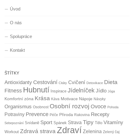
Úvod
O nás
Spolupráce
Kontakt
ŠTÍTKY
Dieta
Cestování
Antioxidanty
Cvičení
Citáty
Detoxikace
Hubnutí
Jídelníček
Fitness
Jídlo
Inspirace
Jóga
Krása
Komfortní zóna
Motivace
Nápoje
Káva
Návyky
Osobní rozvoj
Organismus
Ovoce
Osobnost
Pohoda
Prevence
Recepty
Potraviny
Přiroda
Péče
Rakovina
Tipy
Sport
Vitamíny
Strava
Snídaně
Spánek
Tělo
Sebepoznání
Zdraví
Zdravá strava
Zelenina
Workout
Zelený čaj