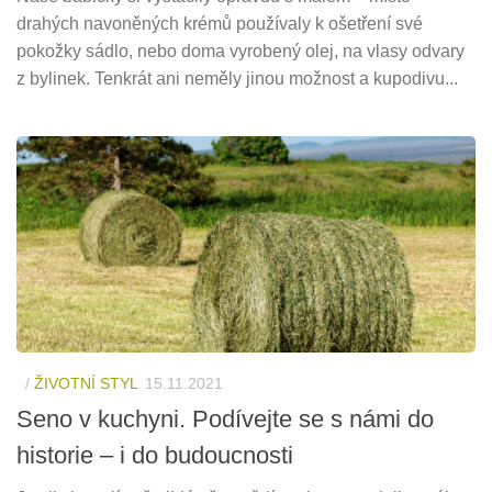
drahých navoněných krémů používaly k ošetření své
pokožky sádlo, nebo doma vyrobený olej, na vlasy odvary
z bylinek. Tenkrát ani neměly jinou možnost a kupodivu...
/
ŽIVOTNÍ STYL
15.11.2021
Seno v kuchyni. Podívejte se s námi do
historie – i do budoucnosti