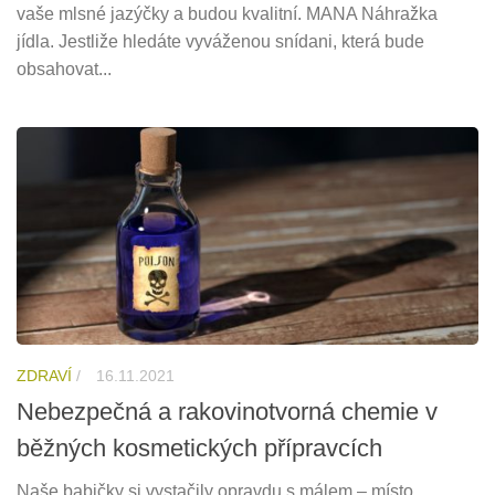
vaše mlsné jazýčky a budou kvalitní. MANA Náhražka
jídla. Jestliže hledáte vyváženou snídani, která bude
obsahovat...
ZDRAVÍ
/
16.11.2021
Nebezpečná a rakovinotvorná chemie v
běžných kosmetických přípravcích
Naše babičky si vystačily opravdu s málem – místo