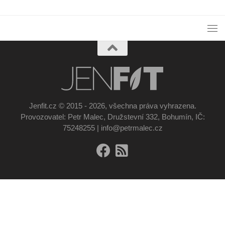
Jenfit.cz © 2015 - 2026, všechna práva vyhrazena.
Provozovatel: Petr Malec, Družstevní 332, Bohumín, IČ:
75248255 | info@petrmalec.cz