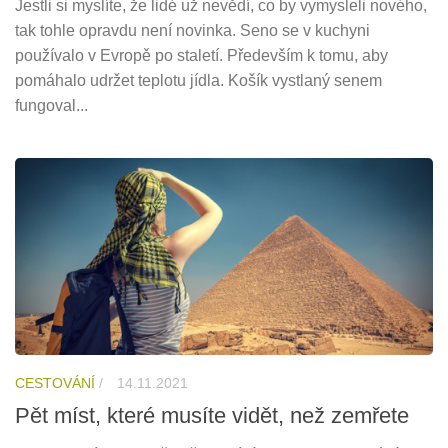
Jestli si myslíte, že lidé už nevědí, co by vymysleli nového,
tak tohle opravdu není novinka. Seno se v kuchyni
používalo v Evropě po staletí. Především k tomu, aby
pomáhalo udržet teplotu jídla. Košík vystlaný senem
fungoval...
CESTOVÁNÍ
/
14.11.2021
Pět míst, které musíte vidět, než zemřete