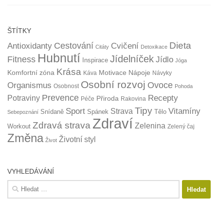
ŠTÍTKY
Dieta
Cestování
Antioxidanty
Cvičení
Citáty
Detoxikace
Hubnutí
Jídelníček
Fitness
Jídlo
Inspirace
Jóga
Krása
Komfortní zóna
Motivace
Nápoje
Káva
Návyky
Osobní rozvoj
Organismus
Ovoce
Osobnost
Pohoda
Prevence
Recepty
Potraviny
Přiroda
Péče
Rakovina
Tipy
Sport
Vitamíny
Strava
Snídaně
Spánek
Tělo
Sebepoznání
Zdraví
Zdravá strava
Zelenina
Workout
Zelený čaj
Změna
Životní styl
Život
VYHLEDÁVÁNÍ
Vyhledávání