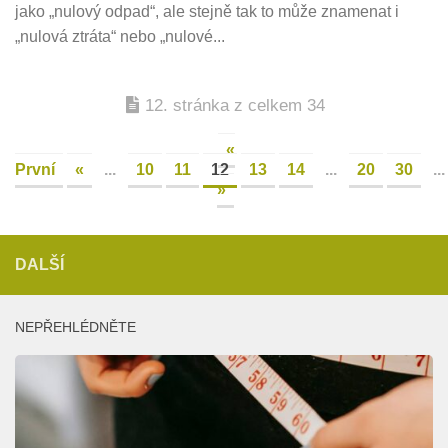
jako „nulový odpad“, ale stejně tak to může znamenat i
„nulová ztráta“ nebo „nulové...
12. stránka z celkem 34
«
První
«
...
10
11
12
13
14
...
20
30
...
»
DALŠÍ
NEPŘEHLÉDNĚTE