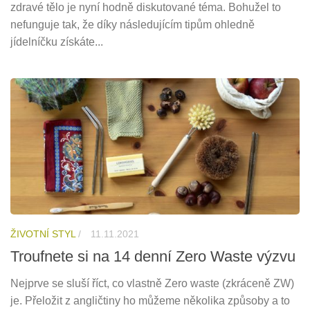
zdravé tělo je nyní hodně diskutované téma. Bohužel to
nefunguje tak, že díky následujícím tipům ohledně
jídelníčku získáte...
ŽIVOTNÍ STYL
/
11.11.2021
Troufnete si na 14 denní Zero Waste výzvu
Nejprve se sluší říct, co vlastně Zero waste (zkráceně ZW)
je. Přeložit z angličtiny ho můžeme několika způsoby a to