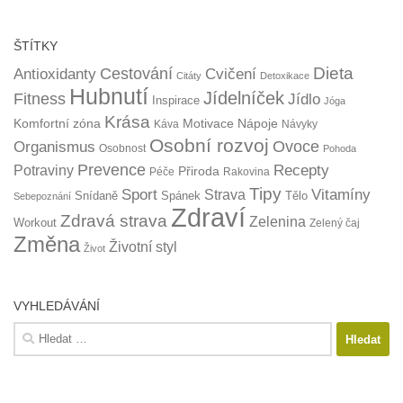
ŠTÍTKY
Dieta
Cestování
Antioxidanty
Cvičení
Citáty
Detoxikace
Hubnutí
Jídelníček
Fitness
Jídlo
Inspirace
Jóga
Krása
Komfortní zóna
Motivace
Nápoje
Káva
Návyky
Osobní rozvoj
Organismus
Ovoce
Osobnost
Pohoda
Prevence
Recepty
Potraviny
Přiroda
Péče
Rakovina
Tipy
Sport
Vitamíny
Strava
Snídaně
Spánek
Tělo
Sebepoznání
Zdraví
Zdravá strava
Zelenina
Workout
Zelený čaj
Změna
Životní styl
Život
VYHLEDÁVÁNÍ
Vyhledávání