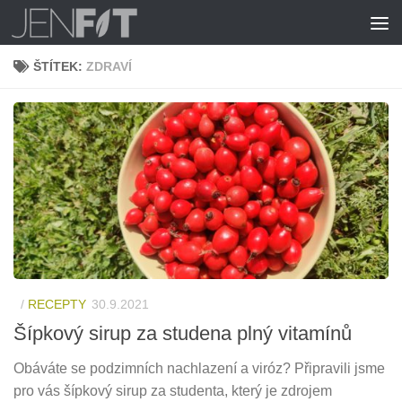
Skip to content
ŠTÍTEK:
ZDRAVÍ
/
RECEPTY
30.9.2021
Šípkový sirup za studena plný vitamínů
Obáváte se podzimních nachlazení a viróz? Připravili jsme
pro vás šípkový sirup za studenta, který je zdrojem