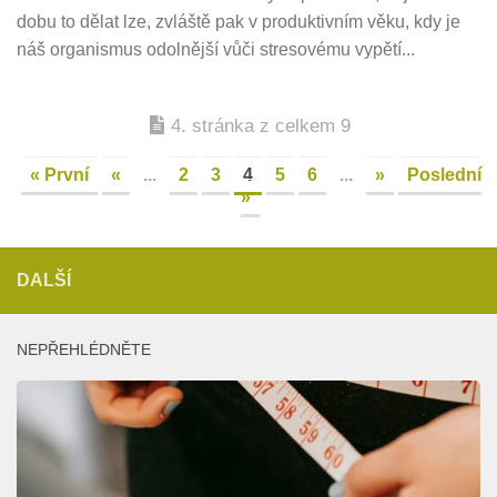
dobu to dělat lze, zvláště pak v produktivním věku, kdy je
náš organismus odolnější vůči stresovému vypětí...
4. stránka z celkem 9
« První
«
...
2
3
4
5
6
...
»
Poslední
»
DALŠÍ
NEPŘEHLÉDNĚTE