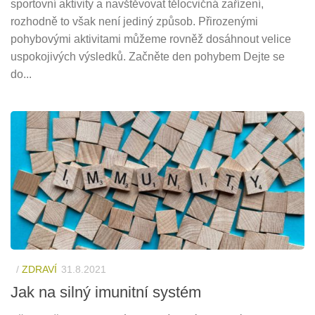
sportovní aktivity a navštěvovat tělocvičná zařízení,
rozhodně to však není jediný způsob. Přirozenými
pohybovými aktivitami můžeme rovněž dosáhnout velice
uspokojivých výsledků. Začněte den pohybem Dejte se
do...
/
ZDRAVÍ
31.8.2021
Jak na silný imunitní systém