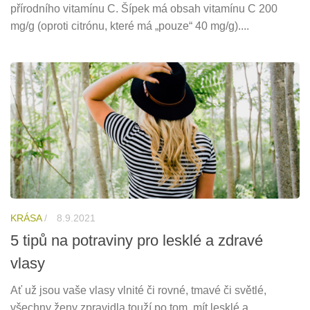
přírodního vitamínu C. Šípek má obsah vitamínu C 200
mg/g (oproti citrónu, které má „pouze“ 40 mg/g)....
KRÁSA
/
8.9.2021
5 tipů na potraviny pro lesklé a zdravé
vlasy
Ať už jsou vaše vlasy vlnité či rovné, tmavé či světlé,
všechny ženy zpravidla touží po tom, mít lesklé a