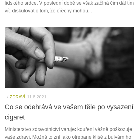
lidského srdce. V poslední době se však začíná čím dál tím
víc diskutovat o tom, že ořechy mohou...
/
ZDRAVÍ
11.8.2021
Co se odehrává ve vašem těle po vysazení
cigaret
Ministerstvo zdravotnictví varuje: kouření vážně poškozuje
vaše zdraví. Možná to zní jako otřepané klišé z bulvárního