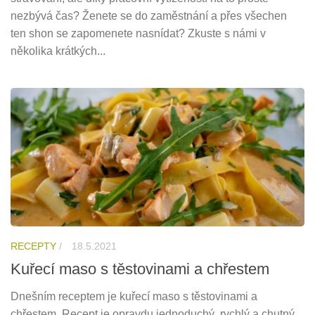
nezbývá čas? Ženete se do zaměstnání a přes všechen
ten shon se zapomenete nasnídat? Zkuste s námi v
několika krátkých...
RECEPTY
/
18.5.2021
Kuřecí maso s těstovinami a chřestem
Dnešním receptem je kuřecí maso s těstovinami a
chřestem. Recept je opravdu jednoduchý, rychlý a chutný.