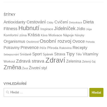
ŠTÍTKY
Dieta
Cestování
Antioxidanty
Cvičení
Citáty
Detoxikace
Hubnutí
Jídelníček
Fitness
Jídlo
Inspirace
Jóga
Krása
Komfortní zóna
Motivace
Nápoje
Káva
Návyky
Osobní rozvoj
Organismus
Ovoce
Osobnost
Pohoda
Prevence
Recepty
Potraviny
Přiroda
Péče
Rakovina
Tipy
Sport
Vitamíny
Strava
Snídaně
Spánek
Tělo
Sebepoznání
Zdraví
Zdravá strava
Zelenina
Workout
Zelený čaj
Změna
Životní styl
Život
VYHLEDÁVÁNÍ
Vyhledávání