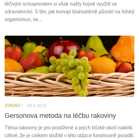
léčivým schopnostem si však našly hojné využití ve
zdravotnictví. S tím, jak konopí blahodárně působí na lidský
organismus, se...
ZDRAVÍ
/
26.5.2021
Gersonova metoda na léčbu rakoviny
Téma rakoviny je pro postižené a jejich blízké okolí natolik
citlivé, že je celkem složité v této otázce fundovaně poradit.