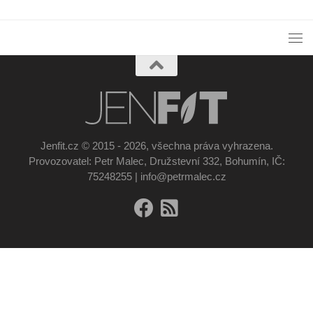
Jenfit.cz © 2015 - 2026, všechna práva vyhrazena.
Provozovatel: Petr Malec, Družstevní 332, Bohumín, IČ:
75248255 | info@petrmalec.cz