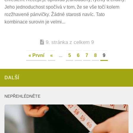
Jeho jednoduchost spočívá v tom, že se vše točí kolem
rozžhavené pánvičky. Žádné starosti navíc. Tato
kombinace surovin je velmi...
9. stránka z celkem 9
« První
«
...
5
6
7
8
9
DALŠÍ
NEPŘEHLÉDNĚTE