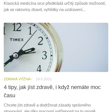
Klasická medicína sice předkládá určitý způsob možností,
jak se rakoviny zbavit, vyhlídky na uzdravení...
ZDRAVÁ VÝŽIVA
/
19.5.2021
4 tipy, jak jíst zdravě, i když nemáte moc
času
Chcete jíst zdravě a dodržovat zásady správného
stravování, ale díky pracovní vytížeností na to prostě