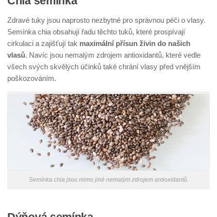
Chia semínka
Zdravé tuky jsou naprosto nezbytné pro správnou péči o vlasy.
Semínka chia obsahují řadu těchto tuků, které prospívají
cirkulaci a zajišťují tak
maximální přísun živin do našich
vlasů
. Navíc jsou nemalým zdrojem antioxidantů, které vedle
všech svých skvělých účinků také chrání vlasy před vnějším
poškozováním.
Semínka chia jsou mimo jiné nemalým zdrojem antioxidantů.