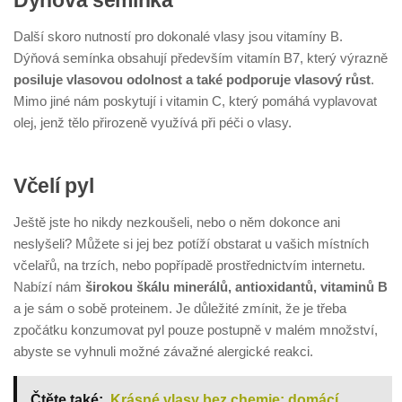
Dýňová semínka
Další skoro nutností pro dokonalé vlasy jsou vitamíny B.
Dýňová semínka obsahují především vitamín B7, který výrazně
posiluje vlasovou odolnost a také podporuje vlasový růst
.
Mimo jiné nám poskytují i vitamin C, který pomáhá vyplavovat
olej, jenž tělo přirozeně využívá při péči o vlasy.
Včelí pyl
Ještě jste ho nikdy nezkoušeli, nebo o něm dokonce ani
neslyšeli? Můžete si jej bez potíží obstarat u vašich místních
včelařů, na trzích, nebo popřípadě prostřednictvím internetu.
Nabízí nám
širokou škálu minerálů, antioxidantů, vitaminů B
a je sám o sobě proteinem. Je důležité zmínit, že je třeba
zpočátku konzumovat pyl pouze postupně v malém množství,
abyste se vyhnuli možné závažné alergické reakci.
Čtěte také:
Krásné vlasy bez chemie: domácí