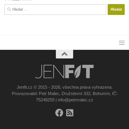
Vyhledávání
Jenfit.cz © 2015 - 2026, všechna práva vyhrazena.
Provozovatel: Petr Malec, Družstevní 332, Bohumín, IČ:
75248255 | info@petrmalec.cz