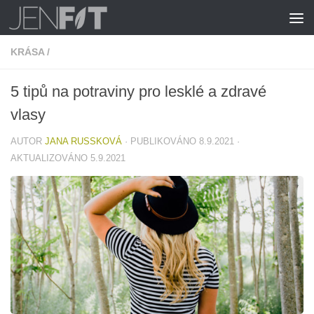
Skip to content
KRÁSA
/
5 tipů na potraviny pro lesklé a zdravé
vlasy
AUTOR
JANA RUSSKOVÁ
· PUBLIKOVÁNO
8.9.2021
·
AKTUALIZOVÁNO
5.9.2021