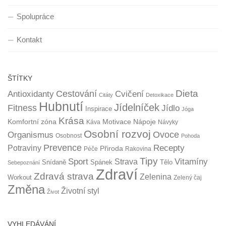
Spolupráce
Kontakt
ŠTÍTKY
Dieta
Cestování
Antioxidanty
Cvičení
Citáty
Detoxikace
Hubnutí
Jídelníček
Fitness
Jídlo
Inspirace
Jóga
Krása
Komfortní zóna
Motivace
Nápoje
Káva
Návyky
Osobní rozvoj
Organismus
Ovoce
Osobnost
Pohoda
Prevence
Recepty
Potraviny
Přiroda
Péče
Rakovina
Tipy
Sport
Vitamíny
Strava
Snídaně
Spánek
Tělo
Sebepoznání
Zdraví
Zdravá strava
Zelenina
Workout
Zelený čaj
Změna
Životní styl
Život
VYHLEDÁVÁNÍ