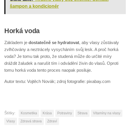
šampon a kondicionér
Horká voda
Základem je
dostatečně se hydratovat
, aby vlasy zůstávaly
zvlhčovány a neztrácely vysycháním svůj lesk. A proč horká
voda? Je tomu tak proto, že studená může do určité míry
dráždit žaludek a narušit tím i odvádění živin do vlasů. Oproti
tomu horká voda tento proces naopak posiluje.
Autor textu: Vojtěch Novák; zdroj fotografie: pixabay.com
Štítky:
Kosmetika
Krása
Potraviny
Strava
Vitamíny na vlasy
Vlasy
Zdravá strava
Zdraví