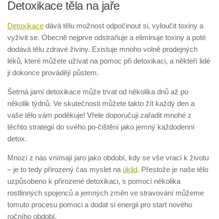
Detoxikace těla na jaře
Detoxikace
dává tělu možnost odpočinout si, vyloučit toxiny a
vyživit se. Obecně nejprve odstraňuje a eliminuje toxiny a poté
dodává tělu zdravé živiny. Existuje mnoho volně prodejných
léků, které můžete užívat na pomoc při detoxikaci, a někteří lidé
ji dokonce provádějí půstem.
Šetrná jarní detoxikace může trvat od několika dnů až po
několik týdnů. Ve skutečnosti můžete takto žít každý den a
vaše tělo vám poděkuje! Vřele doporučuji zařadit mnohé z
těchto strategií do svého po-čištění jako jemný každodenní
detox.
Mnozí z nás vnímají jaro jako období, kdy se vše vrací k životu
– je to tedy přirozený čas myslet na
úklid
. Přestože je naše tělo
uzpůsobeno k přirozené detoxikaci, s pomocí několika
rostlinných spojenců a jemných změn ve stravování můžeme
tomuto procesu pomoci a dodat si energii pro start nového
ročního období.