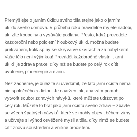
Přemýšlejte o jarním úklidu svého těla stejně jako o jarním
úklidu svého domova. V průběhu roku pravidelně myjete nádobí,
uklízíte koupelny a vysáváte podlahy. Přesto, když provedete
každoroční nebo pololetní hloubkový úklid, možná budete
překvapeni, kolik špíny se skrývá ve škvírách a za nábytkem!
Vaše tělo není výjimkou! Provádět každoročně vlastní „jarní
úklid“ je zdravá praxe, díky níž se budete po celý rok cítit
uvolněně, plní energie a elánu.
Než začneme, je důležité si uvědomit, že tato jarní očista nemá
nic společného s dietou. Je navržen tak, aby vám pomohl
vytvořit soubor zdravých návyků, které můžete udržovat po
celý rok. Můžete to brát jako jarní očistu svého zdraví – zbavte
se všech špatných návyků, které se mohly objevit během zimy,
a užívejte si výhod osvěžené mysli a těla, díky nimž se budete
cítit znovu soustředění a vnitřně pročištění.