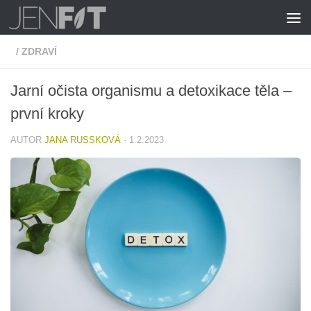
Skip to content
/
ZDRAVÍ
Jarní očista organismu a detoxikace těla –
první kroky
AUTOR
JANA RUSSKOVÁ
·
1.2.2023