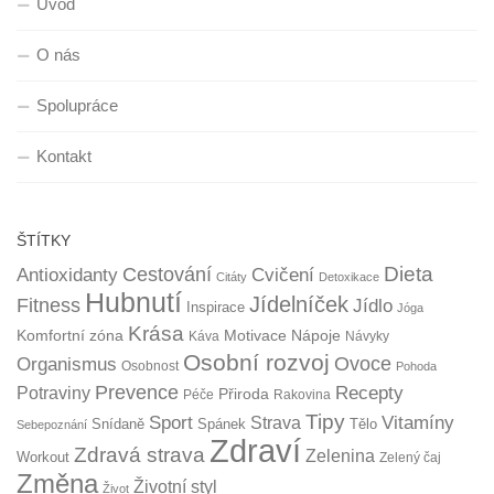
Úvod
O nás
Spolupráce
Kontakt
ŠTÍTKY
Dieta
Cestování
Antioxidanty
Cvičení
Citáty
Detoxikace
Hubnutí
Jídelníček
Fitness
Jídlo
Inspirace
Jóga
Krása
Komfortní zóna
Motivace
Nápoje
Káva
Návyky
Osobní rozvoj
Organismus
Ovoce
Osobnost
Pohoda
Prevence
Recepty
Potraviny
Přiroda
Péče
Rakovina
Tipy
Sport
Vitamíny
Strava
Snídaně
Spánek
Tělo
Sebepoznání
Zdraví
Zdravá strava
Zelenina
Workout
Zelený čaj
Změna
Životní styl
Život