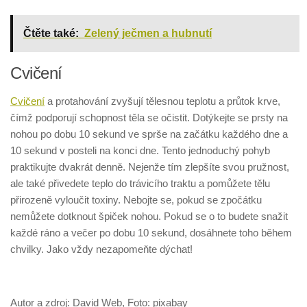
Čtěte také:
Zelený ječmen a hubnutí
Cvičení
Cvičení
a protahování zvyšují tělesnou teplotu a průtok krve,
čímž podporují schopnost těla se očistit. Dotýkejte se prsty na
nohou po dobu 10 sekund ve sprše na začátku každého dne a
10 sekund v posteli na konci dne. Tento jednoduchý pohyb
praktikujte dvakrát denně. Nejenže tím zlepšíte svou pružnost,
ale také přivedete teplo do trávicího traktu a pomůžete tělu
přirozeně vyloučit toxiny. Nebojte se, pokud se zpočátku
nemůžete dotknout špiček nohou. Pokud se o to budete snažit
každé ráno a večer po dobu 10 sekund, dosáhnete toho během
chvilky. Jako vždy nezapomeňte dýchat!
Autor a zdroj: David Web, Foto: pixabay