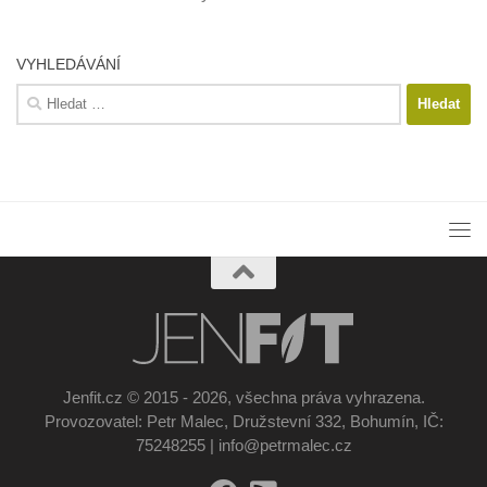
VYHLEDÁVÁNÍ
Vyhledávání
Jenfit.cz © 2015 - 2026, všechna práva vyhrazena.
Provozovatel: Petr Malec, Družstevní 332, Bohumín, IČ:
75248255 | info@petrmalec.cz