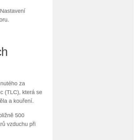
 Nastavení
oru.
ch
hnutého za
c (TLC), která se
těla a kouření.
bližně 500
trů vzduchu při