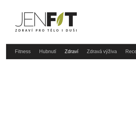
Skip to content
Denně aktualizovaný lif
Fitness
Hubnutí
Zdraví
Zdravá výživa
Rece