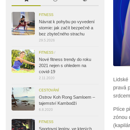
FITNESS
Návrat k pohybu po vyvedení
stomie: jak začít bezpečně a
bez zbytečného strachu
29.5.2026
FITNESS
/
Nové fitness trendy do roku
2021 nejen s ohledem na
covid-19
2.11.2020
Lidské 
pravá p
CESTOVÁNÍ
srdcem
Ostrov Koh Rong Samloem –
tajemství Kambodži
Plíce p
6.8.2020
zónou d
FITNESS
(kapilá
Sportovní legíny, ve kterých