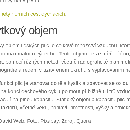
tní výměny plynů.
něty horních cest dýchacích
.
tkový objem
ý objem lidských plic je celkové množství vzduchu, kter
 po maximálním výdechu. Tento objem nelze měřit přímo, 
at pomocí různých metod, včetně radiografické planimetr
mografie a ředění v uzavřeném okruhu s vyplavováním he
funkcí plic je vtahovat do těla kyslík a zbavovat se oxidu 
na konci dechového cyklu pojmout přibližně 6 litrů vzdu
acují na plnou kapacitu. Statický objem a kapacitu plic m
 faktorů, včetně věku, pohlaví, hmotnosti, výšky a etnické
David Web, Foto: Pixabay, Zdroj: Quora