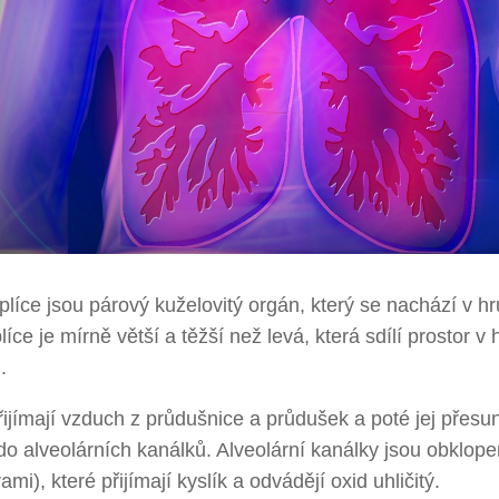
plíce jsou párový kuželovitý orgán, který se nachází v h
líce je mírně větší a těžší než levá, která sdílí prostor v
.
řijímají vzduch z průdušnice a průdušek a poté jej přesu
o alveolárních kanálků. Alveolární kanálky jsou obklop
rami), které přijímají kyslík a odvádějí oxid uhličitý.