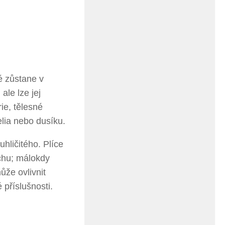
é zůstane v
ale lze jej
ie, tělesné
lia nebo dusíku.
uhličitého. Plíce
chu; málokdy
ůže ovlivnit
 příslušnosti.