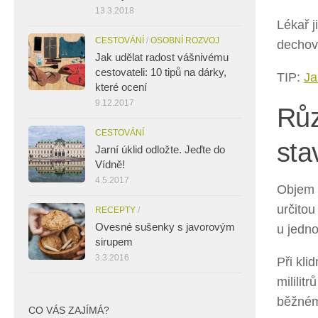
13.3.2018
Lékař j
CESTOVÁNÍ
/
OSOBNÍ ROZVOJ
dechov
Jak udělat radost vášnivému
cestovateli: 10 tipů na dárky,
TIP:
Ja
které ocení
9.12.2017
Růz
CESTOVÁNÍ
sta
Jarní úklid odložte. Jeďte do
Vídně!
4.5.2017
Objem 
určitou
RECEPTY
/
Ovesné sušenky s javorovým
u jedno
sirupem
3.3.2016
Při kl
mililit
běžném
CO VÁS ZAJÍMÁ?