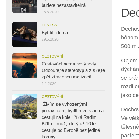
budete nezastavitelná
Dec
15.6.2020
FITNESS
Dechov
Být fit i doma
během 
29.5.2020
500 ml
CESTOVÁNÍ
Objem 
Cestování nemá nevýhody.
dýchání
Odbourejte stereotyp a získejte
zpět ztracenou motivaci!
se brán
5.1.2020
rozdíle
jako ce
CESTOVÁNÍ
„Živím se vyhozenými
Dechové
potravinami, bydlím ve stanu a
cestuji na kole,“ říká Radim
Ve větš
Bělín – muž, který už 10 let
tělesné
cestuje po Evropě bez jediné
pacient
koruny.