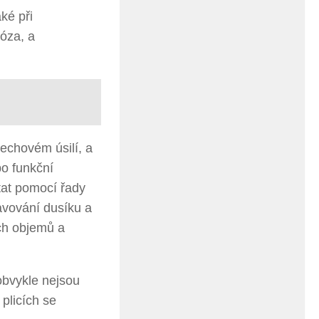
ké při
róza, a
echovém úsilí, a
o funkční
ítat pomocí řady
lavování dusíku a
ch objemů a
obvykle nejsou
plicích se