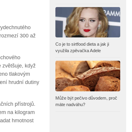
 vydechnutého
rozmezí 300 až
Co je to sirtfood dieta a jak ji
využila zpěvačka Adele
echového
e zvětšuje, když
beno tlakovým
ení hrudní dutiny
Může být pečivo důvodem, proč
ních přístrojů.
máte nadváhu?
jem na kilogram
zadat hmotnost