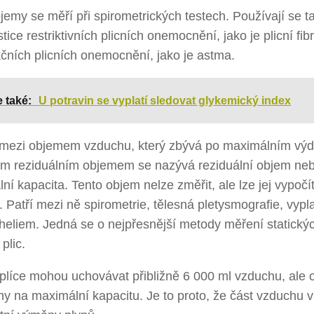
jemy se měří při spirometrických testech. Používají se ta
tice restriktivních plicních onemocnění, jako je plicní fib
čních plicních onemocnění, jako je astma.
e také:
U potravin se vyplatí sledovat glykemický index
 mezi objemem vzduchu, který zbývá po maximálním výd
ím reziduálním objemem se nazývá reziduální objem neb
lní kapacita. Tento objem nelze změřit, ale lze jej vypoč
. Patří mezi ně spirometrie, tělesná pletysmografie, vyp
 heliem. Jedná se o nejpřesnější metody měření statický
plic.
plíce mohou uchovávat přibližně 6 000 ml vzduchu, ale 
y na maximální kapacitu. Je to proto, že část vzduchu v 