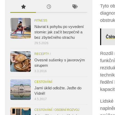
Tyto ob
diagnos
obstruk
FITNESS
Návrat k pohybu po vyvedení
stomie: jak začít bezpečně a
Čtět
bez zbytečného strachu
29.5.2026
Rozdíl
RECEPTY
/
Ovesné sušenky s javorovým
funkčn
sirupem
reziduá
3.3.2016
technik
ředění
CESTOVÁNÍ
Jarní úklid odložte. Jeďte do
kapacit 
Vídně!
4.5.2017
Lidské 
naplněn
CESTOVÁNÍ
/
OSOBNÍ ROZVOJ