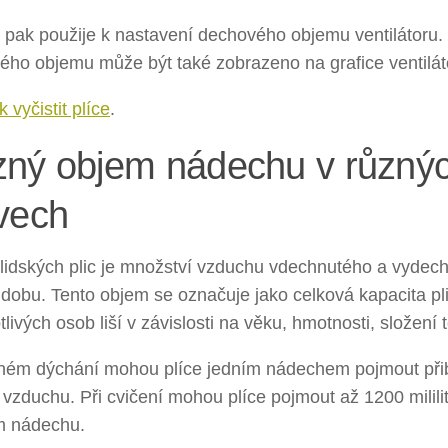
i pak použije k nastavení dechového objemu ventilátoru.
ého objemu může být také zobrazeno na grafice ventilát
k vyčistit plíce
.
ný objem nádechu v různý
vech
lidských plic je množství vzduchu vdechnutého a vydec
 dobu. Tento objem se označuje jako celková kapacita pli
tlivých osob liší v závislosti na věku, hmotnosti, složení 
idném dýchání mohou plíce jedním nádechem pojmout při
rů vzduchu. Při cvičení mohou plíce pojmout až 1200 milili
 nádechu.