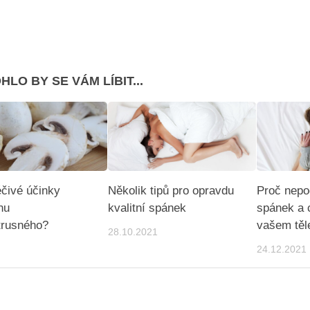
HLO BY SE VÁM LÍBIT...
éčivé účinky
Několik tipů pro opravdu
Proč nepo
nu
kvalitní spánek
spánek a 
trusného?
vašem těle
28.10.2021
24.12.2021