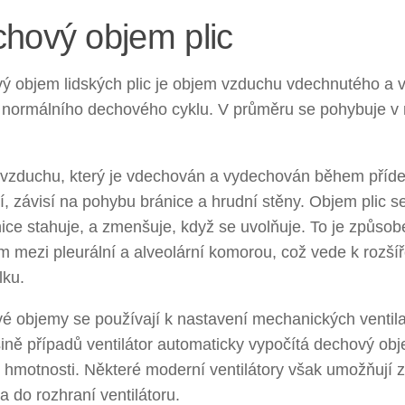
hový objem plic
ý objem lidských plic je objem vzduchu vdechnutého a
normálního dechového cyklu. V průměru se pohybuje v 
.
vzduchu, který je vdechován a vydechován během příd
, závisí na pohybu bránice a hrudní stěny. Objem plic s
ice stahuje, a zmenšuje, když se uvolňuje. To je způso
m mezi pleurální a alveolární komorou, což vede k rozšíř
lku.
 objemy se používají k nastavení mechanických ventilač
ině případů ventilátor automaticky vypočítá dechový ob
 hmotnosti. Některé moderní ventilátory však umožňují 
a do rozhraní ventilátoru.