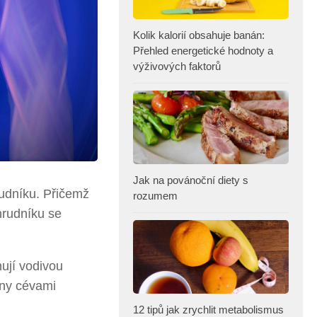
Kolik kalorií obsahuje banán:
Přehled energetické hodnoty a
výživových faktorů
Jak na povánoční diety s
rudníku. Přičemž
rozumem
 hrudníku se
nují vodivou
eny cévami
12 tipů jak zrychlit metabolismus