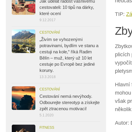
neúčas
Jak udělat radost vášnivému
cestovateli: 10 tipů na dárky,
které ocení
TIP:
Zá
9.12.2017
Zby
CESTOVÁNÍ
„Živím se vyhozenými
potravinami, bydlím ve stanu a
Zbytkov
cestuji na kole,“ říká Radim
plicích
Bělín – muž, který už 10 let
vypočít
cestuje po Evropě bez jediné
koruny.
pletys
13.3.2018
Hlavní 
CESTOVÁNÍ
mohou 
Cestování nemá nevýhody.
však pr
Odbourejte stereotyp a získejte
zpět ztracenou motivaci!
několik
5.1.2020
Autor: 
FITNESS