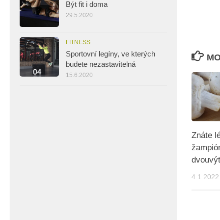
Být fit i doma
29.5.2020
FITNESS
Sportovní legíny, ve kterých
MO
budete nezastavitelná
15.6.2020
Znáte l
žampió
dvouvý
4.1.2022