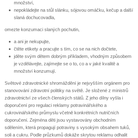
množství,
nepokládejte na stůl slánku, sójovou omáčku, kečup a další
slaná dochucovadla,
omezte konzumaci slaných pochutin,
a ani je nekupujte,
čtěte etikety a pracujte s tím, co se na nich dočtete,
jděte svým dětem dobrým příkladem, vhodným způsobem
je vzdělávejte, zajímejte se o to, co a v jaké kvalitě a
množství konzumují.
Světové zdravotnické shromáždění je nejvyšším orgánem pro
stanovování zdravotní politiky na světě. Je složené z ministrů
zdravotnictví ze všech členských států. Z jeho dílny vyšla i
doporučení pro regulaci reklamy potravinářského a
cukrovinářského průmyslu včetně konkrétních nutričních
doporučení. Zejména děti jsou vystavovány obchodním
sdělením, která propagují potraviny s vysokým obsahem tuků,
soli a cukru. Podle průzkumů dokáže skrytou reklamu odhalit