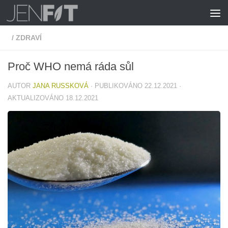
Skip to content
/
ZDRAVÍ
Proč WHO nemá ráda sůl
AUTOR
JANA RUSSKOVÁ
· PUBLIKOVÁNO
22.12.2021
·
AKTUALIZOVÁNO
18.12.2021