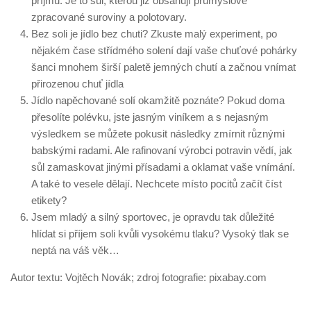
příjmu. Je to sůl, kterou již obsahují průmyslově
zpracované suroviny a polotovary.
Bez soli je jídlo bez chuti? Zkuste malý experiment, po
nějakém čase střídmého solení dají vaše chuťové pohárky
šanci mnohem širší paletě jemných chutí a začnou vnímat
přirozenou chuť jídla
Jídlo napěchované solí okamžitě poznáte? Pokud doma
přesolíte polévku, jste jasným viníkem a s nejasným
výsledkem se můžete pokusit následky zmírnit různými
babskými radami. Ale rafinovaní výrobci potravin vědí, jak
sůl zamaskovat jinými přísadami a oklamat vaše vnímání.
A také to vesele dělají. Nechcete místo pocitů začít číst
etikety?
Jsem mladý a silný sportovec, je opravdu tak důležité
hlídat si příjem soli kvůli vysokému tlaku? Vysoký tlak se
neptá na váš věk…
Autor textu: Vojtěch Novák; zdroj fotografie: pixabay.com