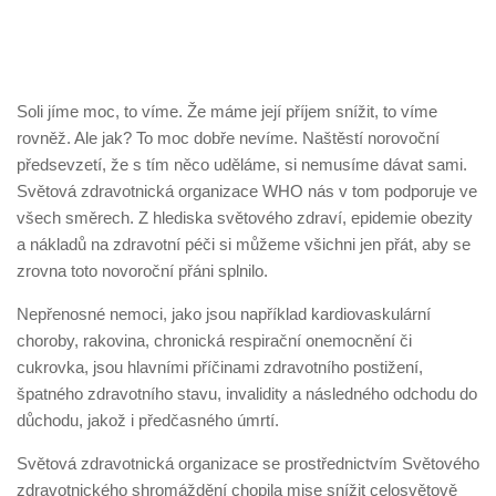
Soli jíme moc, to víme. Že máme její příjem snížit, to víme
rovněž. Ale jak? To moc dobře nevíme. Naštěstí norovoční
předsevzetí, že s tím něco uděláme, si nemusíme dávat sami.
Světová zdravotnická organizace WHO nás v tom podporuje ve
všech směrech. Z hlediska světového zdraví, epidemie obezity
a nákladů na zdravotní péči si můžeme všichni jen přát, aby se
zrovna toto novoroční přáni splnilo.
Nepřenosné nemoci, jako jsou například kardiovaskulární
choroby, rakovina, chronická respirační onemocnění či
cukrovka, jsou hlavními příčinami zdravotního postižení,
špatného zdravotního stavu, invalidity a následného odchodu do
důchodu, jakož i předčasného úmrtí.
Světová zdravotnická organizace se prostřednictvím Světového
zdravotnického shromáždění chopila mise snížit celosvětově