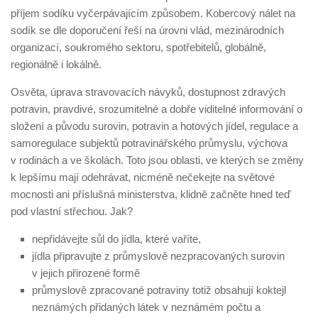
příjem sodíku vyčerpávajícím způsobem. Kobercový nálet na
sodík se dle doporučení řeší na úrovni vlád, mezinárodních
organizací, soukromého sektoru, spotřebitelů, globálně,
regionálně i lokálně.
Osvěta, úprava stravovacích návyků, dostupnost zdravých
potravin, pravdivé, srozumitelné a dobře viditelné informování o
složení a původu surovin, potravin a hotových jídel, regulace a
samoregulace subjektů potravinářského průmyslu, výchova
v rodinách a ve školách. Toto jsou oblasti, ve kterých se změny
k lepšímu mají odehrávat, nicméně nečekejte na světové
mocnosti ani příslušná ministerstva, klidně začněte hned teď
pod vlastní střechou. Jak?
nepřidávejte sůl do jídla, které vaříte,
jídla připravujte z průmyslově nezpracovaných surovin
v jejich přirozené formě
průmyslově zpracované potraviny totiž obsahují koktejl
neznámých přidaných látek v neznámém počtu a