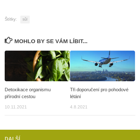
Štítky:
sůl
MOHLO BY SE VÁM LÍBIT...
Detoxikace organismu
Tři doporučení pro pohodové
přírodní cestou
létání
10.11.2021
4.8.2021
DALŠÍ