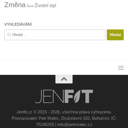
Změna
Životní styl
Život
VYHLEDÁVÁNÍ
Vyhledávání
Jenfit.cz © 2015 - 2026, všechna práva vyhrazena.
Provozovatel: Petr Malec, Družstevní 332, Bohumín, IČ:
75248255 | info@petrmalec.cz