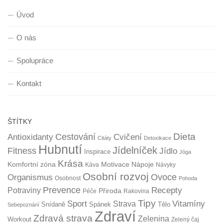
Úvod
O nás
Spolupráce
Kontakt
ŠTÍTKY
Dieta
Cestování
Antioxidanty
Cvičení
Citáty
Detoxikace
Hubnutí
Jídelníček
Fitness
Jídlo
Inspirace
Jóga
Krása
Komfortní zóna
Motivace
Nápoje
Káva
Návyky
Osobní rozvoj
Organismus
Ovoce
Osobnost
Pohoda
Prevence
Recepty
Potraviny
Přiroda
Péče
Rakovina
Tipy
Sport
Vitamíny
Strava
Snídaně
Spánek
Tělo
Sebepoznání
Zdraví
Zdravá strava
Zelenina
Workout
Zelený čaj