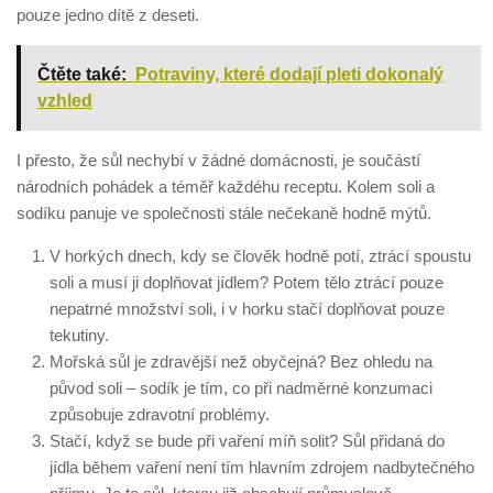
pouze jedno dítě z deseti.
Čtěte také:
Potraviny, které dodají pleti dokonalý
vzhled
I přesto, že sůl nechybí v žádné domácnosti, je součástí
národních pohádek a téměř každéhu receptu. Kolem soli a
sodíku panuje ve společnosti stále nečekaně hodně mýtů.
V horkých dnech, kdy se člověk hodně potí, ztrácí spoustu
soli a musí ji doplňovat jídlem? Potem tělo ztrácí pouze
nepatrné množství soli, i v horku stačí doplňovat pouze
tekutiny.
Mořská sůl je zdravější než obyčejná? Bez ohledu na
původ soli – sodík je tím, co při nadměrné konzumaci
způsobuje zdravotní problémy.
Stačí, když se bude při vaření míň solit? Sůl přidaná do
jídla během vaření není tím hlavním zdrojem nadbytečného