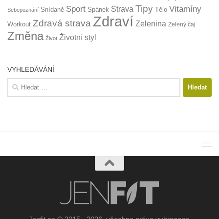
Tipy
Sport
Vitamíny
Strava
Snídaně
Spánek
Tělo
Sebepoznání
Zdraví
Zdravá strava
Zelenina
Workout
Zelený čaj
Změna
Životní styl
Život
VYHLEDÁVÁNÍ
Vyhledávání