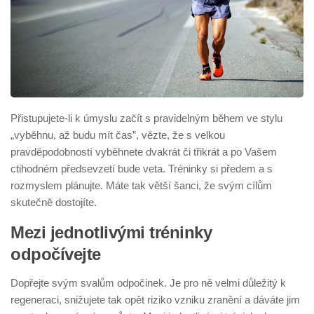
Přistupujete-li k úmyslu začít s pravidelným během ve stylu
„vyběhnu, až budu mít čas”, vězte, že s velkou
pravděpodobností vyběhnete dvakrát či třikrát a po Vašem
ctihodném předsevzetí bude veta. Tréninky si předem a s
rozmyslem plánujte. Máte tak větší šanci, že svým cílům
skutečně dostojíte.
Mezi jednotlivými tréninky
odpočívejte
Dopřejte svým svalům odpočinek. Je pro ně velmi důležitý k
regeneraci, snižujete tak opět riziko vzniku zranění a dáváte jim