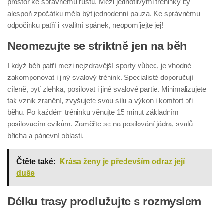
prostor ke správnému růstu. Mezi jednotlivými tréninky by
alespoň zpočátku měla být jednodenní pauza. Ke správnému
odpočinku patří i kvalitní spánek, neopomíjejte jej!
Neomezujte se striktně jen na běh
I když běh patří mezi nejzdravější sporty vůbec, je vhodné
zakomponovat i jiný svalový trénink. Specialisté doporučují
cíleně, byť zlehka, posilovat i jiné svalové partie. Minimalizujete
tak vznik zranění, zvyšujete svou sílu a výkon i komfort při
běhu. Po každém tréninku věnujte 15 minut základním
posilovacím cvikům. Zaměřte se na posilování jádra, svalů
břicha a pánevní oblasti.
Čtěte také:
Krása ženy je především odraz její
duše
Délku trasy prodlužujte s rozmyslem