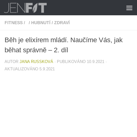
Skip to content
FITNESS
/
/
HUBNUTÍ
/
ZDRAVÍ
Běh je elixírem mládí. Naučíme Vás, jak
běhat správně – 2. díl
AUTOR
JANA RUSSKOVÁ
· PUBLIKOVÁNO
10.9.2021
·
AKTUALIZOVÁNO
5.9.2021