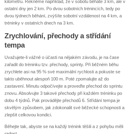
kilometru. Řekněme například, že v sobotu běháte 3 km, ale v
ostatní dny jen 2 km. Po dvou sobotních trénincích, tedy po
dvou týdnech běhání, zvýšíte sobotní vzdálenost na 4 km, a
tréninky v ostatních dnech na 3 km.
Zrychlování, přechody a střídání
tempa
Uvažujete-li vážně o účasti na nějakém závodu, je na čase
zařadit do tréninku tzv. přechody, sprinty. Při běžném běhu
zrychlete asi na 95 % své maximální rychlosti a pokuste se
takto uběhnout alespoň 100 m. Poté zpomalujte až do
zastavení. Minutu odpočívejte a proveďte přechod do sprintu
znovu. Absolvujte 3 takové přechody při každém tréninku po
dobu 4 týdnů. Pak provádějte přechodů 6. Střídání tempa je
skvělým způsobem, jak zdokonalit své běžecké schopnosti a
zlepšit celkovou kondici.
Běhejte tak, abyste se na každý trénink těšili a z pohybu měli
radost.