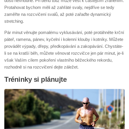
dosti nevhodné. Při běhu totiž může vést k častějším zraněním.
Protahovat bychom měli až zahřáté svaly, nejdříve se tedy
zaměřte na rozcvičení svalů, až poté zařaďte dynamický
stretching.
Pár minut věnujte pomalému vyklusávání, poté protáhněte krční
páteř, ramena, pánev, kyčelní i kolenní klouby i kotníky. Můžete
provádět výpady, dřepy, předkopávání a zakopávání. Chystáte-
li se na kratší běh, můžete věnovat rozcvičce jen pár minut, je-li
však Vaším cílem pokoření vlastního běžeckého rekordu,
rozhodně si na rozcvičení dejte záležet.
Tréninky si plánujte