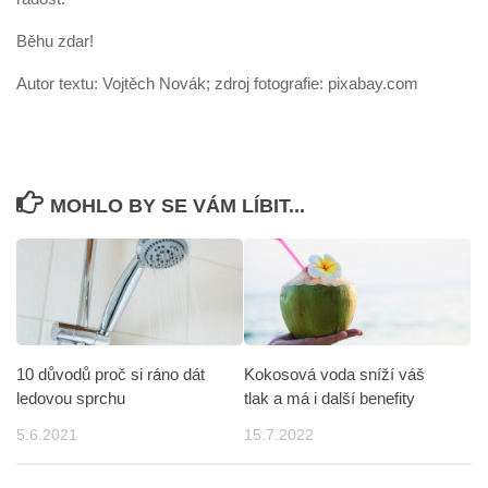
Běhu zdar!
Autor textu: Vojtěch Novák; zdroj fotografie: pixabay.com
MOHLO BY SE VÁM LÍBIT...
10 důvodů proč si ráno dát
Kokosová voda sníží váš
ledovou sprchu
tlak a má i další benefity
5.6.2021
15.7.2022