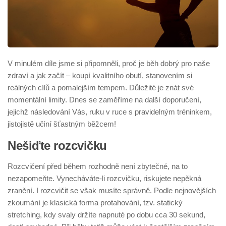
V minulém díle jsme si připomněli, proč je běh dobrý pro naše
zdraví a jak začít – koupí kvalitního obutí, stanovením si
reálných cílů a pomalejším tempem. Důležité je znát své
momentální limity. Dnes se zaměříme na další doporučení,
jejichž následování Vás, ruku v ruce s pravidelným tréninkem,
jistojistě učiní šťastným běžcem!
Nešiďte rozcvičku
Rozcvičení před během rozhodně není zbytečné, na to
nezapomeňte. Vynecháváte-li rozcvičku, riskujete nepěkná
zranění. I rozcvičit se však musíte správně. Podle nejnovějších
zkoumání je klasická forma protahování, tzv. statický
stretching, kdy svaly držíte napnuté po dobu cca 30 sekund,