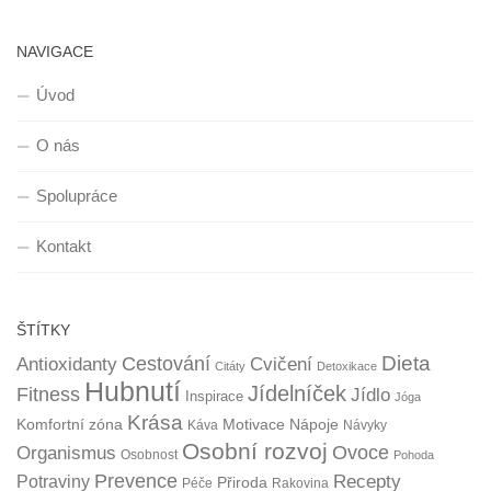
NAVIGACE
Úvod
O nás
Spolupráce
Kontakt
ŠTÍTKY
Dieta
Cestování
Antioxidanty
Cvičení
Citáty
Detoxikace
Hubnutí
Jídelníček
Fitness
Jídlo
Inspirace
Jóga
Krása
Komfortní zóna
Motivace
Nápoje
Káva
Návyky
Osobní rozvoj
Organismus
Ovoce
Osobnost
Pohoda
Prevence
Recepty
Potraviny
Přiroda
Péče
Rakovina