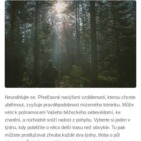
Neunáhlujte se. Předčasné navýšení vzdálenosti, kterou chcete
uběhnout, zvyšuje pravděpodobnost mizerného tréninku. Může
vést k pošramocení Vašeho běžeckého sebevědomí, ke
zranění, a rozhodně sníží radost z pohybu. Vyberte si jeden v
týdnu, kdy poběžíte o něco delší trasu než obvykle. Tu pak
můžete prodlužovat zhruba každé dva týdny, třeba o půl