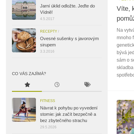
Jarní úklid odložte. Jeďte do
Víte, 
Vídně!
pomůž
4.5.2017
Na vytvá
RECEPTY
/
mnoho fa
Ovesné sušenky s javorovým
sirupem
genetick
3.3.2016
bývá je
sám o s
skladba
CO VÁS ZAJÍMÁ?
spotřeb
FITNESS
Návrat k pohybu po vyvedení
stomie: jak začít bezpečně a
bez zbytečného strachu
29.5.2026