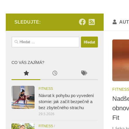
SLEDUJTE:
AUT
Vyhledávání
CO VÁS ZAJÍMÁ?
FITNESS
FITNES
Návrat k pohybu po vyvedení
Nadše
stomie: jak začít bezpečně a
obnov
bez zbytečného strachu
29.5.2026
Fit
FITNESS
/
Láska ke