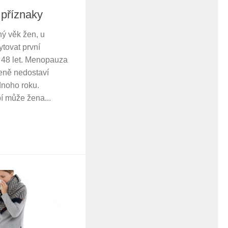
 příznaky
rný věk žen, u
ytovat první
 48 let. Menopauza
ženě nedostaví
dnoho roku.
í může žena...