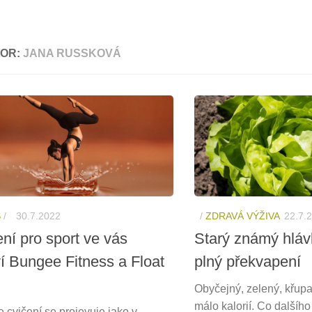
OR:
JANA RUSSKOVÁ
S
/
30.7.2022
/
ZDRAVÁ VÝŽIVA
22.7.
ní pro sport ve vás
Starý známý hlávk
í Bungee Fitness a Float
plný překvapení
Obyčejný, zelený, křupa
málo kalorií. Co dalšího
 cvičení se projevuje jako v