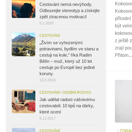
Kokosov
Cestování nemá nevýhody.
Odbourejte stereotyp a získejte
Kokosov
zpět ztracenou motivaci!
přírodn
5.1.2020
být velm
kokosov
CESTOVÁNÍ
z ještě
„Živím se vyhozenými
zrají p
potravinami, bydlím ve stanu a
cestuji na kole,“ říká Radim
Přitom...
Bělín – muž, který už 10 let
cestuje po Evropě bez jediné
koruny.
13.3.2018
CESTOVÁNÍ
/
OSOBNÍ ROZVOJ
Jak udělat radost vášnivému
cestovateli: 10 tipů na dárky,
které ocení
9.12.2017
/
ZDRAV
CESTOVÁNÍ