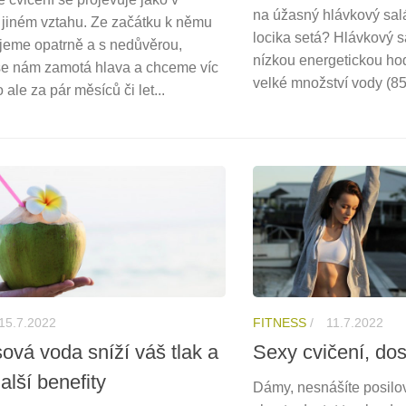
na úžasný hlávkový sal
jiném vztahu. Ze začátku k němu
locika setá? Hlávkový s
ujeme opatrně a s nedůvěrou,
nízkou energetickou ho
e nám zamotá hlava a chceme víc
velké množství vody (85 
o ale za pár měsíců či let...
15.7.2022
FITNESS
/
11.7.2022
ová voda sníží váš tlak a
Sexy cvičení, dos
alší benefity
Dámy, nesnášíte posilov