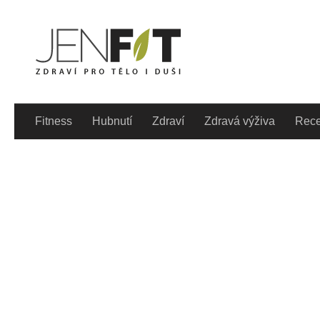
Skip to content
Denně aktualizovaný lif
Fitness
Hubnutí
Zdraví
Zdravá výživa
Rece