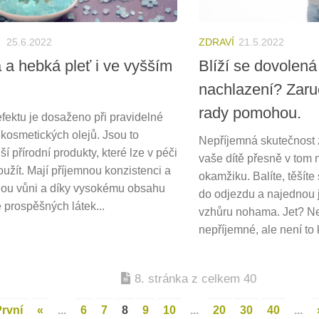
25.6.2022
ZDRAVÍ
21.5.2022
á a hebká pleť i ve vyšším
Blíží se dovolená
nachlazení? Zar
rady pomohou.
fektu je dosaženo při pravidelné
 kosmetických olejů. Jsou to
Nepříjemná skutečnost 
jší přírodní produkty, které lze v péči
vaše dítě přesně v tom
oužít. Mají příjemnou konzistenci a
okamžiku. Balíte, těšíte 
ou vůni a díky vysokému obsahu
do odjezdu a najednou 
 prospěšných látek...
vzhůru nohama. Jet? Ne
nepříjemné, ale není to 
8. stránka z celkem 40
První
«
...
6
7
8
9
10
...
20
30
40
...