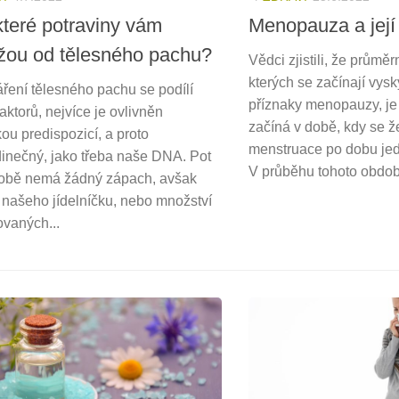
které potraviny vám
Menopauza a její
ou od tělesného pachu?
Vědci zjistili, že průmě
kterých se začínají vysk
ření tělesného pachu se podílí
příznaky menopauzy, je
ktorů, nejvíce je ovlivněn
začíná v době, kdy se 
ou predispozicí, a proto
menstruace po dobu je
dinečný, jako třeba naše DNA. Pot
V průběhu tohoto obdob
obě nemá žádný zápach, avšak
 našeho jídelníčku, nebo množství
ovaných...