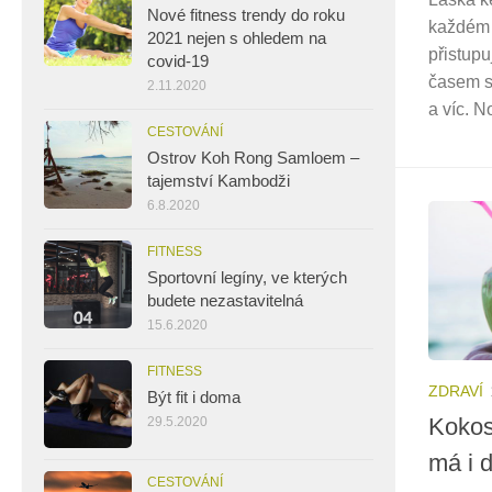
Nové fitness trendy do roku
každém 
2021 nejen s ohledem na
přistup
covid-19
časem s
2.11.2020
a víc. N
CESTOVÁNÍ
Ostrov Koh Rong Samloem –
tajemství Kambodži
6.8.2020
FITNESS
Sportovní legíny, ve kterých
budete nezastavitelná
15.6.2020
FITNESS
ZDRAVÍ
Být fit i doma
Kokos
29.5.2020
má i d
CESTOVÁNÍ