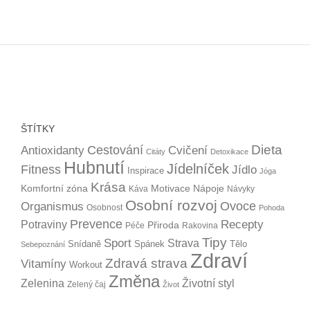
ŠTÍTKY
Dieta
Cestování
Antioxidanty
Cvičení
Citáty
Detoxikace
Hubnutí
Jídelníček
Fitness
Jídlo
Inspirace
Jóga
Krása
Komfortní zóna
Motivace
Nápoje
Káva
Návyky
Osobní rozvoj
Organismus
Ovoce
Osobnost
Pohoda
Prevence
Recepty
Potraviny
Přiroda
Péče
Rakovina
Tipy
Sport
Strava
Snídaně
Spánek
Tělo
Sebepoznání
Zdraví
Zdravá strava
Vitamíny
Workout
Změna
Zelenina
Životní styl
Zelený čaj
Život