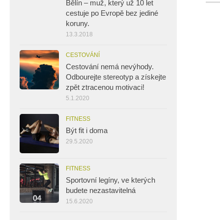
Bělín – muž, který už 10 let
cestuje po Evropě bez jediné
koruny.
13.3.2018
CESTOVÁNÍ
Cestování nemá nevýhody.
Odbourejte stereotyp a získejte
zpět ztracenou motivaci!
5.1.2020
FITNESS
Být fit i doma
29.5.2020
FITNESS
Sportovní legíny, ve kterých
budete nezastavitelná
15.6.2020