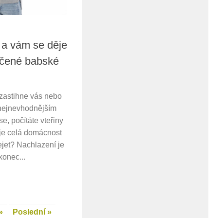
 a vám se děje
učené babské
zastihne vás nebo
 nejnevhodnějším
se, počítáte vteřiny
je celá domácnost
jet? Nachlazení je
konec...
»
Poslední »