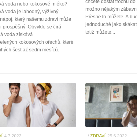
chcete dostat trochu do
á voda nebo kokosové mléko?
možno nějakým zábav
á voda je lahodný, výživný,
Přesně to můžete. A bud
í nápoj, který našemu zdraví může
jednoduché jako skákat 
i prospěšný. Obvykle se čirá
totiž můžete...
á voda získává
 zelených kokosových ořechů, které
ouhých šest až sedm měsíců.
Í
4.7.2022
/
ZDRAVÍ
25.6.2022