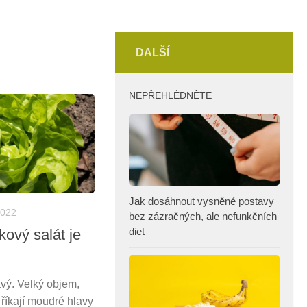
DALŠÍ
NEPŘEHLÉDNĚTE
Jak dosáhnout vysněné postavy
2022
bez zázračných, ale nefunkčních
diet
ový salát je
vý. Velký objem,
 říkají moudré hlavy