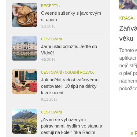
RECEPTY
/
Ovesné sušenky s javorovým
KRÁSA
/
sirupem
3.3.2016
Zářiv
věku
CESTOVÁNÍ
Jarní úklid odložte. Jeďte do
Tohoto e
Vídně!
aplikaci
4.5.2017
nejčistě
CESTOVÁNÍ
/
OSOBNÍ ROZVOJ
o pleť p
Jak udělat radost vášnivému
nádhern
cestovateli: 10 tipů na dárky,
pokožce
které ocení
9.12.2017
CESTOVÁNÍ
„Živím se vyhozenými
potravinami, bydlím ve stanu a
cestuji na kole,“ říká Radim
« 