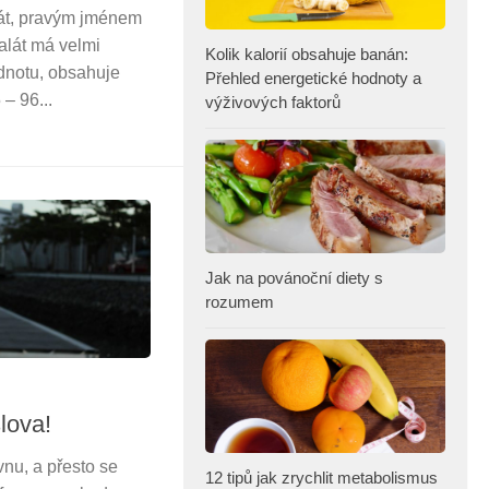
át, pravým jménem
alát má velmi
Kolik kalorií obsahuje banán:
dnotu, obsahuje
Přehled energetické hodnoty a
– 96...
výživových faktorů
Jak na povánoční diety s
rozumem
lova!
nu, a přesto se
12 tipů jak zrychlit metabolismus