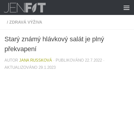
Skip to content
/
ZDRAVÁ VÝŽIVA
Starý známý hlávkový salát je plný
překvapení
AUTOR
JANA RUSSKOVÁ
· PUBLIKOVÁNO
22.7.2022
·
AKTUALIZOVÁNO
29.1.2023