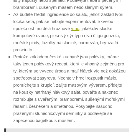
listy kapusty nebo špenátu. Podávejte třeba s pečenými
bramborami, dušeným masem nebo slaným sýrem.
Až budete hledat ingredience do salátu, jehož základ tvoří
locika setá, pak se nebojte experimentovat. Skvělou
společnost mu dělá hroznové
víno
, jakékoliv sladké
kompotové ovoce, plesnivý sýr typu niva či gorgonzola,
mořské plody, fazolky na slanině, parmezán, brynza či
prosciutto.
Protože základem české kuchyně jsou polévky, máme
taky jeden polévkový recept, který je vhodný zejména pro
ty, kterým se vyvede úroda a mají hlávek víc než dokážou
spotřebovat zasyrova. Nechte v hrnci rozpustit máslo,
promíchejte s krupicí, zalijte masovým vývarem, přidejte
na kousky natrhaný hlávkový salát, povařte a nakonec
rozmixujte s uvařenými bramborami, sušenými mořskými
řasami, česnekem a smetanou. Posypejte nasucho
praženými slunečnicovými semínky a podávejte se
zapečenou bagetkou s máslem.