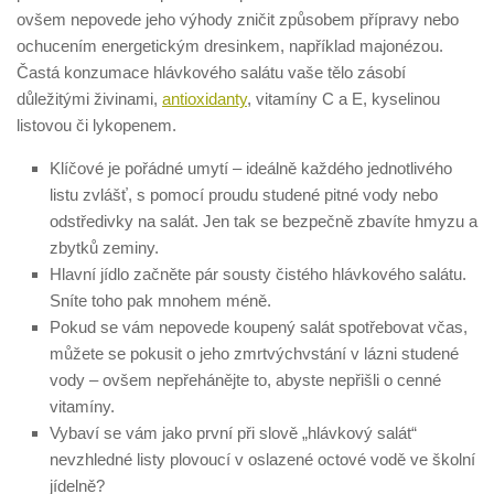
ovšem nepovede jeho výhody zničit způsobem přípravy nebo
ochucením energetickým dresinkem, například majonézou.
Častá konzumace hlávkového salátu vaše tělo zásobí
důležitými živinami,
antioxidanty
, vitamíny C a E, kyselinou
listovou či lykopenem.
Klíčové je pořádné umytí – ideálně každého jednotlivého
listu zvlášť, s pomocí proudu studené pitné vody nebo
odstředivky na salát. Jen tak se bezpečně zbavíte hmyzu a
zbytků zeminy.
Hlavní jídlo začněte pár sousty čistého hlávkového salátu.
Sníte toho pak mnohem méně.
Pokud se vám nepovede koupený salát spotřebovat včas,
můžete se pokusit o jeho zmrtvýchvstání v lázni studené
vody – ovšem nepřehánějte to, abyste nepřišli o cenné
vitamíny.
Vybaví se vám jako první při slově „hlávkový salát“
nevzhledné listy plovoucí v oslazené octové vodě ve školní
jídelně?