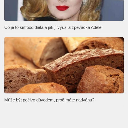
Co je to sirtfood dieta a jak ji využila zpěvačka Adele
Může být pečivo důvodem, proč máte nadváhu?