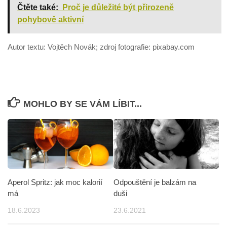
Čtěte také:
Proč je důležité být přirozeně
pohybově aktivní
Autor textu: Vojtěch Novák; zdroj fotografie: pixabay.com
MOHLO BY SE VÁM LÍBIT...
Odpouštění je balzám na
Aperol Spritz: jak moc kalorií
duši
má
23.6.2021
18.6.2023