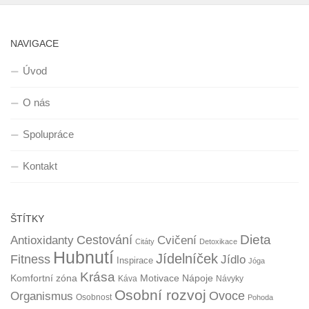
NAVIGACE
Úvod
O nás
Spolupráce
Kontakt
ŠTÍTKY
Dieta
Cestování
Antioxidanty
Cvičení
Citáty
Detoxikace
Hubnutí
Jídelníček
Fitness
Jídlo
Inspirace
Jóga
Krása
Komfortní zóna
Motivace
Nápoje
Káva
Návyky
Osobní rozvoj
Organismus
Ovoce
Osobnost
Pohoda