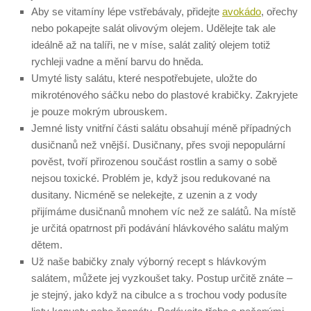
Aby se vitamíny lépe vstřebávaly, přidejte
avokádo
, ořechy
nebo pokapejte salát olivovým olejem. Udělejte tak ale
ideálně až na talíři, ne v míse, salát zalitý olejem totiž
rychleji vadne a mění barvu do hněda.
Umyté listy salátu, které nespotřebujete, uložte do
mikroténového sáčku nebo do plastové krabičky. Zakryjete
je pouze mokrým ubrouskem.
Jemné listy vnitřní části salátu obsahují méně případných
dusičnanů než vnější. Dusičnany, přes svoji nepopulární
pověst, tvoří přirozenou součást rostlin a samy o sobě
nejsou toxické. Problém je, když jsou redukované na
dusitany. Nicméně se nelekejte, z uzenin a z vody
přijímáme dusičnanů mnohem víc než ze salátů. Na místě
je určitá opatrnost při podávání hlávkového salátu malým
dětem.
Už naše babičky znaly výborný recept s hlávkovým
salátem, můžete jej vyzkoušet taky. Postup určitě znáte –
je stejný, jako když na cibulce a s trochou vody podusíte