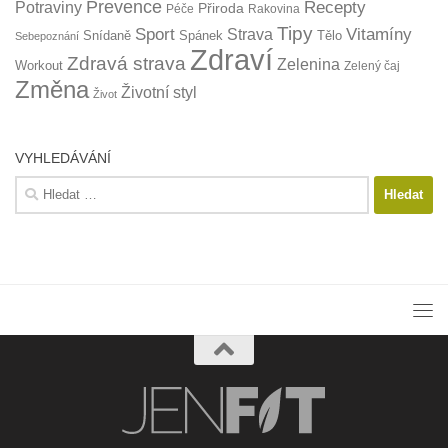
Prevence
Recepty
Potraviny
Přiroda
Péče
Rakovina
Tipy
Sport
Vitamíny
Strava
Snídaně
Spánek
Tělo
Sebepoznání
Zdraví
Zdravá strava
Zelenina
Workout
Zelený čaj
Změna
Životní styl
Život
VYHLEDÁVÁNÍ
Vyhledávání