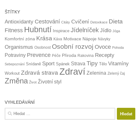
ŠTÍTKY
Dieta
Cestování
Antioxidanty
Cvičení
Citáty
Detoxikace
Hubnutí
Jídelníček
Fitness
Jídlo
Inspirace
Jóga
Krása
Komfortní zóna
Motivace
Nápoje
Káva
Návyky
Osobní rozvoj
Organismus
Ovoce
Osobnost
Pohoda
Prevence
Recepty
Potraviny
Přiroda
Péče
Rakovina
Tipy
Sport
Vitamíny
Strava
Snídaně
Spánek
Tělo
Sebepoznání
Zdraví
Zdravá strava
Zelenina
Workout
Zelený čaj
Změna
Životní styl
Život
VYHLEDÁVÁNÍ
Vyhledávání