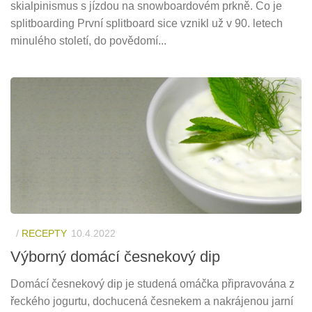
skialpinismus s jízdou na snowboardovém prkně. Co je
splitboarding První splitboard sice vznikl už v 90. letech
minulého století, do povědomí...
/
RECEPTY
10.4.2022
Výborný domácí česnekový dip
Domácí česnekový dip je studená omáčka připravována z
řeckého jogurtu, dochucená česnekem a nakrájenou jarní