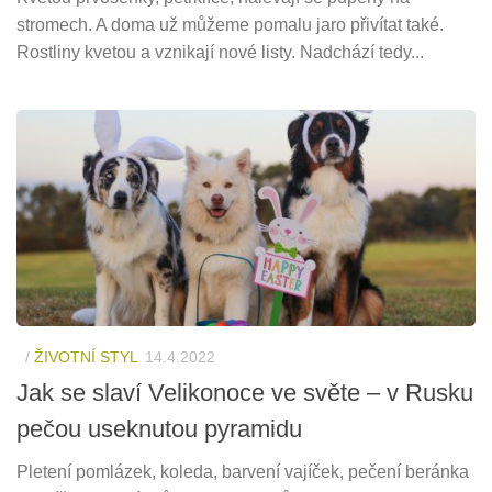
stromech. A doma už můžeme pomalu jaro přivítat také.
Rostliny kvetou a vznikají nové listy. Nadchází tedy...
/
ŽIVOTNÍ STYL
14.4.2022
Jak se slaví Velikonoce ve světe – v Rusku
pečou useknutou pyramidu
Pletení pomlázek, koleda, barvení vajíček, pečení beránka