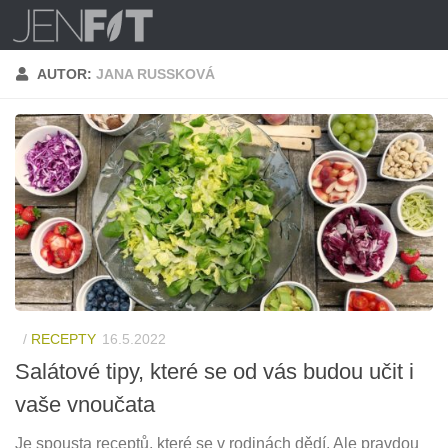
Skip to content
AUTOR:
JANA RUSSKOVÁ
/
RECEPTY
16.5.2022
Salátové tipy, které se od vás budou učit i
vaše vnoučata
Je spousta receptů, které se v rodinách dědí. Ale pravdou