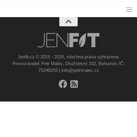
Jenfit.cz © 2015 - 2026, všechna práva vyhrazena.
Provozovatel: Petr Malec, Družstevní 332, Bohumín, IČ:
75248255 | info@petrmalec.cz