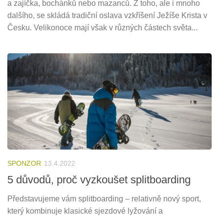
a zajíčka, bochánků nebo mazanců. Z toho, ale i mnoho
dalšího, se skládá tradiční oslava vzkříšení Ježíše Krista v
Česku. Velikonoce mají však v různých částech světa...
SPONZOR
13.4.2022
5 důvodů, proč vyzkoušet splitboarding
Představujeme vám splitboarding – relativně nový sport,
který kombinuje klasické sjezdové lyžování a