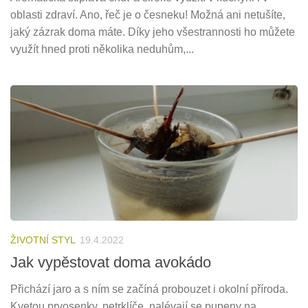
oblasti zdraví. Ano, řeč je o česneku! Možná ani netušíte,
jaký zázrak doma máte. Díky jeho všestrannosti ho můžete
využít hned proti několika neduhům,...
ŽIVOTNÍ STYL
19.4.2022
Jak vypěstovat doma avokádo
Přichází jaro a s ním se začíná probouzet i okolní příroda.
Kvetou prvosenky, petrklíče, nalévají se pupeny na