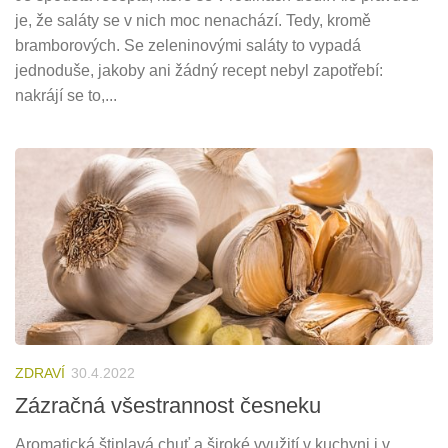
je, že saláty se v nich moc nenachází. Tedy, kromě
bramborových. Se zeleninovými saláty to vypadá
jednoduše, jakoby ani žádný recept nebyl zapotřebí:
nakrájí se to,...
ZDRAVÍ
30.4.2022
Zázračná všestrannost česneku
Aromatická štiplavá chuť a široké využití v kuchyni i v