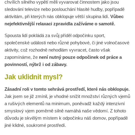
chvílích silného vypětí měli vyvarovat činnostem jako jsou
sledování televize nebo poslouchání hlasité hudby, popřípadě
aktivitám, při kterých nás obklopuje větší skupina lidí.
Vůbec
nejefektivnější relaxaci zpravidla zažíváme o samotě.
Spousta lidí pokládá za svůj příděl odpočinku sport,
společenské události nebo různé pohybové, či jiné volnočasové
aktivity, což rozhodně nehodlám vyvracet, často však
zapomínáme, že
není nutný pouze odpočinek od práce a
povinností, nýbrž i od zábavy.
Jak uklidnit mysl?
Zásadní roli v tomto sehrává prostředí, které nás obklopuje.
Jak jsem se již zmínil, je vhodné snížit množství různých vjemů
a rušivých elementů na minimum, poněvadž každý intenzivní
smyslový vjem poměrně silně namáhá naše vědomí. Z tohoto
důvodu je skvělým místem k odpočinku náš domov, popřípadě
jiné klidné, soukromé prostředí.