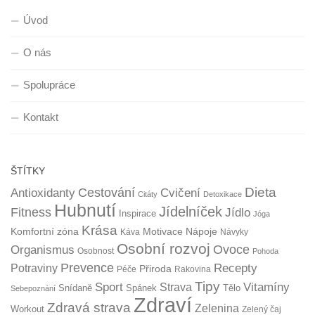
Úvod
O nás
Spolupráce
Kontakt
ŠTÍTKY
Dieta
Cestování
Antioxidanty
Cvičení
Citáty
Detoxikace
Hubnutí
Jídelníček
Fitness
Jídlo
Inspirace
Jóga
Krása
Komfortní zóna
Motivace
Nápoje
Káva
Návyky
Osobní rozvoj
Organismus
Ovoce
Osobnost
Pohoda
Prevence
Recepty
Potraviny
Přiroda
Péče
Rakovina
Tipy
Sport
Vitamíny
Strava
Snídaně
Spánek
Tělo
Sebepoznání
Zdraví
Zdravá strava
Zelenina
Workout
Zelený čaj