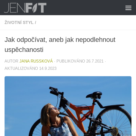
Skip to content
ŽIVOTNÍ STYL
/
Jak odpočívat, aneb jak nepodlehnout
uspěchanosti
AUTOR
JANA RUSSKOVÁ
· PUBLIKOVÁNO
26.7.2021
·
AKTUALIZOVÁNO
14.9.2023