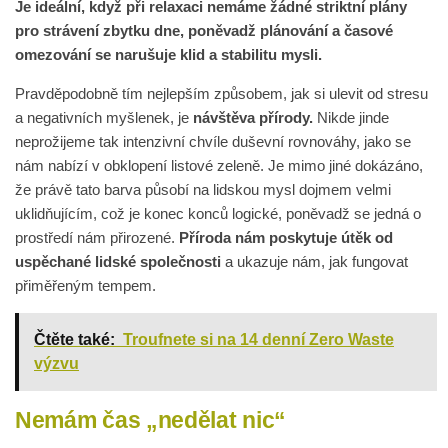
Je ideální, když při relaxaci nemáme žádné striktní plány
pro strávení zbytku dne, poněvadž plánování a časové
omezování se narušuje klid a stabilitu mysli.
Pravděpodobně tím nejlepším způsobem, jak si ulevit od stresu
a negativních myšlenek, je
návštěva přírody.
Nikde jinde
neprožijeme tak intenzivní chvíle duševní rovnováhy, jako se
nám nabízí v obklopení listové zeleně. Je mimo jiné dokázáno,
že právě tato barva působí na lidskou mysl dojmem velmi
uklidňujícím, což je konec konců logické, poněvadž se jedná o
prostředí nám přirozené.
Příroda nám poskytuje útěk od
uspěchané lidské společnosti
a ukazuje nám, jak fungovat
přiměřeným tempem.
Čtěte také:
Troufnete si na 14 denní Zero Waste
výzvu
Nemám čas „nedělat nic“