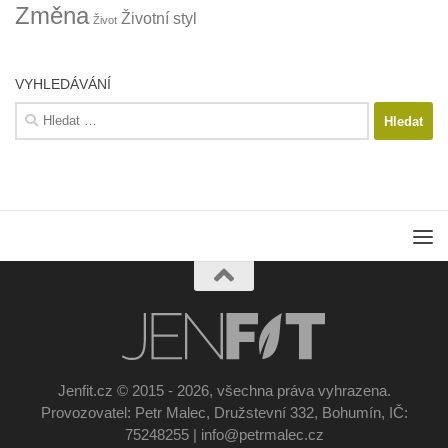
Změna
Životní styl
Život
VYHLEDÁVÁNÍ
Vyhledávání
Jenfit.cz © 2015 - 2026, všechna práva vyhrazena.
Provozovatel: Petr Malec, Družstevní 332, Bohumín, IČ:
75248255 | info@petrmalec.cz