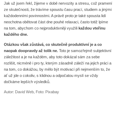
Jak už jsem řekl, žijeme v době nervozity a stresu, což pramení
ze skutečnosti, že trávíme spoustu času prací, studiem a jinými
každodenními povinnostmi. A právě proto je také spousta lidí
neochotna obětovat část dne pouhé relaxaci, často totiž lpíme
na tom, abychom co nejproduktivněji využili
každou vteřinu
každého dne.
Otázkou však zůstává, co skutečně produktivní je a co
naopak doopravdy až tolik ne.
Toto je samozřejmě subjektivní
záležitost a je na každém, aby toto dokázal sám za sebe
rozlišit, nicméně i pro ty, kterým zásadně záleží na jejich práci a
na tom, co dokážou, by mělo být motivací při nejmenším to, že
ať už jde o cokoliv, s klidnou a odpočatou myslí se vždy
dočkáme lepších výsledků.
Autor: David Web, Foto: Pixabay