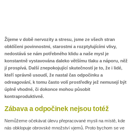
Žijeme v době nervozity a stresu, jsme ze všech stran
obklíčeni povinnostmi, starostmi a rozptylujícími vlivy,
nedostává se nám potřebného klidu a naše mysl je
konstantně vystavována daleko většímu tlaku a náporu, něž
jí prospívá. Další znepokojující skutečností je to, že i lidé,
kteří správně usoudí, že nastal čas odpočinku a
odreagování, k tomu často volí prostředky jež nemusejí být
úplně vhodné, či dokonce mohou působit
kontraproduktivně.
Zábava a odpočinek nejsou totéž
Nemůžeme očekávat úlevu přepracované mysli na místě, kde
nás obklopuje obrovské množství vjemů. Proto bychom se ve