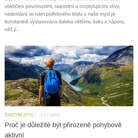
obklíčeni povinnostmi, starostmi a rozptylujícími vlivy,
nedostává se nám potřebného klidu a naše mysl je
konstantně vystavována daleko většímu tlaku a náporu,
něž jí...
ŽIVOTNÍ STYL
/
13.7.2021
Proč je důležité být přirozeně pohybově
aktivní