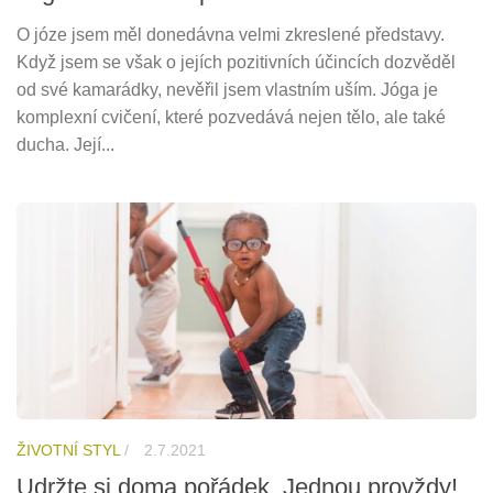
O józe jsem měl donedávna velmi zkreslené představy.
Když jsem se však o jejích pozitivních účincích dozvěděl
od své kamarádky, nevěřil jsem vlastním uším. Jóga je
komplexní cvičení, které pozvedává nejen tělo, ale také
ducha. Její...
ŽIVOTNÍ STYL
/
2.7.2021
Udržte si doma pořádek. Jednou provždy!