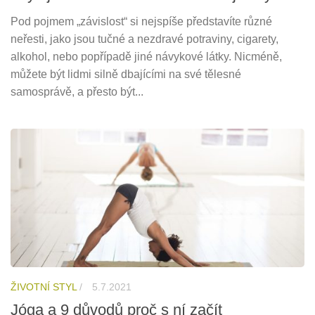
Pod pojmem „závislost“ si nejspíše představíte různé
neřesti, jako jsou tučné a nezdravé potraviny, cigarety,
alkohol, nebo popřípadě jiné návykové látky. Nicméně,
můžete být lidmi silně dbajícími na své tělesné
samosprávě, a přesto být...
ŽIVOTNÍ STYL
/
5.7.2021
Jóga a 9 důvodů proč s ní začít