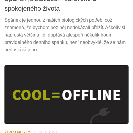
spokojeného života
Spánek je jednou z našich biologických potřeb, což
znamená, že bychom bez něj nedokázali přežít. Ačkoliv si
naprostá většina lidí dopřává alespoň několik hodin
pravidelného denního spánku, není neobvyklé, že se nám
nedostává jeho...
ŽIVOTNÍ STYL
/
26.6.2021