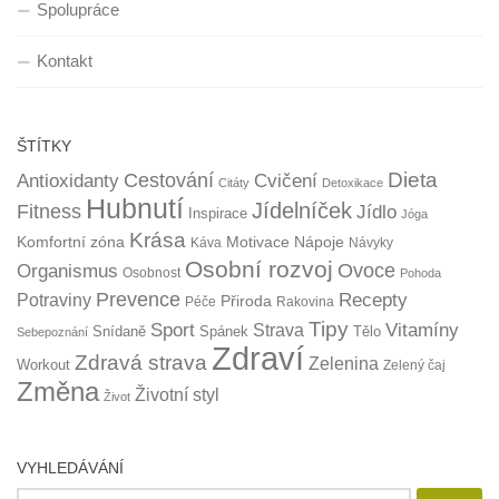
Spolupráce
Kontakt
ŠTÍTKY
Dieta
Cestování
Antioxidanty
Cvičení
Citáty
Detoxikace
Hubnutí
Jídelníček
Fitness
Jídlo
Inspirace
Jóga
Krása
Komfortní zóna
Motivace
Nápoje
Káva
Návyky
Osobní rozvoj
Organismus
Ovoce
Osobnost
Pohoda
Prevence
Recepty
Potraviny
Přiroda
Péče
Rakovina
Tipy
Sport
Vitamíny
Strava
Snídaně
Spánek
Tělo
Sebepoznání
Zdraví
Zdravá strava
Zelenina
Workout
Zelený čaj
Změna
Životní styl
Život
VYHLEDÁVÁNÍ