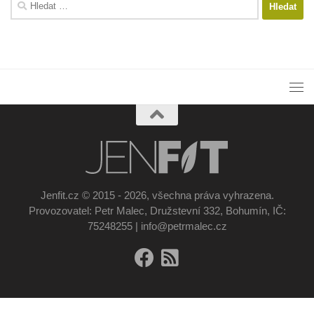
Vyhledávání
Jenfit.cz © 2015 - 2026, všechna práva vyhrazena.
Provozovatel: Petr Malec, Družstevní 332, Bohumín, IČ:
75248255 | info@petrmalec.cz