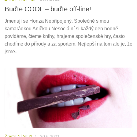
Buďte COOL – buďte off-line!
Jmenuji se Honza Nepřipojený. Společně s mou
kamarádkou Aničkou Nesociální si každý den hodně
povídáme, čteme knihy, hrajeme společenské hry, často
chodíme do přírody a za sportem. Nejlepší na tom ale je, že
jsme...
ŽIVOTNÍ STYL
/
20.6.2021