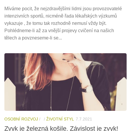
Míváme pocit, že nejzdravějšími lidmi jsou provozovatelé
intenzivních sportů, nicméně řada lékařských výzkumů
vykazuje , že tomu tak rozhodně nemusí vždy být.
Pohlédneme-li až za vnější projevy cvičení na našich
tělech a povzneseme-li se...
OSOBNÍ ROZVOJ
/
/
ŽIVOTNÍ STYL
7.7.2021
Zvyk je železná košile. Závislost je zvyk!