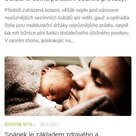
Předsíň zaházená botami, věšák nejde pod nánosem
nejrůznějších sezónních kabátů ani vidět, gauč a opěradla
židle jsou multifunkční držáky nejrůznějšího prádla, stejně
tak roh ložnice plní funkci dodatečného úložného prostoru.
V ranním shonu, poskakujíc na...
ŽIVOTNÍ STYL
/
28.6.2021
Spánek je základem zdravého a