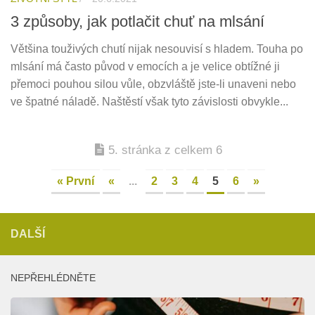
3 způsoby, jak potlačit chuť na mlsání
Většina touživých chutí nijak nesouvisí s hladem. Touha po
mlsání má často původ v emocích a je velice obtížné ji
přemoci pouhou silou vůle, obzvláště jste-li unaveni nebo
ve špatné náladě. Naštěstí však tyto závislosti obvykle...
5. stránka z celkem 6
« První
«
...
2
3
4
5
6
»
DALŠÍ
NEPŘEHLÉDNĚTE