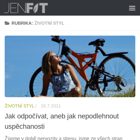
Skip to content
RUBRIKA:
ŽIVOTNÍ STYL
ŽIVOTNÍ STYL
/
26.7.2021
Jak odpočívat, aneb jak nepodlehnout
uspěchanosti
Žijeme v době nervozity a stresu, jsme ze všech stran