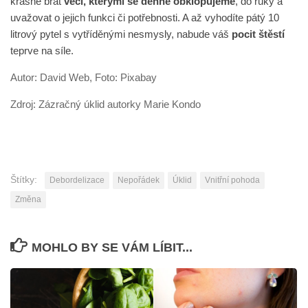
krásné brát
věci, kterými se denně obklopujeme
, do ruky a
uvažovat o jejich funkci či potřebnosti. A až vyhodíte pátý 10
litrový pytel s vytříděnými nesmysly, nabude váš
pocit štěstí
teprve na síle.
Autor: David Web, Foto: Pixabay
Zdroj: Zázračný úklid autorky Marie Kondo
Štítky:
Debordelizace
Nepořádek
Úklid
Vnitřní pohoda
Změna
MOHLO BY SE VÁM LÍBIT...