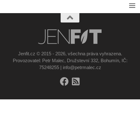
Jenfit.cz © 2015 - 2026, všechna práva vyhrazena.
Provozovatel: Petr Malec, Družstevní 332, Bohumín, IČ:
75248255 | info@petrmalec.cz