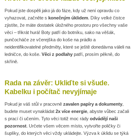
Pokud jste dospěli jako já do fáze, kdy už není opravdu co
vyhazovat, začněte s
konečným úklidem
. Díky velké čistce
zjistíte, že máte dostatek úložného prostoru pro všechny vaše
věci – třikrát hurá! Boty patří do botníku, sako na věšák,
punčocháče ze včerejška do koše na prádlo a
neidentifikovatelné předměty, které se ještě donedávna váleli na
ledničce, do koše.
Věci z podlahy
patří, prosím pěkně, do
skříně.
Rada na závěr: Ukliďte si všude.
Kabelku i počítač nevyjímaje
Pokud je váš stůl v pracovně
zavalen papíry a dokumenty
,
budete muset vynakládat
2x více energie
, abyste vůbec začali
s prací či učením. Tyto věci totiž moc rády
odvádějí naši
pozornost
. Určete všem věcem místo, vytvořte poličky či
šuplíky, do kterých věci vždy ukládejte. Výzva k úklidu se týká