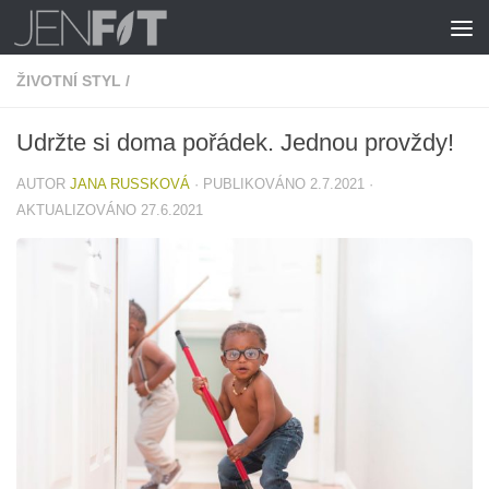
Skip to content
ŽIVOTNÍ STYL
/
Udržte si doma pořádek. Jednou provždy!
AUTOR
JANA RUSSKOVÁ
· PUBLIKOVÁNO
2.7.2021
·
AKTUALIZOVÁNO
27.6.2021