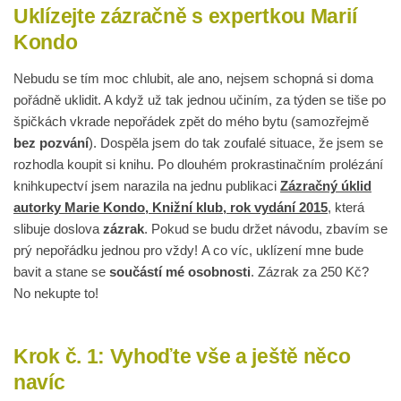
Uklízejte zázračně s expertkou Marií
Kondo
Nebudu se tím moc chlubit, ale ano, nejsem schopná si doma
pořádně uklidit. A když už tak jednou učiním, za týden se tiše po
špičkách vkrade nepořádek zpět do mého bytu (samozřejmě
bez pozvání
). Dospěla jsem do tak zoufalé situace, že jsem se
rozhodla koupit si knihu. Po dlouhém prokrastinačním prolézání
knihkupectví jsem narazila na jednu publikaci
Zázračný úklid
autorky Marie Kondo, Knižní klub, rok vydání 2015
, která
slibuje doslova
zázrak
. Pokud se budu držet návodu, zbavím se
prý nepořádku jednou pro vždy! A co víc, uklízení mne bude
bavit a stane se
součástí mé osobnosti
. Zázrak za 250 Kč?
No nekupte to!
Krok č. 1: Vyhoďte vše a ještě něco
navíc