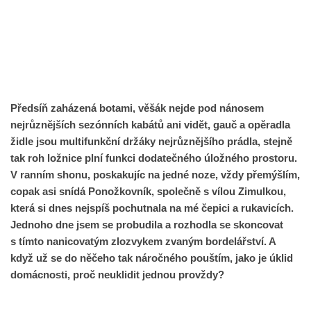
Předsíň zaházená botami, věšák nejde pod nánosem
nejrůznějších sezónních kabátů ani vidět, gauč a opěradla
židle jsou multifunkční držáky nejrůznějšího prádla, stejně
tak roh ložnice plní funkci dodatečného úložného prostoru.
V ranním shonu, poskakujíc na jedné noze, vždy přemýšlím,
copak asi snídá Ponožkovník, společně s vílou Zimulkou,
která si dnes nejspíš pochutnala na mé čepici a rukavicích.
Jednoho dne jsem se probudila a rozhodla se skoncovat
s tímto nanicovatým zlozvykem zvaným bordelářství. A
když už se do něčeho tak náročného pouštím, jako je úklid
domácnosti, proč neuklidit jednou provždy?