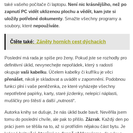
také vašeho počítače či laptopu.
Není nic krásnějšího, než po
zapnutí PC vidět uklizenou plochu a vědět, kam jste si
uložily potřebné dokumenty
. Smažte všechny programy a
soubory, které
nepoužíváte
.
Čtěte také:
Záněty horních cest dýchacích
Poslední má rada je spíše pro ženy. Pokud jste se rozhodly pro
definitivní úklid, nevynechejte nepořádek, který s radostí
okupuje
vaši kabelku
. Účelem kabelky či kufříku je věci
přenášet
, nikoli je skladovat a uvádět v zapomnění. Podobnou
funkci plní i vaše peněženka, ze které vyházejte všechny
nepotřebné papírky, karty, staré jízdenky, nelepící náplasti,
mušličky pro štěstí a další „nutnosti“.
Autorka knihy se dušuje, že nás úklid bude bavit. Nevěřila jsem
tomu do poslední chvíle, ale pak to přišlo.
Zázrak
. Každý den po
práci jsem se těšila na to, až si protřídím nějakou část bytu. Je