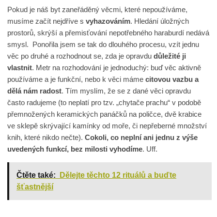
Pokud je náš byt zaneřáděný věcmi, které nepoužíváme,
musíme začít nejdříve s
vyhazováním
. Hledání úložných
prostorů, skrýší a přemisťování nepotřebného haraburdí nedává
smysl. Ponořila jsem se tak do dlouhého procesu, vzít jednu
věc po druhé a rozhodnout se, zda je opravdu
důležité ji
vlastnit
. Metr na rozhodování je jednoduchý: buď věc aktivně
používáme a je funkční, nebo k věci máme
citovou vazbu a
dělá nám radost
. Tím myslím, že se z dané věci opravdu
často radujeme (to neplatí pro tzv. „chytače prachu“ v podobě
přemnožených keramických panáčků na poličce, dvě krabice
ve sklepě skrývající kamínky od moře, či nepřeberné množství
knih, které nikdo nečte).
Cokoli, co neplní ani jednu z výše
uvedených funkcí, bez milosti vyhodíme
. Uff.
Čtěte také:
Dělejte těchto 12 rituálů a buďte
šťastnější