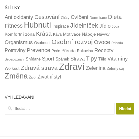
ŠTÍTKY
Dieta
Cestování
Antioxidanty
Cvičení
Citáty
Detoxikace
Hubnutí
Jídelníček
Fitness
Jídlo
Inspirace
Jóga
Krása
Komfortní zóna
Motivace
Nápoje
Káva
Návyky
Osobní rozvoj
Organismus
Ovoce
Osobnost
Pohoda
Prevence
Recepty
Potraviny
Přiroda
Péče
Rakovina
Tipy
Sport
Vitamíny
Strava
Snídaně
Spánek
Tělo
Sebepoznání
Zdraví
Zdravá strava
Zelenina
Workout
Zelený čaj
Změna
Životní styl
Život
VYHLEDÁVÁNÍ
Vyhledávání