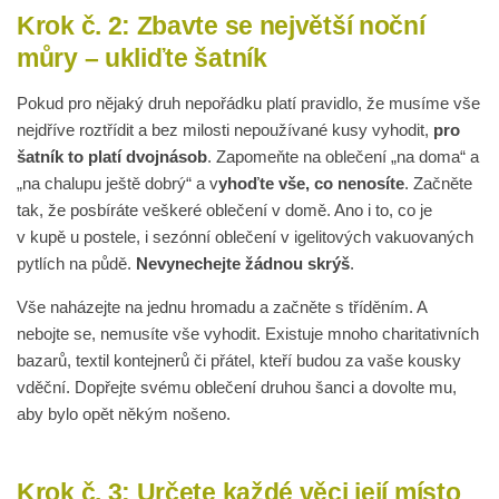
Krok č. 2: Zbavte se největší noční
můry – ukliďte šatník
Pokud pro nějaký druh nepořádku platí pravidlo, že musíme vše
nejdříve roztřídit a bez milosti nepoužívané kusy vyhodit,
pro
šatník to platí dvojnásob
. Zapomeňte na oblečení „na doma“ a
„na chalupu ještě dobrý“ a v
yhoďte vše, co nenosíte
. Začněte
tak, že posbíráte veškeré oblečení v domě. Ano i to, co je
v kupě u postele, i sezónní oblečení v igelitových vakuovaných
pytlích na půdě.
Nevynechejte žádnou skrýš
.
Vše naházejte na jednu hromadu a začněte s tříděním. A
nebojte se, nemusíte vše vyhodit. Existuje mnoho charitativních
bazarů, textil kontejnerů či přátel, kteří budou za vaše kousky
vděční. Dopřejte svému oblečení druhou šanci a dovolte mu,
aby bylo opět někým nošeno.
Krok č. 3: Určete každé věci její místo