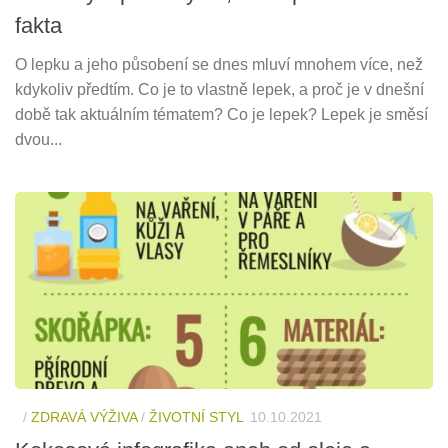
fakta
O lepku a jeho působení se dnes mluví mnohem více, než
kdykoliv předtím. Co je to vlastně lepek, a proč je v dnešní
době tak aktuálním tématem? Co je lepek? Lepek je směsí
dvou...
/
ZDRAVÁ VÝŽIVA
/
ŽIVOTNÍ STYL
10.10.2021