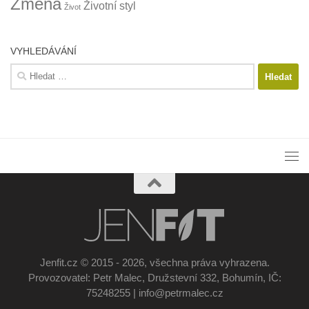
Změna
Životní styl
Život
VYHLEDÁVÁNÍ
Vyhledávání
Jenfit.cz © 2015 - 2026, všechna práva vyhrazena.
Provozovatel: Petr Malec, Družstevní 332, Bohumín, IČ:
75248255 | info@petrmalec.cz