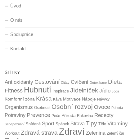
Úvod
O nás
Spolupráce
Kontakt
ŠTÍTKY
Dieta
Cestování
Antioxidanty
Cvičení
Citáty
Detoxikace
Hubnutí
Jídelníček
Fitness
Jídlo
Inspirace
Jóga
Krása
Komfortní zóna
Motivace
Nápoje
Káva
Návyky
Osobní rozvoj
Organismus
Ovoce
Osobnost
Pohoda
Prevence
Recepty
Potraviny
Přiroda
Péče
Rakovina
Tipy
Sport
Vitamíny
Strava
Snídaně
Spánek
Tělo
Sebepoznání
Zdraví
Zdravá strava
Zelenina
Workout
Zelený čaj