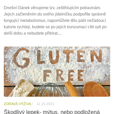
Dnešní článek věnujeme tzv. zeštíhlujícím potravinám.
Jejich začleněním do svého jídelníčku podpoříte správně
fungující metabolismus, napomůžete tělu pálit nežádoucí
kalorie rychleji, budete se po jejich konzumaci cítit syti po
delší dobu a nebudete přibírat....
ZDRAVÁ VÝŽIVA
/
11.10.2021
Škodlivý lepek- mýtus, nebo podložená