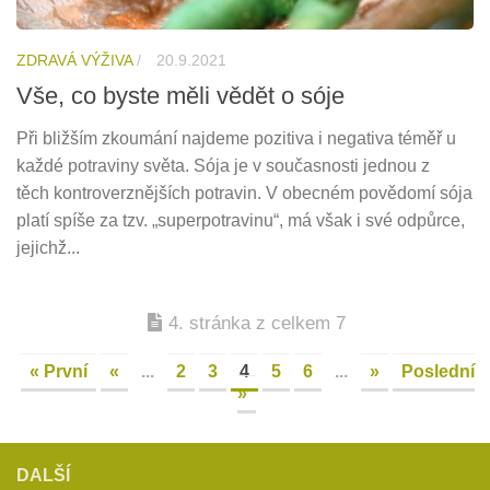
ZDRAVÁ VÝŽIVA
/
20.9.2021
Vše, co byste měli vědět o sóje
Při bližším zkoumání najdeme pozitiva i negativa téměř u
každé potraviny světa. Sója je v současnosti jednou z
těch kontroverznějších potravin. V obecném povědomí sója
platí spíše za tzv. „superpotravinu“, má však i své odpůrce,
jejichž...
4. stránka z celkem 7
« První
«
...
2
3
4
5
6
...
»
Poslední
»
DALŠÍ