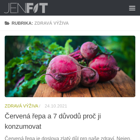
Skip to content
RUBRIKA:
ZDRAVÁ VÝŽIVA
ZDRAVÁ VÝŽIVA
/
24.10.2021
Červená řepa a 7 důvodů proč ji
konzumovat
Červená řepa je doslova zlatý důl pro naše zdraví. Nejen,