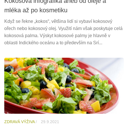
Kokosová infografika aneb od oleje a
mléka až po kosmetiku
Když se řekne „kokos“, většina lidí si vybaví kokosový
ořech nebo kokosový olej. Využití nám však poskytuje celá
kokosová palma. Výskyt kokosové palmy je hlavně v
oblasti Indického oceánu a to především na Srí...
ZDRAVÁ VÝŽIVA
/
29.9.2021