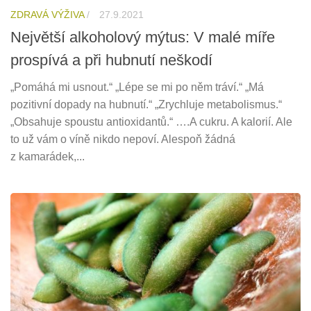
ZDRAVÁ VÝŽIVA
/
27.9.2021
Největší alkoholový mýtus: V malé míře
prospívá a při hubnutí neškodí
„Pomáhá mi usnout.“ „Lépe se mi po něm tráví.“ „Má
pozitivní dopady na hubnutí.“ „Zrychluje metabolismus.“
„Obsahuje spoustu antioxidantů.“ ….A cukru. A kalorií. Ale
to už vám o víně nikdo nepoví. Alespoň žádná
z kamarádek,...