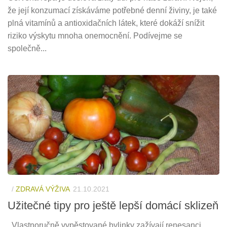
že její konzumací získáváme potřebné denní živiny, je také
plná vitamínů a antioxidačních látek, které dokáží snížit
riziko výskytu mnoha onemocnění. Podívejme se
společně...
/
ZDRAVÁ VÝŽIVA
21.10.2021
Užitečné tipy pro ještě lepší domácí sklizeň
Vlastnoručně vypěstované bylinky zažívají renesanci,