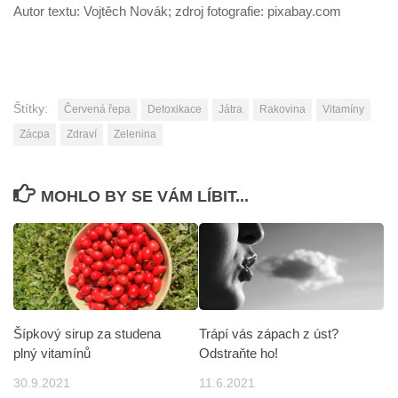
Autor textu: Vojtěch Novák; zdroj fotografie: pixabay.com
Štítky:
Červená řepa
Detoxikace
Játra
Rakovina
Vitamíny
Zácpa
Zdraví
Zelenina
MOHLO BY SE VÁM LÍBIT...
Trápí vás zápach z úst?
Šípkový sirup za studena
Odstraňte ho!
plný vitamínů
11.6.2021
30.9.2021