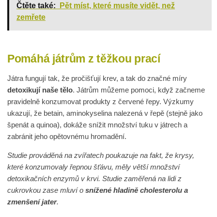
Čtěte také:
Pět míst, které musíte vidět, než
zemřete
Pomáhá játrům z těžkou prací
Játra fungují tak, že pročišťují krev, a tak do značné míry
detoxikují naše tělo
. Játrům můžeme pomoci, když začneme
pravidelně konzumovat produkty z červené řepy. Výzkumy
ukazují, že betain, aminokyselina nalezená v řepě (stejně jako
špenát a quinoa), dokáže snížit množství tuku v játrech a
zabránit jeho opětovnému hromadění.
Studie prováděná na zvířatech poukazuje na fakt, že krysy,
které konzumovaly řepnou šťávu, měly větší množství
detoxikačních enzymů v krvi. Studie zaměřená na lidi z
cukrovkou zase mluví o
snížené hladině cholesterolu a
zmenšení jater
.