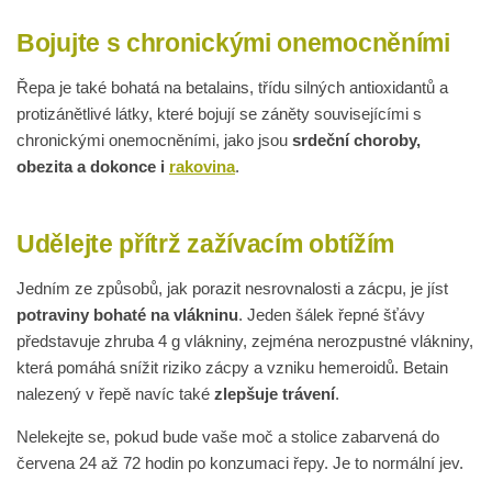
Bojujte s chronickými onemocněními
Řepa je také bohatá na betalains, třídu silných antioxidantů a
protizánětlivé látky, které bojují se záněty souvisejícími s
chronickými onemocněními, jako jsou
srdeční choroby,
obezita a dokonce i
rakovina
.
Udělejte přítrž zažívacím obtížím
Jedním ze způsobů, jak porazit nesrovnalosti a zácpu, je jíst
potraviny bohaté na vlákninu
. Jeden šálek řepné šťávy
představuje zhruba 4 g vlákniny, zejména nerozpustné vlákniny,
která pomáhá snížit riziko zácpy a vzniku hemeroidů. Betain
nalezený v řepě navíc také
zlepšuje trávení
.
Nelekejte se, pokud bude vaše moč a stolice zabarvená do
červena 24 až 72 hodin po konzumaci řepy. Je to normální jev.