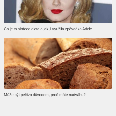
Co je to sirtfood dieta a jak ji využila zpěvačka Adele
Může být pečivo důvodem, proč máte nadváhu?