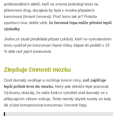
profesionálních atletů, kteří se zrovna podrobují testu na
přítomnost drog, dozajista by byla v mnoha případech
karmínová (tmavě červená). Proč tomu tak je? Protože
sportovci moc dobře vědí,
že červená řepa může přinést lepší
výsledky
.
Jedna ze studií předkládá případ cyklistů, kteří ve vytrvalostním
testu vydrželi po konzumaci řepné šťávy šlapat do pedálů o 15
% déle než jejich konkurenti.
Zlepšuje činnosti mozku
Oxid dusnatý uvolňuje a rozšiřuje krevní cévy,
což zajišťuje
lepší průtok krve do mozku
, který pak dokáže lépe pracovat.
Výzkumy ukázaly, že naše funkce vytvářet oxid dusnatý se s
přibývajícím věkem snižuje. Tento nemilý úbytek tvorby se tedy
dá zčásti kompenzovat konzumací červené řepy.