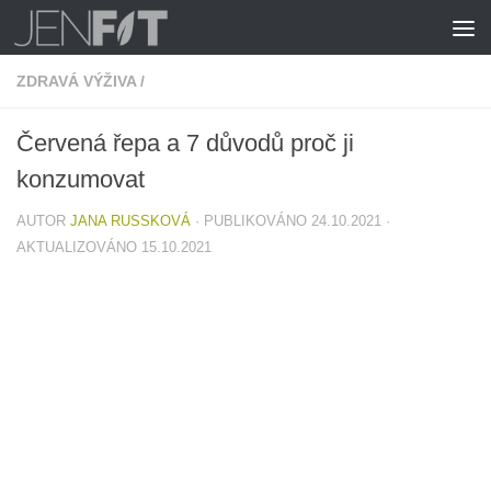
Skip to content
ZDRAVÁ VÝŽIVA
/
Červená řepa a 7 důvodů proč ji
konzumovat
AUTOR
JANA RUSSKOVÁ
· PUBLIKOVÁNO
24.10.2021
·
AKTUALIZOVÁNO
15.10.2021