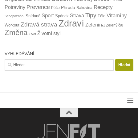
Prevence
Recepty
Potraviny
Přiroda
Péče
Rakovina
Tipy
Sport
Vitamíny
Strava
Snídaně
Spánek
Tělo
Sebepoznání
Zdraví
Zdravá strava
Zelenina
Workout
Zelený čaj
Změna
Životní styl
Život
VYHLEDÁVÁNÍ
Vyhledávání