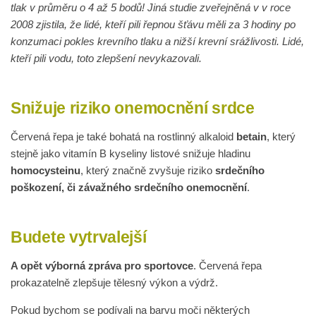
tlak v průměru o 4 až 5 bodů! Jiná studie zveřejněná v v roce
2008 zjistila, že lidé, kteří pili řepnou šťávu měli za 3 hodiny po
konzumaci pokles krevního tlaku a nižší krevní srážlivosti. Lidé,
kteří pili vodu, toto zlepšení nevykazovali.
Snižuje riziko onemocnění srdce
Červená řepa je také bohatá na rostlinný alkaloid
betain
, který
stejně jako vitamín B kyseliny listové snižuje hladinu
homocysteinu
, který značně zvyšuje riziko
srdečního
poškození, či závažného srdečního onemocnění
.
Budete vytrvalejší
A opět výborná zpráva pro sportovce
. Červená řepa
prokazatelně zlepšuje tělesný výkon a výdrž.
Pokud bychom se podívali na barvu moči některých