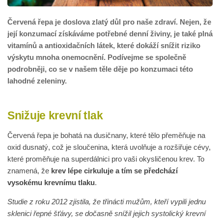
Červená řepa je doslova zlatý důl pro naše zdraví. Nejen, že
její konzumací získáváme potřebné denní živiny, je také plná
vitamínů a antioxidačních látek, které dokáží snížit riziko
výskytu mnoha onemocnění. Podívejme se společně
podrobněji, co se v našem těle děje po konzumaci této
lahodné zeleniny.
Snižuje krevní tlak
Červená řepa je bohatá na dusičnany, které tělo přeměňuje na
oxid dusnatý, což je sloučenina, která uvolňuje a rozšiřuje cévy,
které proměňuje na superdálnici pro vaši okysličenou krev. To
znamená, že
krev lépe cirkuluje a tím se předchází
vysokému krevnímu tlaku
.
Studie z roku 2012 zjistila, že třinácti mužům, kteří vypili jednu
sklenici řepné šťávy, se dočasně snížil jejich systolický krevní