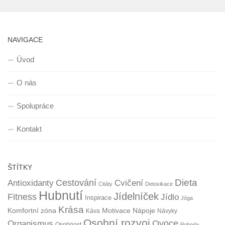
NAVIGACE
Úvod
O nás
Spolupráce
Kontakt
ŠTÍTKY
Dieta
Cestování
Antioxidanty
Cvičení
Citáty
Detoxikace
Hubnutí
Jídelníček
Fitness
Jídlo
Inspirace
Jóga
Krása
Komfortní zóna
Motivace
Nápoje
Káva
Návyky
Osobní rozvoj
Organismus
Ovoce
Osobnost
Pohoda