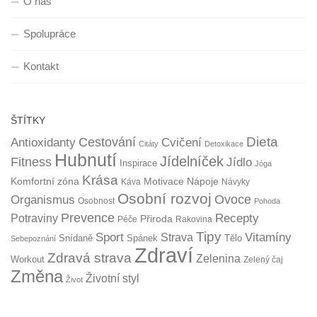
O nás
Spolupráce
Kontakt
ŠTÍTKY
Dieta
Cestování
Antioxidanty
Cvičení
Citáty
Detoxikace
Hubnutí
Jídelníček
Fitness
Jídlo
Inspirace
Jóga
Krása
Komfortní zóna
Motivace
Nápoje
Káva
Návyky
Osobní rozvoj
Organismus
Ovoce
Osobnost
Pohoda
Prevence
Recepty
Potraviny
Přiroda
Péče
Rakovina
Tipy
Sport
Vitamíny
Strava
Snídaně
Spánek
Tělo
Sebepoznání
Zdraví
Zdravá strava
Zelenina
Workout
Zelený čaj
Změna
Životní styl
Život