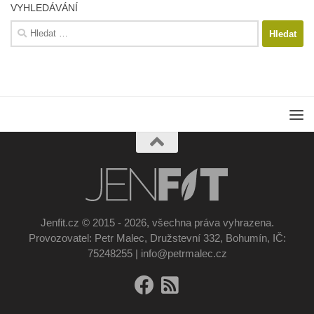
VYHLEDÁVÁNÍ
Vyhledávání
Jenfit.cz © 2015 - 2026, všechna práva vyhrazena.
Provozovatel: Petr Malec, Družstevní 332, Bohumín, IČ:
75248255 | info@petrmalec.cz