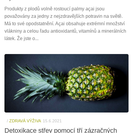
Produkty z plodů volně rostoucí palmy açai jsou
považovány za jedny z nejzdravějších potravin na světě.
Má to své opodstatnění. Açai obsahuje extrémní množství
vlákniny a celou řadu antioxidantů, vitamínů a minerálních
látek. Že jste o...
/
ZDRAVÁ VÝŽIVA
15.6.2021
Detoxikace střev pomocí tří zázračných