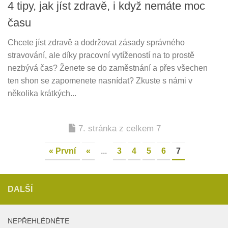
4 tipy, jak jíst zdravě, i když nemáte moc
času
Chcete jíst zdravě a dodržovat zásady správného
stravování, ale díky pracovní vytížeností na to prostě
nezbývá čas? Ženete se do zaměstnání a přes všechen
ten shon se zapomenete nasnídat? Zkuste s námi v
několika krátkých...
7. stránka z celkem 7
« První
«
...
3
4
5
6
7
DALŠÍ
NEPŘEHLÉDNĚTE