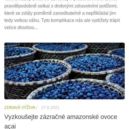
pravděpodobně setkal s drobnými zdravotními potížemi,
které se zdály poměrně zanedbatelné a nepřikládal jim
tedy velkou váhu. Tyto komplikace nás ale vydržely trápit
velice dlouhou...
ZDRAVÁ VÝŽIVA
/
27.6.2021
Vyzkoušejte zázračné amazonské ovoce
açai