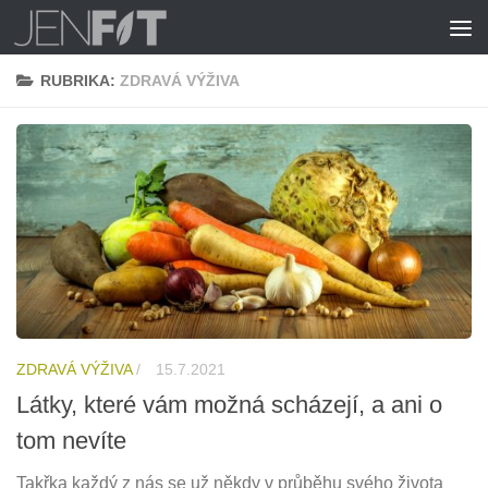
Skip to content
RUBRIKA:
ZDRAVÁ VÝŽIVA
ZDRAVÁ VÝŽIVA
/
15.7.2021
Látky, které vám možná scházejí, a ani o
tom nevíte
Takřka každý z nás se už někdy v průběhu svého života