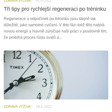
ZDRAVÁ VÝŽIVA
/
31.5.2021
Tři tipy pro rychlejší regeneraci po tréninku
Regenerace a odpočinek po tréninku jsou stejně tak
důležité, jako samotné cvičení. V této fázi totiž tělo nabírá
novou energii a hlavně zúročuje naši práci v posilovně tím,
že probíhá proces růstu svalů a...
ZDRAVÁ VÝŽIVA
/
19.5.2021