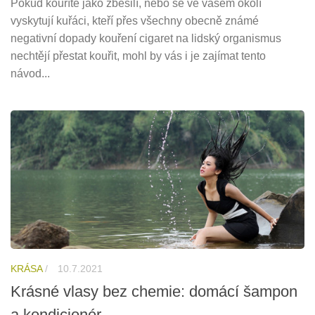
Pokud kouříte jako zběsilí, nebo se ve vašem okolí
vyskytují kuřáci, kteří přes všechny obecně známé
negativní dopady kouření cigaret na lidský organismus
nechtějí přestat kouřit, mohl by vás i je zajímat tento
návod...
KRÁSA
/
10.7.2021
Krásné vlasy bez chemie: domácí šampon
a kondicionér