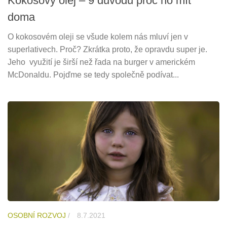
Kokosový olej – 9 důvodů proč ho mít
doma
O kokosovém oleji se všude kolem nás mluví jen v
superlativech. Proč? Zkrátka proto, že opravdu super je.
Jeho využití je širší než řada na burger v americkém
McDonaldu. Pojďme se tedy společně podívat...
OSOBNÍ ROZVOJ
/
8.7.2021