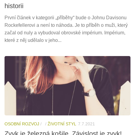
historii
První článek v kategorii „příběhy“ bude o Johnu Davisonu
Rockefellerovi a není to náhoda. Je to příběh o muži, který
začal od nuly a vybudoval obrovské impérium. Impérium,
které z něj udělalo v jeho...
OSOBNÍ ROZVOJ
/
/
ŽIVOTNÍ STYL
7.7.2021
Zvyk je železná košile. Závislost je zvyk!