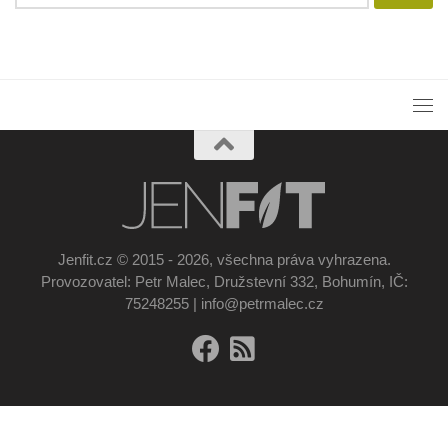
Jenfit.cz © 2015 - 2026, všechna práva vyhrazena.
Provozovatel: Petr Malec, Družstevní 332, Bohumín, IČ:
75248255 | info@petrmalec.cz