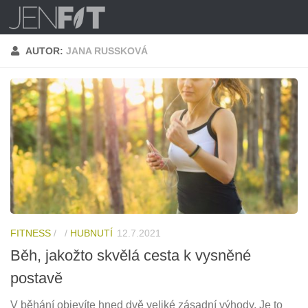
Skip to content
AUTOR:
JANA RUSSKOVÁ
FITNESS
/
/
HUBNUTÍ
12.7.2021
Běh, jakožto skvělá cesta k vysněné
postavě
V běhání objevíte hned dvě veliké zásadní výhody. Je to