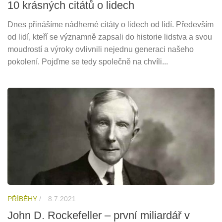
10 krásných citátů o lidech
Dnes přinášíme nádherné citáty o lidech od lidí. Především
od lidí, kteří se významně zapsali do historie lidstva a svou
moudrostí a výroky ovlivnili nejednu generaci našeho
pokolení. Pojďme se tedy společně na chvíli...
PŘÍBĚHY
/
8.7.2021
John D. Rockefeller – první miliardář v