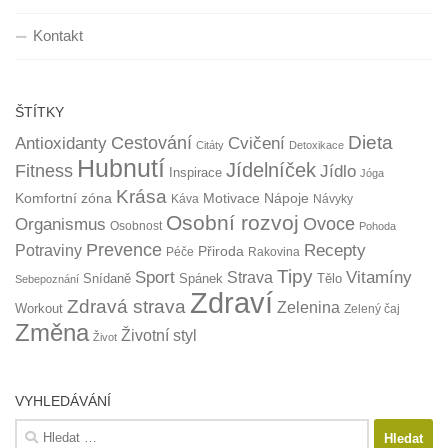
Kontakt
ŠTÍTKY
Dieta
Cestování
Antioxidanty
Cvičení
Citáty
Detoxikace
Hubnutí
Jídelníček
Fitness
Jídlo
Inspirace
Jóga
Krása
Komfortní zóna
Motivace
Nápoje
Káva
Návyky
Osobní rozvoj
Organismus
Ovoce
Osobnost
Pohoda
Prevence
Recepty
Potraviny
Přiroda
Péče
Rakovina
Tipy
Sport
Vitamíny
Strava
Snídaně
Spánek
Tělo
Sebepoznání
Zdraví
Zdravá strava
Zelenina
Workout
Zelený čaj
Změna
Životní styl
Život
VYHLEDÁVÁNÍ
Vyhledávání