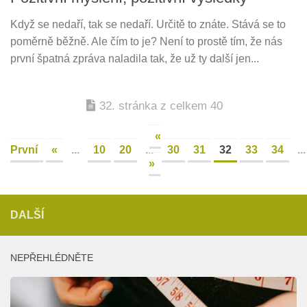
Když se nedaří, tak se nedaří. Určitě to znáte. Stává se to
poměrně běžně. Ale čím to je? Není to prostě tím, že nás
první špatná zpráva naladila tak, že už ty další jen...
32. stránka z celkem 40
«
První
«
...
10
20
...
30
31
32
33
34
...
»
DALŠÍ
NEPŘEHLÉDNĚTE