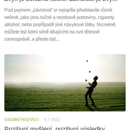
Pod pojmem „závislost“ si nejspíše představíte různé
neřesti, jako jsou tučné a nezdravé potraviny, cigarety,
alkohol, nebo popřípadě jiné návykové látky. Nicméně,
můžete být lidmi silně dbajícími na své tělesné
samosprávě, a přesto být...
OSOBNÍ ROZVOJ
/
6.7.2021
Pozitivní myšlení, pozitivní výsledky