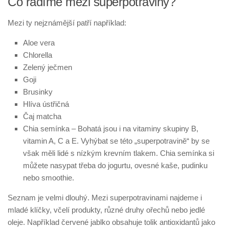
Co řadíme mezi superpotraviny?
Mezi ty nejznámější patří například:
Aloe vera
Chlorella
Zelený ječmen
Goji
Brusinky
Hlíva ústřičná
Čaj matcha
Chia semínka – Bohatá jsou i na vitaminy skupiny B,
vitamin A, C a E. Vyhýbat se této „superpotravině“ by se
však měli lidé s nízkým krevním tlakem. Chia semínka si
můžete nasypat třeba do jogurtu, ovesné kaše, pudinku
nebo smoothie.
Seznam je velmi dlouhý. Mezi superpotravinami najdeme i
mladé klíčky, včelí produkty, různé druhy ořechů nebo jedlé
oleje. Například červené jablko obsahuje tolik antioxidantů jako