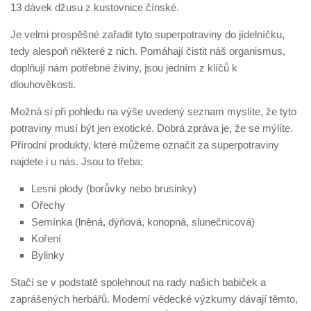
13 dávek džusu z kustovnice čínské.
Je velmi prospěšné zařadit tyto superpotraviny do jídelníčku,
tedy alespoň některé z nich. Pomáhají čistit náš organismus,
doplňují nám potřebné živiny, jsou jedním z klíčů k
dlouhověkosti.
Možná si při pohledu na výše uvedený seznam myslíte, že tyto
potraviny musí být jen exotické. Dobrá zpráva je, že se mýlíte.
Přírodní produkty, které můžeme označit za superpotraviny
najdete i u nás. Jsou to třeba:
Lesní plody (borůvky nebo brusinky)
Ořechy
Semínka (lněná, dýňová, konopná, slunečnicová)
Koření
Bylinky
Stačí se v podstatě spolehnout na rady našich babiček a
zaprášených herbářů. Moderní vědecké výzkumy dávají těmto,