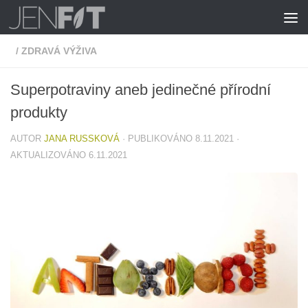
Skip to content
/
ZDRAVÁ VÝŽIVA
Superpotraviny aneb jedinečné přírodní
produkty
AUTOR
JANA RUSSKOVÁ
· PUBLIKOVÁNO
8.11.2021
·
AKTUALIZOVÁNO
6.11.2021