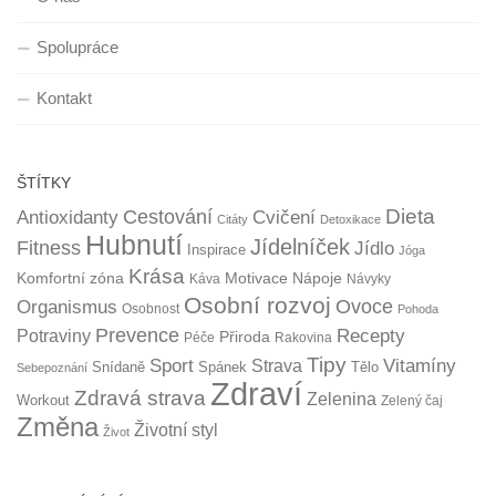
Spolupráce
Kontakt
ŠTÍTKY
Dieta
Cestování
Antioxidanty
Cvičení
Citáty
Detoxikace
Hubnutí
Jídelníček
Fitness
Jídlo
Inspirace
Jóga
Krása
Komfortní zóna
Motivace
Nápoje
Káva
Návyky
Osobní rozvoj
Organismus
Ovoce
Osobnost
Pohoda
Prevence
Recepty
Potraviny
Přiroda
Péče
Rakovina
Tipy
Sport
Vitamíny
Strava
Snídaně
Spánek
Tělo
Sebepoznání
Zdraví
Zdravá strava
Zelenina
Workout
Zelený čaj
Změna
Životní styl
Život