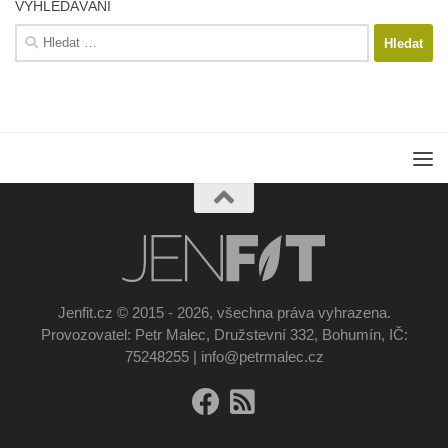
VYHLEDÁVÁNÍ
Vyhledávání
Jenfit.cz © 2015 - 2026, všechna práva vyhrazena.
Provozovatel: Petr Malec, Družstevní 332, Bohumín, IČ:
75248255 | info@petrmalec.cz