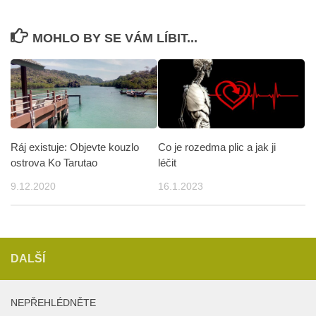
MOHLO BY SE VÁM LÍBIT...
Ráj existuje: Objevte kouzlo
Co je rozedma plic a jak ji
ostrova Ko Tarutao
léčit
9.12.2020
16.1.2023
DALŠÍ
NEPŘEHLÉDNĚTE