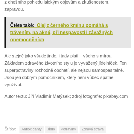
z dnešního pohledu laickým objevům a zkušenostem,
zapravdu.
Čtěte také:
Olej z černého kmínu pomáhá s
trávením, na akné, při nespavosti i závažných
onemocněních
Ale stejně jako všude jinde, i tady platí – všeho s mírou.
Základem zdravého životního stylu je vyvážený jídelníček. Ten
superpotraviny rozhodně obohatí, ale nejsou samospasitelné.
Jsou jen dobrým pomocníkem, který není vůbec špatné
využívat.
Autor textu: Jiří Vladimír Matýsek; zdroj fotografie: pixabay.com
Štítky:
Antioxidanty
Jídlo
Potraviny
Zdravá strava