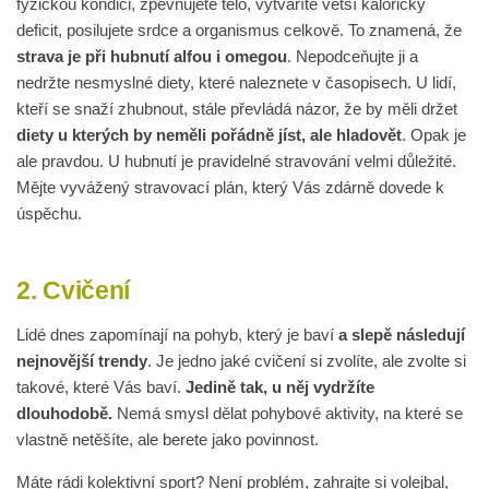
fyzickou kondici, zpevňujete tělo, vytváříte větší kalorický
deficit, posilujete srdce a organismus celkově. To znamená, že
strava je při hubnutí alfou i omegou
. Nepodceňujte ji a
nedržte nesmyslné diety, které naleznete v časopisech. U lidí,
kteří se snaží zhubnout, stále převládá názor, že by měli držet
diety u kterých by neměli pořádně jíst, ale hladovět
. Opak je
ale pravdou. U hubnutí je pravidelné stravování velmi důležité.
Mějte vyvážený stravovací plán, který Vás zdárně dovede k
úspěchu.
2. Cvičení
Lidé dnes zapomínají na pohyb, který je baví
a slepě následují
nejnovější trendy
. Je jedno jaké cvičení si zvolíte, ale zvolte si
takové, které Vás baví.
Jedině tak, u něj vydržíte
dlouhodobě.
Nemá smysl dělat pohybové aktivity, na které se
vlastně netěšíte, ale berete jako povinnost.
Máte rádi kolektivní sport? Není problém, zahrajte si volejbal,