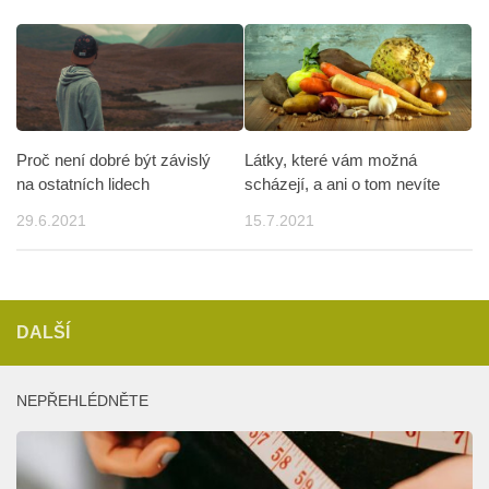
Proč není dobré být závislý
Látky, které vám možná
na ostatních lidech
scházejí, a ani o tom nevíte
29.6.2021
15.7.2021
DALŠÍ
NEPŘEHLÉDNĚTE