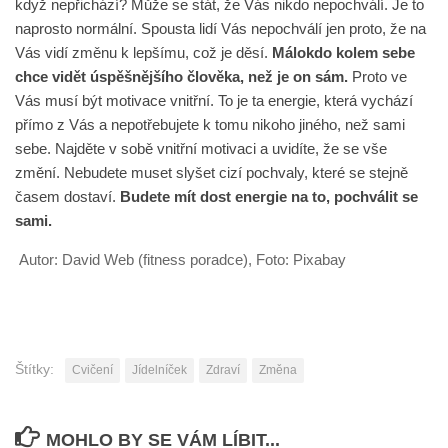
když nepřichází? Může se stát, že Vás nikdo nepochválí. Je to
naprosto normální. Spousta lidí Vás nepochválí jen proto, že na
Vás vidí změnu k lepšímu, což je děsí.
Málokdo kolem sebe
chce vidět úspěšnějšího člověka, než je on sám.
Proto ve
Vás musí být motivace vnitřní. To je ta energie, která vychází
přímo z Vás a nepotřebujete k tomu nikoho jiného, než sami
sebe. Najděte v sobě vnitřní motivaci a uvidíte, že se vše
změní. Nebudete muset slyšet cizí pochvaly, které se stejně
časem dostaví.
Budete mít dost energie na to, pochválit se
sami.
Autor: David Web (fitness poradce), Foto: Pixabay
Štítky:
Cvičení
Jídelníček
Zdraví
Změna
MOHLO BY SE VÁM LÍBIT...