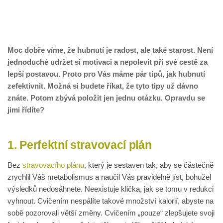
Moc dobře víme, že hubnutí je radost, ale také starost. Není
jednoduché udržet si motivaci a nepolevit při své cestě za
lepší postavou. Proto pro Vás máme pár tipů, jak hubnutí
zefektivnit. Možná si budete říkat, že tyto tipy už dávno
znáte. Potom zbývá položit jen jednu otázku. Opravdu se
jimi řídíte?
1. Perfektní stravovací plán
Bez
stravovacího plánu
,
který je sestaven tak, aby se částečně
zrychlil Váš metabolismus a naučil Vás pravidelně jíst, bohužel
výsledků nedosáhnete. Neexistuje klička, jak se tomu v redukci
vyhnout. Cvičením nespálíte takové množství kalorií, abyste na
sobě pozorovali větší změny. Cvičením „pouze“ zlepšujete svoji