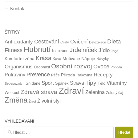
Kontakt
ŠTÍTKY
Dieta
Cestování
Antioxidanty
Cvičení
Citáty
Detoxikace
Hubnutí
Jídelníček
Fitness
Jídlo
Inspirace
Jóga
Krása
Komfortní zóna
Motivace
Nápoje
Káva
Návyky
Osobní rozvoj
Organismus
Ovoce
Osobnost
Pohoda
Prevence
Recepty
Potraviny
Přiroda
Péče
Rakovina
Tipy
Sport
Vitamíny
Strava
Snídaně
Spánek
Tělo
Sebepoznání
Zdraví
Zdravá strava
Zelenina
Workout
Zelený čaj
Změna
Životní styl
Život
VYHLEDÁVÁNÍ
Vyhledávání