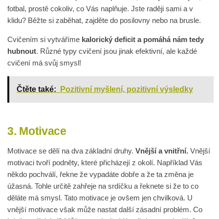
fotbal, prostě cokoliv, co Vás naplňuje. Jste raději sami a v
klidu? Běžte si zaběhat, zajděte do posilovny nebo na brusle.
Cvičením si vytváříme
kalorický deficit a pomáhá nám tedy
hubnout
. Různé typy cvičení jsou jinak efektivní, ale každé
cvičení má svůj smysl!
Čtěte také:
Pozitivní myšlení, pozitivní výsledky
3. Motivace
Motivace se dělí na dva základní druhy.
Vnější a vnitřní.
Vnější
motivaci tvoří podněty, které přicházejí z okolí. Například Vás
někdo pochválí, řekne že vypadáte dobře a že ta změna je
úžasná. Tohle určitě zahřeje na srdíčku a řeknete si že to co
děláte má smysl. Tato motivace je ovšem jen chvilková. U
vnější motivace však může nastat další zásadní problém. Co