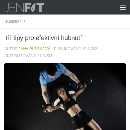
Skip to content
HUBNUTÍ
/
Tři tipy pro efektivní hubnutí
AUTOR
JANA RUSSKOVÁ
· PUBLIKOVÁNO
30.6.2021
·
AKTUALIZOVÁNO
27.6.2021