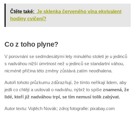
Čtěte také:
Je sklenka červeného vína ekvivalent
hodiny cvičení?
Co z toho plyne?
V porovnání se sedmdesátými lety minulého století je u jedinců
s nadváhou nižší úmrtnost než u jedinců se standartní váhou,
nicméně příčina této změny zůstává zatím neodhalena.
Autoři tohoto průzkumu zdůrazňují, že tímto neříkají lidem, aby
jedli co chtějí a usilovali o nadváhu, nýbrž to spíše
znamená, že
lidé, kteří již nadváhou trpí, se tím nemusí tolik zabývat.
Autor textu: Vojtěch Novák; zdroj fotografie: pixabay.com