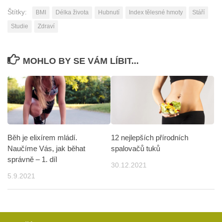
Štítky:
BMI
Délka života
Hubnutí
Index tělesné hmoty
Stáří
Studie
Zdraví
MOHLO BY SE VÁM LÍBIT...
12 nejlepších přírodních
Běh je elixírem mládí.
spalovačů tuků
Naučíme Vás, jak běhat
správně – 1. díl
30.12.2021
5.9.2021