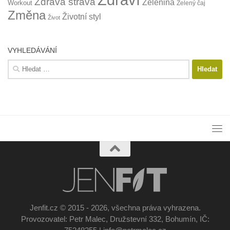
Zdravá strava
Zelenina
Workout
Zelený čaj
Změna
Životní styl
Život
VYHLEDÁVÁNÍ
Vyhledávání
Jenfit.cz © 2015 - 2026, všechna práva vyhrazena.
Provozovatel: Petr Malec, Družstevní 332, Bohumín, IČ: