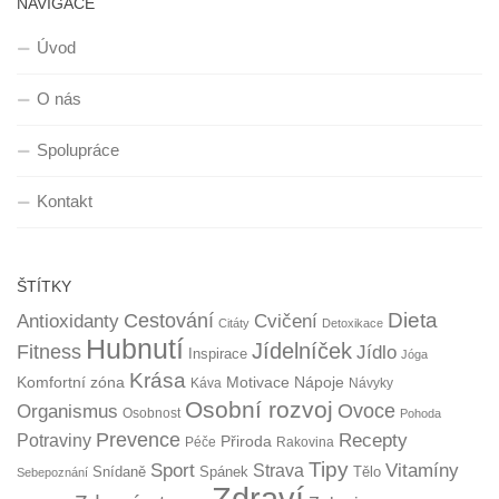
NAVIGACE
Úvod
O nás
Spolupráce
Kontakt
ŠTÍTKY
Dieta
Cestování
Antioxidanty
Cvičení
Citáty
Detoxikace
Hubnutí
Jídelníček
Fitness
Jídlo
Inspirace
Jóga
Krása
Komfortní zóna
Motivace
Nápoje
Káva
Návyky
Osobní rozvoj
Organismus
Ovoce
Osobnost
Pohoda
Prevence
Recepty
Potraviny
Přiroda
Péče
Rakovina
Tipy
Sport
Vitamíny
Strava
Snídaně
Spánek
Tělo
Sebepoznání
Zdraví