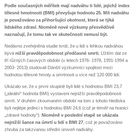
Podle současných měřítek mají nadváhu ti lidé, jejichž index
tělesné hmotnosti (BMI) převyšuje hodnotu 25. Mít nadváhu
je považováno za přihoršující okolnost, která se týká
lidského zdraví. Nicméně nové výzkumy přesvědčivě
naznačují, že tomu tak ve skutečnosti nemusí být.
Nedávno zveřejněná studie tvrdí, že u lidí s lehkou nadváhou
bývá
nižší pravděpodobnost předčasné smrti.
Užitím dat ze
tří různých časových období (v letech 1976- 1978, 1991-1994 a
2003- 2013) studovali Dánští výzkumníci spojitost mezi
hodnotou tělesné hmoty a úmrtnosti u více než 120 000 lidí.
Ukázalo se, že v první skupině byli lidé s hodnotou BMI 23,7
(„ideální“ hodnota BMI) vystaveni nejnižší pravděpodobnosti
úmrtí. V druhém zkoumaném období na tom z tohoto hlediska
byli nejlépe jedinci s hodnotou BMI 24,6 (což je téměř na hranici
„zdravé hodnoty“).
Nicméně v poslední etapě se ukázala
nejnižší šance na úmrtí u lidí s BMI 27
, což je považováno
zhruba za takzvanou střední úroveň nadváhy.