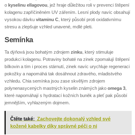
o
kyselinu ellagovou
, jež hraje důležitou roli v prevenci štěpení
kolagenu zapříčiněném UV zářením. Lesní plody navíc obsahují
vysokou dávku
vitaminu C
, který působí proti oxidativnímu
stresu a zlepšuje vzhled unavené, mdlé pleti.
Semínka
Ta dýňová jsou bohatým zdrojem
zinku
, který stimuluje
produkci kolagenu. Potraviny bohaté na zinek zpomalují štěpení
bílkovin a tím i proces stárnutí, zinek navíc urychluje regeneraci
pokožky a napomáhá tak dosáhnout zdravého, mladistvého
vzhledu. Chia semínka jsou zase skvělým zdrojem
polynenasycených mastných kyselin známých jako
omega 3
,
které napomáhají s hydratací kožních buněk a pleť pak působí
jemnějším, vyhlazeným dojmem.
Čtěte také:
Zachovejte dokonalý vzhled své
kožené kabelky díky správné péči o ni