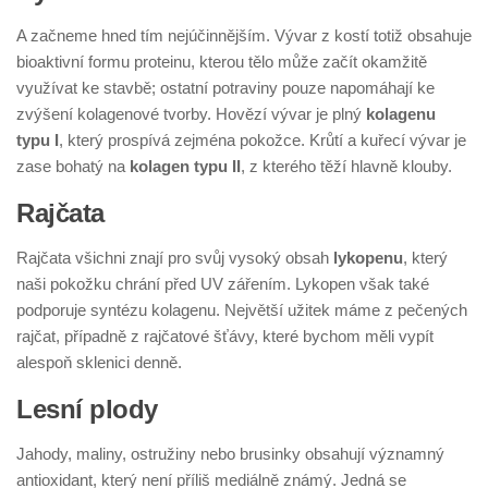
A začneme hned tím nejúčinnějším. Vývar z kostí totiž obsahuje
bioaktivní formu proteinu, kterou tělo může začít okamžitě
využívat ke stavbě; ostatní potraviny pouze napomáhají ke
zvýšení kolagenové tvorby. Hovězí vývar je plný
kolagenu
typu I
, který prospívá zejména pokožce. Krůtí a kuřecí vývar je
zase bohatý na
kolagen typu II
, z kterého těží hlavně klouby.
Rajčata
Rajčata všichni znají pro svůj vysoký obsah
lykopenu
, který
naši pokožku chrání před UV zářením. Lykopen však také
podporuje syntézu kolagenu. Největší užitek máme z pečených
rajčat, případně z rajčatové šťávy, které bychom měli vypít
alespoň sklenici denně.
Lesní plody
Jahody, maliny, ostružiny nebo brusinky obsahují významný
antioxidant, který není příliš mediálně známý. Jedná se