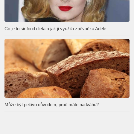
Co je to sirtfood dieta a jak ji využila zpěvačka Adele
Může být pečivo důvodem, proč máte nadváhu?