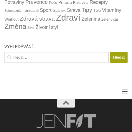
Prevence
Recepty
Potraviny
Přiroda
Péče
Rakovina
Tipy
Sport
Vitamíny
Strava
Snídaně
Spánek
Tělo
Sebepoznání
Zdraví
Zdravá strava
Zelenina
Workout
Zelený čaj
Změna
Životní styl
Život
VYHLEDÁVÁNÍ
Vyhledávání