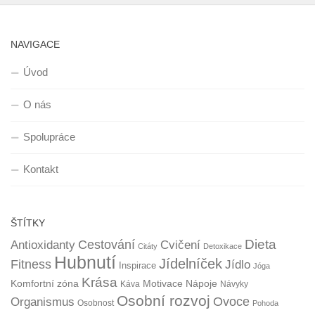
NAVIGACE
Úvod
O nás
Spolupráce
Kontakt
ŠTÍTKY
Dieta
Cestování
Antioxidanty
Cvičení
Citáty
Detoxikace
Hubnutí
Jídelníček
Fitness
Jídlo
Inspirace
Jóga
Krása
Komfortní zóna
Motivace
Nápoje
Káva
Návyky
Osobní rozvoj
Organismus
Ovoce
Osobnost
Pohoda