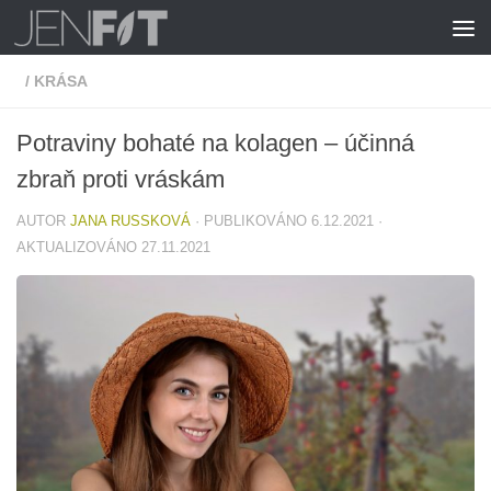
Skip to content
/
KRÁSA
Potraviny bohaté na kolagen – účinná
zbraň proti vráskám
AUTOR
JANA RUSSKOVÁ
· PUBLIKOVÁNO
6.12.2021
·
AKTUALIZOVÁNO
27.11.2021