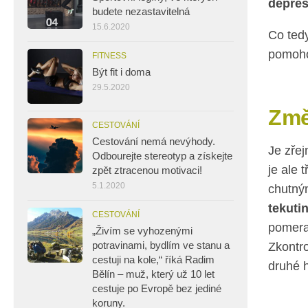
depres
budete nezastavitelná
15.6.2020
Co tedy
pomoho
FITNESS
Být fit i doma
29.5.2020
Změ
CESTOVÁNÍ
Cestování nemá nevýhody.
Je zřej
Odbourejte stereotyp a získejte
je ale 
zpět ztracenou motivaci!
5.1.2020
chutný
tekuti
CESTOVÁNÍ
pomera
„Živím se vyhozenými
potravinami, bydlím ve stanu a
Zkontro
cestuji na kole,“ říká Radim
druhé 
Bělín – muž, který už 10 let
cestuje po Evropě bez jediné
koruny.