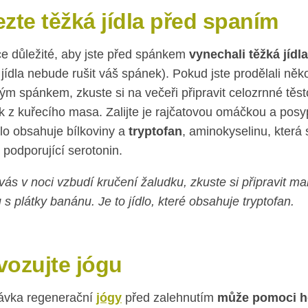
ezte těžká jídla před spaním
ce důležité, aby jste před spánkem
vynechali těžká jídla
 jídla nebude rušit váš spánek). Pokud jste prodělali něko
ým spánkem, zkuste si na večeři připravit celozrnné těst
ek z kuřecího masa. Zalijte je rajčatovou omáčkou a po
dlo obsahuje bílkoviny a
tryptofan
, aminokyselinu, která 
podporující serotonin.
ás v noci vzbudí kručení žaludku, zkuste si připravit m
 s plátky banánu. Je to jídlo, které obsahuje tryptofan.
vozujte jógu
ávka regenerační
jógy
před zalehnutím
může pomoci ho