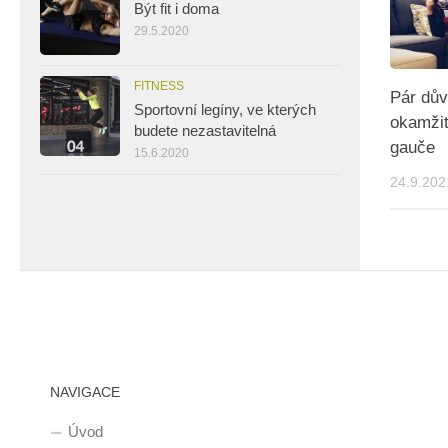
Být fit i doma
29.5.2020
FITNESS
Pár dův
Sportovní legíny, ve kterých
okamžit
budete nezastavitelná
gauče
15.6.2020
24.9.202
NAVIGACE
Úvod