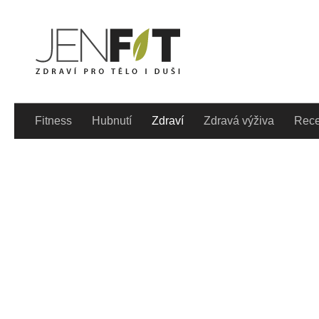
Skip to content
Denně aktualizovaný lif
Fitness
Hubnutí
Zdraví
Zdravá výživa
Rece