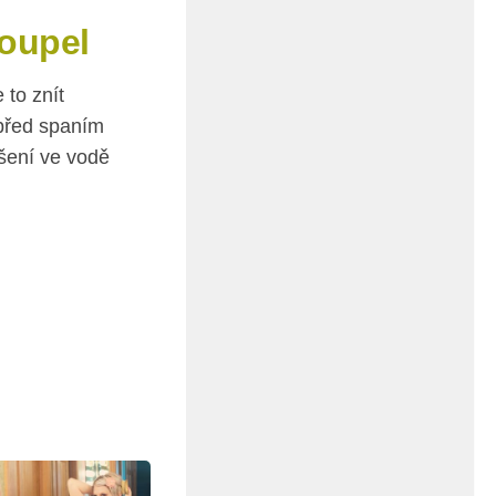
oupel
to znít
 před spaním
ošení ve vodě