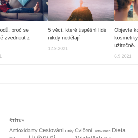
odů, proč se
5 věcí, které úspěšní lidé
Objevte k
ě zvednout z
nikdy nedělají
kosmetiky 
užitečně.
12.9.2021
1
6.9.2021
ŠTÍTKY
Dieta
Cestování
Antioxidanty
Cvičení
Citáty
Detoxikace