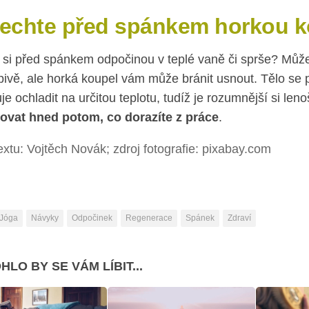
echte před spánkem horkou k
 si před spánkem odpočinou v teplé vaně či sprše? Může 
pivě, ale horká koupel vám může bránit usnout. Tělo se
je ochladit na určitou teplotu, tudíž je rozumnější si len
ovat hned potom, co dorazíte z práce
.
extu: Vojtěch Novák; zdroj fotografie: pixabay.com
Jóga
Návyky
Odpočinek
Regenerace
Spánek
Zdraví
HLO BY SE VÁM LÍBIT...