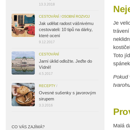
13.3.2018
Nej
CESTOVÁNÍ
/
OSOBNÍ ROZVOJ
Je veli
Jak udělat radost vášnivému
cestovateli: 10 tipů na dárky,
trávení
které ocení
neklidn
9.12.2017
kostič
CESTOVÁNÍ
Toto jí
Jarní úklid odložte. Jeďte do
spánek 
Vídně!
4.5.2017
Pokud v
tvarohu
RECEPTY
/
Ovesné sušenky s javorovým
sirupem
3.3.2016
Pro
Malá d
CO VÁS ZAJÍMÁ?