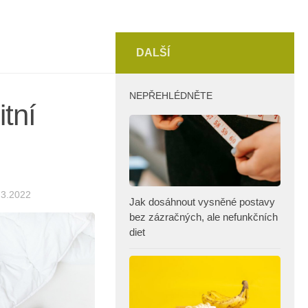
DALŠÍ
NEPŘEHLÉDNĚTE
itní
.3.2022
Jak dosáhnout vysněné postavy
bez zázračných, ale nefunkčních
diet