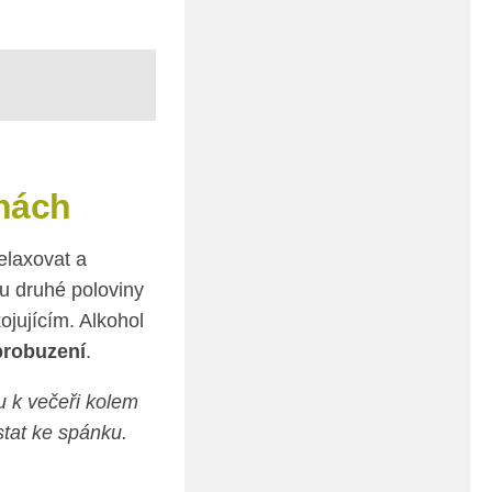
inách
elaxovat a
ku druhé poloviny
jujícím. Alkohol
 probuzení
.
u k večeři kolem
stat ke spánku.