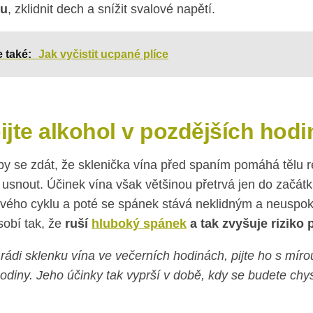
du
, zklidnit dech a snížit svalové napětí.
e také:
Jak vyčistit ucpané plíce
ijte alkohol v pozdějších hod
y se zdát, že sklenička vína před spaním pomáhá tělu r
i usnout. Účinek vína však většinou přetrvá jen do začát
vého cyklu a poté se spánek stává neklidným a neuspoko
sobí tak, že
ruší
hluboký spánek
a tak zvyšuje riziko
 rádi sklenku vína ve večerních hodinách, pijte ho s míro
odiny. Jeho účinky tak vyprší v době, kdy se budete chy