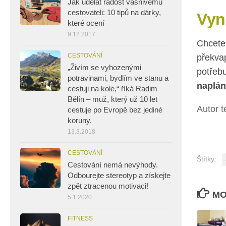
Jak udělat radost vášnivému
cestovateli: 10 tipů na dárky,
Vyn
které ocení
9.12.2017
Chcete
CESTOVÁNÍ
překva
„Živím se vyhozenými
potřebu
potravinami, bydlím ve stanu a
naplán
cestuji na kole,“ říká Radim
Bělín – muž, který už 10 let
Autor t
cestuje po Evropě bez jediné
koruny.
13.3.2018
CESTOVÁNÍ
Štítky:
Cestování nemá nevýhody.
Odbourejte stereotyp a získejte
zpět ztracenou motivaci!
MO
5.1.2020
FITNESS