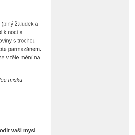
(plný žaludek a
lik nocí s
oviny s trochou
sypte parmazánem.
se v těle mění na
alou misku
dit vaši mysl