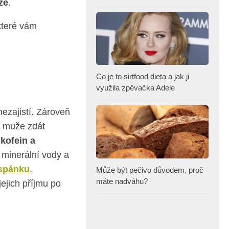
ze
.
které vám
Co je to sirtfood dieta a jak ji
využila zpěvačka Adele
nezajistí. Zároveň
se muže zdát
 kofein a
 minerální vody a
spánku
.
Může být pečivo důvodem, proč
máte nadváhu?
jejich příjmu po