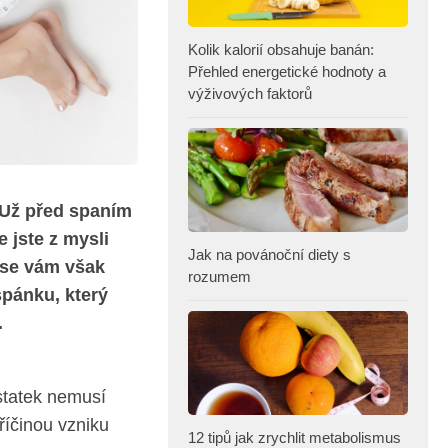
Kolik kalorií obsahuje banán:
Přehled energetické hodnoty a
výživových faktorů
 Už před spaním
 jste z mysli
Jak na povánoční diety s
d se vám však
rozumem
spánku, který
.
statek nemusí
říčinou vzniku
12 tipů jak zrychlit metabolismus