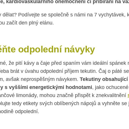
e, kardiovaskulárního onemocnění či přibírání na vá
 dělat? Podívejte se společně s námi na 7 vychytávek, 
u začít den plný elánu.
ňte odpolední návyky
mé, že pití kávy a čaje před spaním vám ideální spánek 
třeba brát v úvahu odpolední příjem tekutin. Čaj o páté 
m, avšak neprospěšným návykem.
Tekutiny obsahující
ny s vyššími energetickými hodnotami
, jako ochucené
nčové limonády, mohou značně přispět k znekvalitnění
lujte tedy etikety svých oblíbených nápojů a vyhněte se 
hodině odpolední.