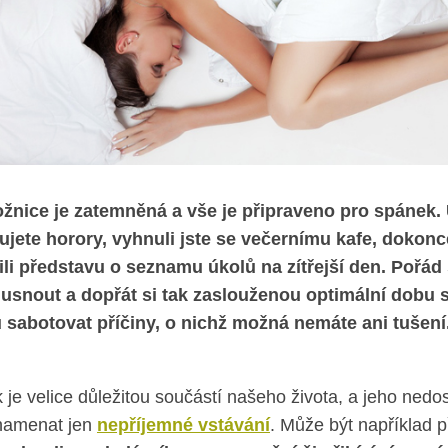
ožnice je zatemněná a vše je připraveno pro spánek.
ujete horory, vyhnuli jste se večernímu kafe, dokonce
ili představu o seznamu úkolů na zítřejší den. Pořá
 usnout a dopřát si tak zaslouženou optimální dobu 
sabotovat příčiny, o nichž možná nemáte ani tušení
je velice důležitou součástí našeho života, a jeho nedo
namenat jen
nepříjemné vstávání
. Může být například p