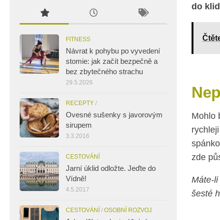
do kli
Čtět
FITNESS
Návrat k pohybu po vyvedení
stomie: jak začít bezpečně a
bez zbytečného strachu
29.5.2026
Nep
RECEPTY
/
Ovesné sušenky s javorovým
Mohlo b
sirupem
rychlej
3.3.2016
spánko
zde pů
CESTOVÁNÍ
Jarní úklid odložte. Jeďte do
Vídně!
Máte-li
4.5.2017
šesté h
CESTOVÁNÍ
/
OSOBNÍ ROZVOJ