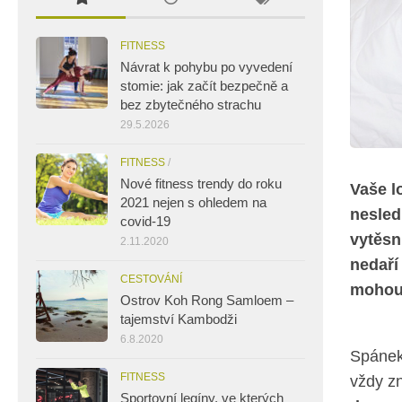
FITNESS
Návrat k pohybu po vyvedení
stomie: jak začít bezpečně a
bez zbytečného strachu
29.5.2026
FITNESS
/
Nové fitness trendy do roku
Vaše l
2021 nejen s ohledem na
nesled
covid-19
vytěsn
2.11.2020
nedaří
CESTOVÁNÍ
mohou 
Ostrov Koh Rong Samloem –
tajemství Kambodži
6.8.2020
Spánek 
FITNESS
vždy z
Sportovní legíny, ve kterých