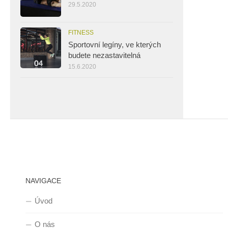
29.5.2020
FITNESS
Sportovní legíny, ve kterých
budete nezastavitelná
15.6.2020
NAVIGACE
Úvod
O nás