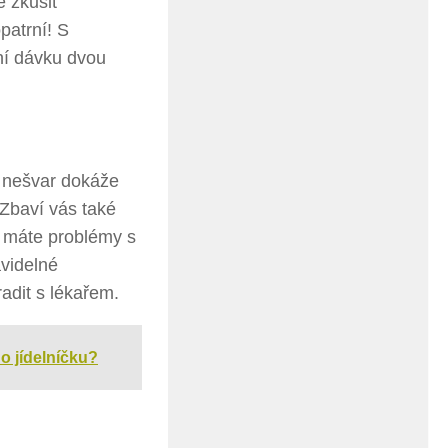
 zkusit
patrní! S
ní dávku dvou
ý nešvar dokáže
 Zbaví vás také
e máte problémy s
avidelné
adit s lékařem.
o jídelníčku?