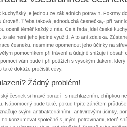
 kuchyňský je jednou ze základních potravin. Pokrmy 
u úroveň. Třeba taková jednoduchá česnečka,- při ranníc
u ocenil téměř každý z nás. Celá řada jídel české kuch
 to ale není jeho jediné využití. A to ani zdaleka. Zůstan
ace česneku, nesmíme opomenout jeho účinky na střevn
kvělým pomocníkem při trávení a údajně snižuje i obsah c
pomocí vám bude i při potížích s vysokým tlakem, který 
 také dokáže pročistit cévy.
lazení? Žádný problém!
ský česnek si hravě poradí i s nachlazením, chřipkou n
u. Nápomocný bude také, pokud trpíte zánětem průduše
yznačuje svými antibakteriálními i antivirovými účinky, porad
ho konzumovat společně s jinými potravinami, které sní