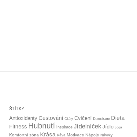
ŠTÍTKY
Dieta
Cestování
Antioxidanty
Cvičení
Citáty
Detoxikace
Hubnutí
Jídelníček
Fitness
Jídlo
Inspirace
Jóga
Krása
Komfortní zóna
Motivace
Nápoje
Káva
Návyky