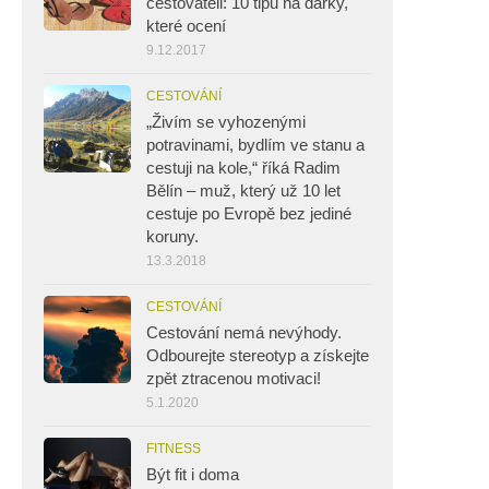
cestovateli: 10 tipů na dárky,
které ocení
9.12.2017
CESTOVÁNÍ
„Živím se vyhozenými
potravinami, bydlím ve stanu a
cestuji na kole,“ říká Radim
Bělín – muž, který už 10 let
cestuje po Evropě bez jediné
koruny.
13.3.2018
CESTOVÁNÍ
Cestování nemá nevýhody.
Odbourejte stereotyp a získejte
zpět ztracenou motivaci!
5.1.2020
FITNESS
Být fit i doma