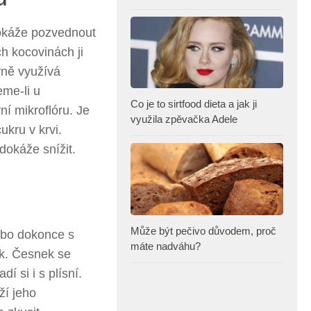
dokáže pozvednout
h kocovinách ji
yně využívá
eme-li u
Co je to sirtfood dieta a jak ji
í mikroflóru. Je
využila zpěvačka Adele
ukru v krvi.
dokáže snížit.
Může být pečivo důvodem, proč
ebo dokonce s
máte nadváhu?
k. Česnek se
í si i s plísní.
ží jeho