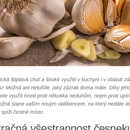
cká štiplavá chuť a široké využití v kuchyni i v oblasti zd
! Možná ani netušíte, jaký zázrak doma máte. Díky jeho
ete využít hned proti několika neduhům, nejen proti upí
ožná stane vaším novým oblíbencem, na který nedáte do
 spíži čestné místo.
račná všestrannost česnek