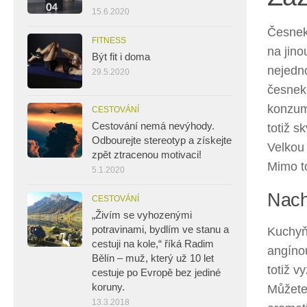
15.6.2020
Česnek
FITNESS
na jino
Být fit i doma
nejedno
29.5.2020
česnek,
konzum
CESTOVÁNÍ
Cestování nemá nevýhody.
totiž s
Odbourejte stereotyp a získejte
Velkou 
zpět ztracenou motivaci!
Mimo to
5.1.2020
Nach
CESTOVÁNÍ
„Živím se vyhozenými
potravinami, bydlím ve stanu a
Kuchyň
cestuji na kole,“ říká Radim
angíno
Bělín – muž, který už 10 let
totiž v
cestuje po Evropě bez jediné
koruny.
Můžete 
13.3.2018