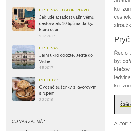
aromat
konzum
CESTOVÁNÍ
/
OSOBNÍ ROZVOJ
česnek
Jak udělat radost vášnivému
cestovateli: 10 tipů na dárky,
stroužk
které ocení
9.12.2017
Pryč
CESTOVÁNÍ
Řeč o t
Jarní úklid odložte. Jeďte do
být poř
Vídně!
4.5.2017
křečovi
ledvina
RECEPTY
/
konzum
Ovesné sušenky s javorovým
sirupem
3.3.2016
Čtět
CO VÁS ZAJÍMÁ?
Autor: