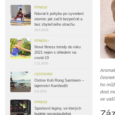
FITNESS
Návrat k pohybu po vyvedení
stomie: jak začít bezpečně a
bez zbytečného strachu
29.5.2026
FITNESS
/
Nové fitness trendy do roku
2021 nejen s ohledem na
covid-19
2.11.2020
Aromati
CESTOVÁNÍ
česneku
Ostrov Koh Rong Samloem –
ho můž
tajemství Kambodži
dost m
6.8.2020
ve vaší
FITNESS
Sportovní legíny, ve kterých
Záz
budete nezastavitelná