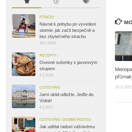
FITNESS
MO
Návrat k pohybu po vyvedení
stomie: jak začít bezpečně a
bez zbytečného strachu
29.5.2026
RECEPTY
/
Ovesné sušenky s javorovým
sirupem
Menopau
3.3.2016
příznak
25.6.202
CESTOVÁNÍ
Jarní úklid odložte. Jeďte do
Vídně!
4.5.2017
CESTOVÁNÍ
/
OSOBNÍ ROZVOJ
Jak udělat radost vášnivému