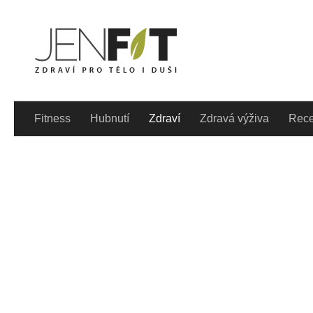
Skip to content
Denně aktualizovaný lif
Fitness
Hubnutí
Zdraví
Zdravá výživa
Rece