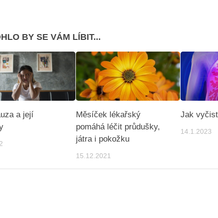
HLO BY SE VÁM LÍBIT...
za a její
Měsíček lékařský
Jak vyčist
y
pomáhá léčit průdušky,
14.1.2023
játra i pokožku
2
15.12.2021