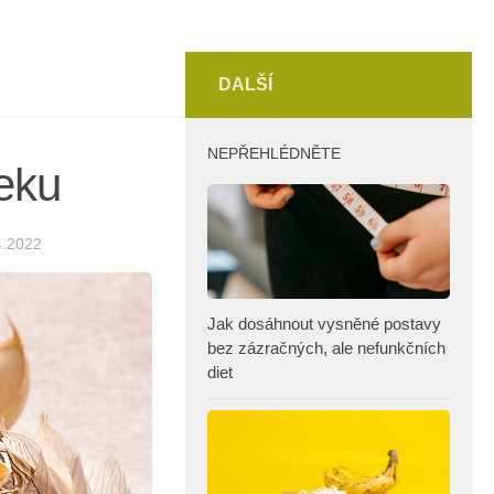
DALŠÍ
NEPŘEHLÉDNĚTE
eku
4.2022
Jak dosáhnout vysněné postavy
bez zázračných, ale nefunkčních
diet