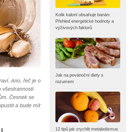
Kolik kalorií obsahuje banán:
Přehled energetické hodnoty a
výživových faktorů
Jak na povánoční diety s
raví. Ano, řeč je o
rozumem
 všestrannosti
rům. Česnek se
pustit a bude mít
u
12 tipů jak zrychlit metabolismus