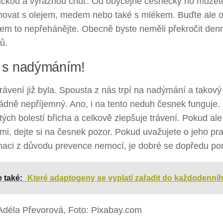
ickou a výraznou chuť. Od obyčejné česnečky ho můžete
ovat s olejem, medem nebo také s mlékem. Buďte ale o
em to nepřehánějte. Obecně byste neměli překročit den
ů.
 s nadýmáním!
rávení již byla. Spousta z nás trpí na nadýmání a takov
ádně nepříjemný. Ano, i na tento neduh česnek funguje.
tých bolestí břicha a celkově zlepšuje trávení. Pokud al
mi, dejte si na česnek pozor. Pokud uvažujete o jeho pr
aci z důvodu prevence nemocí, je dobré se dopředu por
e také:
Které adaptogeny se vyplatí zařadit do každodenníh
 Adéla Převorová, Foto: Pixabay.com