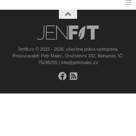
Jenfit.cz © 2015 - 2026, všechna práva vyhrazena.
Provozovatel: Petr Malec, Družstevní 332, Bohumín, IČ:
75248255 | info@petrmalec.cz