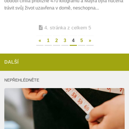
období činila přibližně 470 kilogramů a Mayra byla nucena
trávit svůj život uzavřena v domě, neschopna...
4. stránka z celkem 5
«
1
2
3
4
5
»
DALŠÍ
NEPŘEHLÉDNĚTE