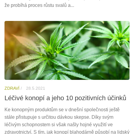
že probíhá proces růstu svalů a...
ZDRAVÍ
/
28.5.2021
Léčivé konopí a jeho 10 pozitivních účinků
Ke konopným produktům se v dnešní společnosti ještě
stále přistupuje s určitou dávkou skepse. Díky svým
léčivým schopnostem si však našly hojné využití ve
zdravotnictví. S tím, jak konopí blahodárně působí na lidský