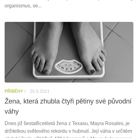
organismus, se...
PŘÍBĚHY
/
25.5.2021
Žena, která zhubla čtyři pětiny své původní
váhy
Dnes již šestatřicetiletá žena z Texasu, Mayra Rosales, je
držitelkou světového rekordu v hubnutí. Její váha v určitém