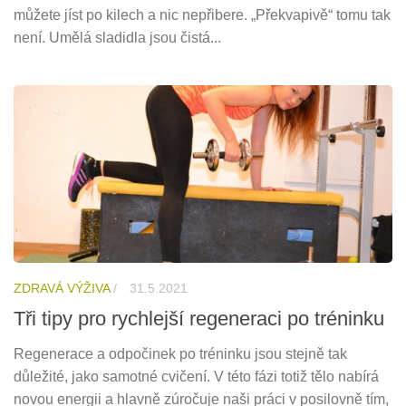
můžete jíst po kilech a nic nepřibere. „Překvapivě“ tomu tak
není. Umělá sladidla jsou čistá...
ZDRAVÁ VÝŽIVA
/
31.5.2021
Tři tipy pro rychlejší regeneraci po tréninku
Regenerace a odpočinek po tréninku jsou stejně tak
důležité, jako samotné cvičení. V této fázi totiž tělo nabírá
novou energii a hlavně zúročuje naši práci v posilovně tím,