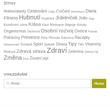
ŠTÍTKY
Dieta
Cestování
Antioxidanty
Cvičení
Citáty
Detoxikace
Hubnutí
Jídelníček
Fitness
Jídlo
Inspirace
Jóga
Krása
Komfortní zóna
Motivace
Nápoje
Káva
Návyky
Osobní rozvoj
Organismus
Ovoce
Osobnost
Pohoda
Prevence
Recepty
Potraviny
Přiroda
Péče
Rakovina
Tipy
Sport
Vitamíny
Strava
Snídaně
Spánek
Tělo
Sebepoznání
Zdraví
Zdravá strava
Zelenina
Workout
Zelený čaj
Změna
Životní styl
Život
VYHLEDÁVÁNÍ
Vyhledávání