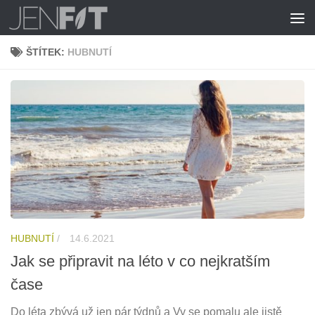
Skip to content
ŠTÍTEK:
HUBNUTÍ
HUBNUTÍ
/
14.6.2021
Jak se připravit na léto v co nejkratším
čase
Do léta zbývá už jen pár týdnů a Vy se pomalu ale jistě