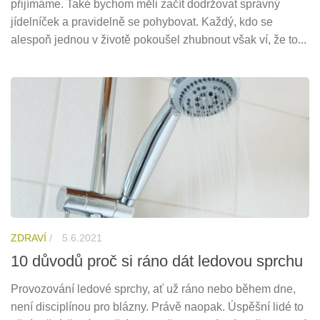
přijímáme. Také bychom měli začít dodržovat správný
jídelníček a pravidelně se pohybovat. Každý, kdo se
alespoň jednou v životě pokoušel zhubnout však ví, že to...
ZDRAVÍ
/
5.6.2021
10 důvodů proč si ráno dát ledovou sprchu
Provozování ledové sprchy, ať už ráno nebo během dne,
není disciplínou pro blázny. Právě naopak. Úspěšní lidé to