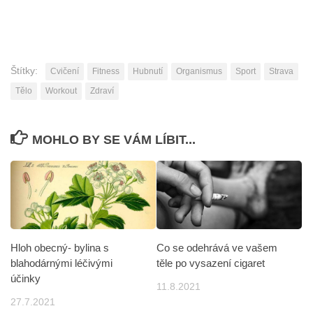
Štítky:
Cvičení
Fitness
Hubnutí
Organismus
Sport
Strava
Tělo
Workout
Zdraví
MOHLO BY SE VÁM LÍBIT...
Co se odehrává ve vašem
Hloh obecný- bylina s
těle po vysazení cigaret
blahodárnými léčivými
účinky
11.8.2021
27.7.2021