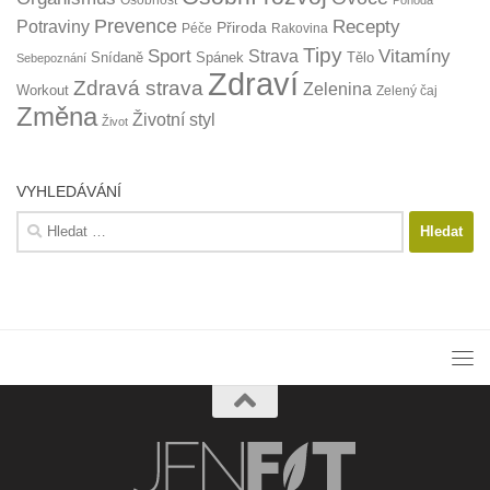
Prevence
Recepty
Potraviny
Přiroda
Péče
Rakovina
Tipy
Sport
Vitamíny
Strava
Snídaně
Spánek
Tělo
Sebepoznání
Zdraví
Zdravá strava
Zelenina
Workout
Zelený čaj
Změna
Životní styl
Život
VYHLEDÁVÁNÍ
Vyhledávání