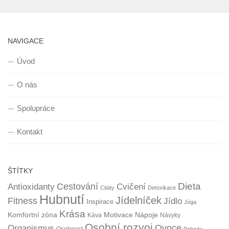
NAVIGACE
Úvod
O nás
Spolupráce
Kontakt
ŠTÍTKY
Dieta
Cestování
Antioxidanty
Cvičení
Citáty
Detoxikace
Hubnutí
Jídelníček
Fitness
Jídlo
Inspirace
Jóga
Krása
Komfortní zóna
Motivace
Nápoje
Káva
Návyky
Osobní rozvoj
Organismus
Ovoce
Osobnost
Pohoda