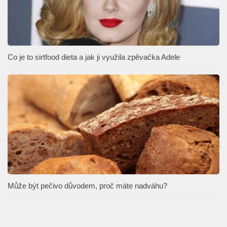
Co je to sirtfood dieta a jak ji využila zpěvačka Adele
Může být pečivo důvodem, proč máte nadváhu?