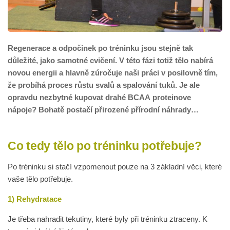
Regenerace a odpočinek po tréninku jsou stejně tak
důležité, jako samotné cvičení. V této fázi totiž tělo nabírá
novou energii a hlavně zúročuje naši práci v posilovně tím,
že probíhá proces růstu svalů a spalování tuků. Je ale
opravdu nezbytné kupovat drahé BCAA proteinove
nápoje? Bohatě postačí přirozené přírodní náhrady…
Co tedy tělo po tréninku potřebuje?
Po tréninku si stačí vzpomenout pouze na 3 základní věci, které
vaše tělo potřebuje.
1) Rehydratace
Je třeba nahradit tekutiny, které byly při tréninku ztraceny. K