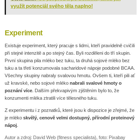
využít potenciál svého těla naplno!
Experiment
Existuje experiment, který pracuje s lidmi, kteří pravidelně cvičili
při stejné intenzitě a po stejný čas. Byli rozděleni do tří skupin.
První skupina pila mléko bez tuku, ta druhá sojové mléko bez
tuku a ta třetí konzumovala sacharidové nápoje podobné BCAA.
Všechny skupiny nabraly svalovou hmotu. Ovšem ti, kteří pili ať
už kravské, nebo sojové mléko
nabrali svalové hmoty o
poznání více
. Dalším překvapivým zjištěním bylo to, že
konzumenti mléka ztratili více tělesného tuku.
Z experimentu i z poznatků, které jsou k dispozice je zřejmé, že
je mléko
skvělý, cenově velmi dostupný, přírodní proteinový
nápoj
.
Autor a zdroj: David Web (fitness specialista), foto: Pixabay