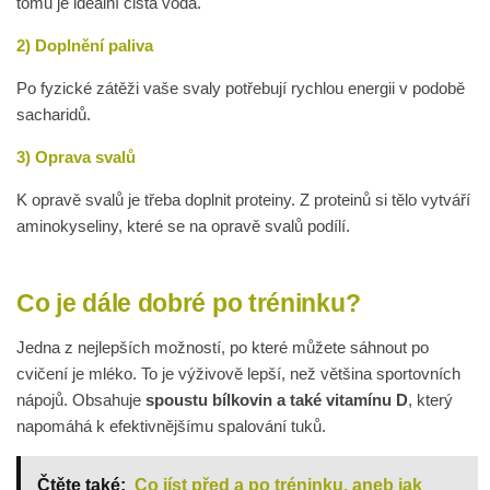
tomu je ideální čistá voda.
2) Doplnění paliva
Po fyzické zátěži vaše svaly potřebují rychlou energii v podobě
sacharidů.
3) Oprava svalů
K opravě svalů je třeba doplnit proteiny. Z proteinů si tělo vytváří
aminokyseliny, které se na opravě svalů podílí.
Co je dále dobré po tréninku?
Jedna z nejlepších možností, po které můžete sáhnout po
cvičení je mléko. To je výživově lepší, než většina sportovních
nápojů. Obsahuje
spoustu bílkovin a také vitamínu D
, který
napomáhá k efektivnějšímu spalování tuků.
Čtěte také:
Co jíst před a po tréninku, aneb jak