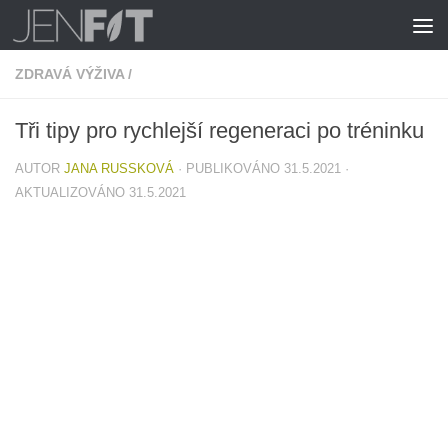
Skip to content
ZDRAVÁ VÝŽIVA
/
Tři tipy pro rychlejší regeneraci po tréninku
AUTOR
JANA RUSSKOVÁ
· PUBLIKOVÁNO
31.5.2021
·
AKTUALIZOVÁNO
31.5.2021