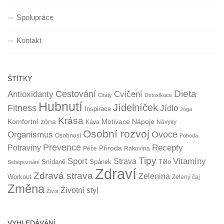
Spolupráce
Kontakt
ŠTÍTKY
Dieta
Cestování
Antioxidanty
Cvičení
Citáty
Detoxikace
Hubnutí
Jídelníček
Fitness
Jídlo
Inspirace
Jóga
Krása
Komfortní zóna
Motivace
Nápoje
Káva
Návyky
Osobní rozvoj
Organismus
Ovoce
Osobnost
Pohoda
Prevence
Recepty
Potraviny
Přiroda
Péče
Rakovina
Tipy
Sport
Vitamíny
Strava
Snídaně
Spánek
Tělo
Sebepoznání
Zdraví
Zdravá strava
Zelenina
Workout
Zelený čaj
Změna
Životní styl
Život
VYHLEDÁVÁNÍ