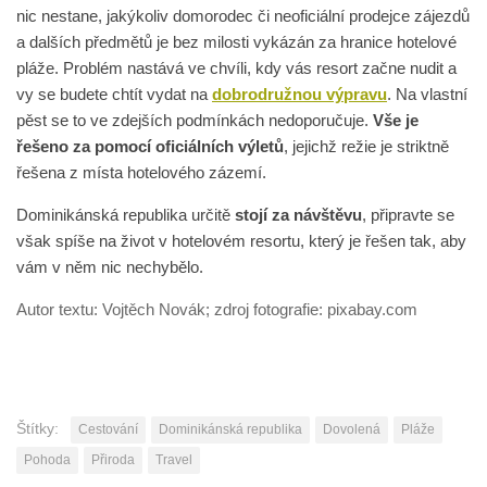
nic nestane, jakýkoliv domorodec či neoficiální prodejce zájezdů
a dalších předmětů je bez milosti vykázán za hranice hotelové
pláže. Problém nastává ve chvíli, kdy vás resort začne nudit a
vy se budete chtít vydat na
dobrodružnou výpravu
. Na vlastní
pěst se to ve zdejších podmínkách nedoporučuje.
Vše je
řešeno za pomocí oficiálních výletů
, jejichž režie je striktně
řešena z místa hotelového zázemí.
Dominikánská republika určitě
stojí za návštěvu
, připravte se
však spíše na život v hotelovém resortu, který je řešen tak, aby
vám v něm nic nechybělo.
Autor textu: Vojtěch Novák; zdroj fotografie: pixabay.com
Štítky:
Cestování
Dominikánská republika
Dovolená
Pláže
Pohoda
Přiroda
Travel