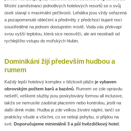
Místní zaměstnanci jednotlivých hotelových resortů se o svůj
úsek starají s maximální pečlivostí. Lehátka jsou vždy seřazená
a pozapomenuté oblečení a předměty z předchozí bujaré noci
soustředěné na jednom dostupném místě. Voda vás překvapí
svou vyšší teplotou, která sice neosvěží, ale ani neodradí od
rychlejšího vstupu do mořských hlubin.
Dominikáni žijí především hudbou a
rumem
Každý lepší hotelový komplex v blízkosti pláže
je vybaven
obrovským počtem barů a bazénů
. Rumem se zde opravdu
nešetří, veškeré služby jsou poskytovány formou all inclusive,
takže se nemusíte zaobírat placením nebo kontrolou, jestli na
další drink máte. Hudba je zde velkou životní náplní, tančí se
prakticky všude a všichni, co se nebojí pohybu, si přijdou na
své.
Doporučujeme minimálně 3 a půl hvězdičkový hotel
.