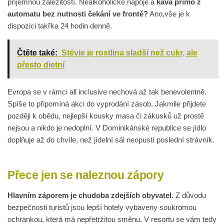
příjemnou záležitostí. Nealkoholické nápoje a
káva přímo z
automatu bez nutnosti čekání ve frontě?
Ano,vše je k
dispozici takřka 24 hodin denně.
Čtěte také:
Stévie je rostlina sladší než cukr, ale
přesto dietní
Evropa se v rámci all inclusive nechová až tak benevolentně.
Spíše to připomíná akci do vyprodání zásob. Jakmile přijdete
později k obědu, nejlepší kousky masa či zákusků už prostě
nejsou a nikdo je nedoplní. V Dominikánské republice se jídlo
doplňuje až do chvíle, než jídelní sál neopustí poslední strávník.
Přece jen se naleznou zápory
Hlavním záporem je chudoba zdejších obyvatel
. Z důvodu
bezpečnosti turistů jsou lepší hotely vybaveny soukromou
ochrankou, která má nepřetržitou směnu. V resortu se vám tedy