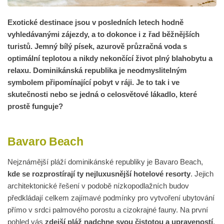
Exotické destinace jsou v posledních letech hodně
vyhledávanými zájezdy, a to dokonce i z řad běžnějších
turistů. Jemný bílý písek, azurově průzračná voda s
optimální teplotou a nikdy nekončící život plný blahobytu a
relaxu. Dominikánská republika je neodmyslitelným
symbolem připomínající pobyt v ráji. Je to tak i ve
skutečnosti nebo se jedná o celosvětové lákadlo, které
prostě funguje?
Bavaro Beach
Nejznámější pláží dominikánské republiky je Bavaro Beach,
kde se rozprostírají ty nejluxusnější hotelové resorty
. Jejich
architektonické řešení v podobě nízkopodlažních budov
předkládají celkem zajímavé podmínky pro vytvoření ubytování
přímo v srdci palmového porostu a cizokrajné fauny. Na první
pohled vás
zdejší pláž nadchne svou čistotou a upraveností
.