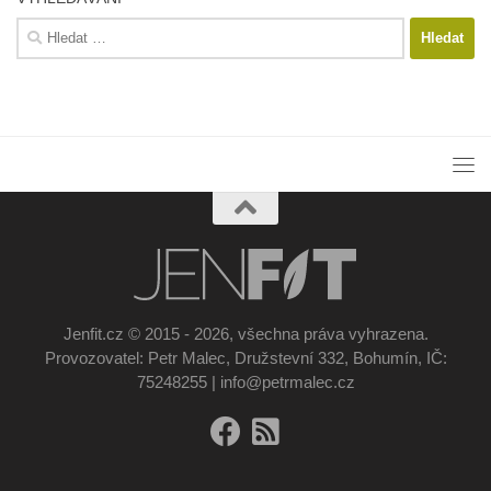
Vyhledávání
Jenfit.cz © 2015 - 2026, všechna práva vyhrazena.
Provozovatel: Petr Malec, Družstevní 332, Bohumín, IČ:
75248255 | info@petrmalec.cz