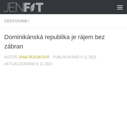
Skip to content
CESTOVÁNÍ
/
Dominikánská republika je rájem bez
zábran
AUTOR
JANA RUSSKOVÁ
· PUBLIKOVÁNO
9.11.2021
·
AKTUALIZOVÁNO
6.11.2021