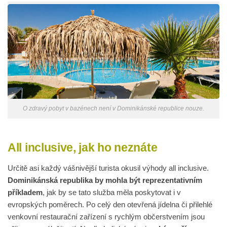
O zdravý pobyt v bazénech není v Dominikánské republice nouze.
All inclusive, jak ho neznáte
Určitě asi každý vášnivější turista okusil výhody all inclusive.
Dominikánská republika by mohla být reprezentativním
příkladem
, jak by se tato služba měla poskytovat i v
evropských poměrech. Po celý den otevřená jídelna či přilehlé
venkovní restaurační zařízení s rychlým občerstvením jsou