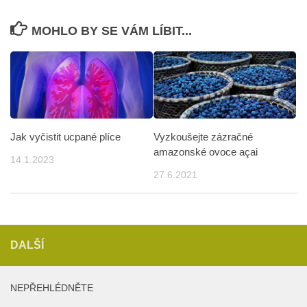
MOHLO BY SE VÁM LÍBIT...
Vyzkoušejte zázračné
Jak vyčistit ucpané plíce
amazonské ovoce açai
14.1.2023
27.6.2021
DALŠÍ
NEPŘEHLÉDNĚTE