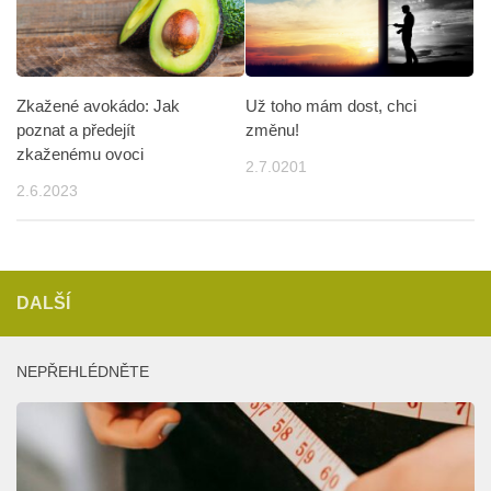
Už toho mám dost, chci
Zkažené avokádo: Jak
změnu!
poznat a předejít
zkaženému ovoci
2.7.0201
2.6.2023
DALŠÍ
NEPŘEHLÉDNĚTE