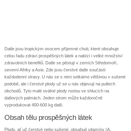
Datle jsou tropickým ovocem příjemné chuti, které obsahuje
celou řadu zdraví prospěšných látek a nabízí i velké množství
zdravotních benefitů. Datle se pěstují v zemích Středomoří,
severní Afriky a Asie. Zde jsou čerstvé datle součástí
každodenní stravy. U nás se s nimi setkáme většinou v sušené
podobě, ale i čerstvé plody už se u nás objevují na pultech
obchodů. Tyto malé oválné plody rostou ve shlucích na
datlových palmách. Jeden strom může každoročně
vyprodukovat 400-600 kg datlí.
Obsah tělu prospěšných látek
Plody, ať už čerstvé nebo sušené, obsahují vitamíny (A,