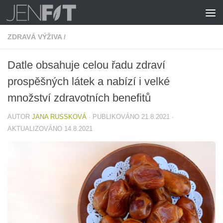
Skip to content
ZDRAVÁ VÝŽIVA
/
Datle obsahuje celou řadu zdraví
prospěšných látek a nabízí i velké
množství zdravotních benefitů
AUTOR
JANA RUSSKOVÁ
· PUBLIKOVÁNO
21.8.2021
·
AKTUALIZOVÁNO
14.8.2021