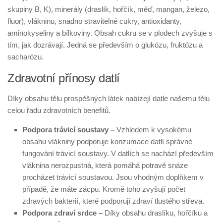
skupiny B, K), minerály (draslík, hořčík, měď, mangan, železo,
fluor), vlákninu, snadno stravitelné cukry, antioxidanty,
aminokyseliny a bílkoviny. Obsah cukru se v plodech zvyšuje s
tím, jak dozrávají. Jedná se především o glukózu, fruktózu a
sacharózu.
Zdravotní přínosy datlí
Díky obsahu tělu prospěšných látek nabízejí datle našemu tělu
celou řadu zdravotních benefitů.
Podpora trávicí soustavy –
Vzhledem k vysokému
obsahu vlákniny podporuje konzumace datlí správné
fungování trávicí soustavy. V datlích se nachází především
vláknina nerozpustná, která pomáhá potravě snáze
procházet trávicí soustavou. Jsou vhodným doplňkem v
případě, že máte zácpu. Kromě toho zvyšují počet
zdravých bakterií, které podporují zdraví tlustého střeva.
Podpora zdraví srdce –
Díky obsahu draslíku, hořčíku a