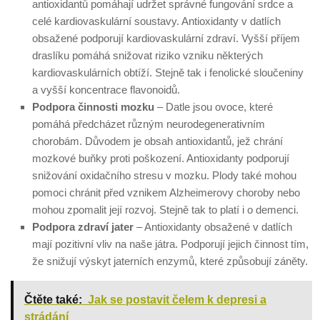
antioxidantů pomáhají udržet správné fungování srdce a
celé kardiovaskulární soustavy. Antioxidanty v datlích
obsažené podporují kardiovaskulární zdraví. Vyšší příjem
draslíku pomáhá snižovat riziko vzniku některých
kardiovaskulárních obtíží. Stejně tak i fenolické sloučeniny
a vyšší koncentrace flavonoidů.
Podpora činnosti mozku
– Datle jsou ovoce, které
pomáhá předcházet různým neurodegenerativním
chorobám. Důvodem je obsah antioxidantů, jež chrání
mozkové buňky proti poškození. Antioxidanty podporují
snižování oxidačního stresu v mozku. Plody také mohou
pomoci chránit před vznikem Alzheimerovy choroby nebo
mohou zpomalit její rozvoj. Stejně tak to platí i o demenci.
Podpora zdraví jater
– Antioxidanty obsažené v datlích
mají pozitivní vliv na naše játra. Podporují jejich činnost tím,
že snižují výskyt jaterních enzymů, které způsobují záněty.
Čtěte také:
Jak se postavit čelem k depresi a
strádání