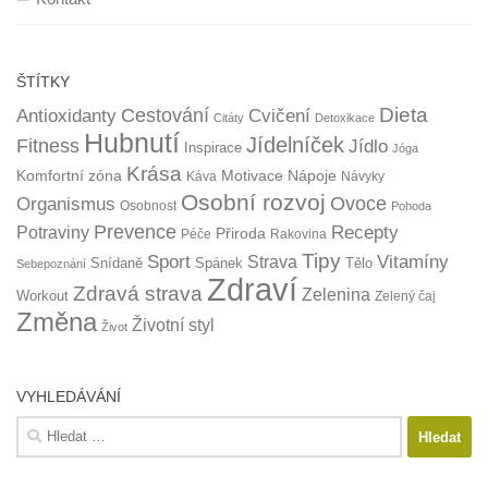
ŠTÍTKY
Dieta
Cestování
Antioxidanty
Cvičení
Citáty
Detoxikace
Hubnutí
Jídelníček
Fitness
Jídlo
Inspirace
Jóga
Krása
Komfortní zóna
Motivace
Nápoje
Káva
Návyky
Osobní rozvoj
Organismus
Ovoce
Osobnost
Pohoda
Prevence
Recepty
Potraviny
Přiroda
Péče
Rakovina
Tipy
Sport
Vitamíny
Strava
Snídaně
Spánek
Tělo
Sebepoznání
Zdraví
Zdravá strava
Zelenina
Workout
Zelený čaj
Změna
Životní styl
Život
VYHLEDÁVÁNÍ
Vyhledávání