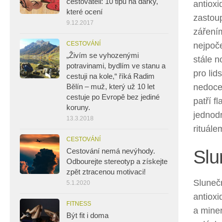
cestovateli: 10 tipů na dárky,
antioxi
které ocení
zastou
9.12.2017
zářením
CESTOVÁNÍ
nejpoče
„Živím se vyhozenými
stále n
potravinami, bydlím ve stanu a
pro lid
cestuji na kole,“ říká Radim
nedocen
Bělín – muž, který už 10 let
cestuje po Evropě bez jediné
patří f
koruny.
jednod
13.3.2018
rituál
CESTOVÁNÍ
Slu
Cestování nemá nevýhody.
Odbourejte stereotyp a získejte
zpět ztracenou motivaci!
Sluneč
5.1.2020
antioxi
FITNESS
a miner
Být fit i doma