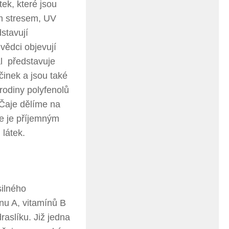
ek, které jsou
ím stresem, UV
stavují
vědci objevují
ál představuje
činek a jsou také
rodiny polyfenolů
. Čaje dělíme na
e je příjemným
látek.
ilného
ínu A, vitamínů B
aslíku. Již jedna