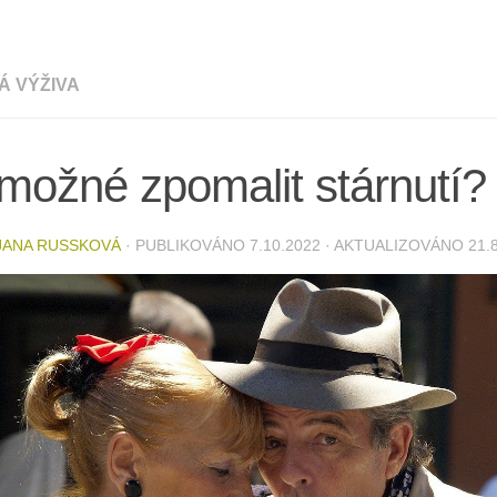
Á VÝŽIVA
možné zpomalit stárnutí?
JANA RUSSKOVÁ
· PUBLIKOVÁNO
7.10.2022
· AKTUALIZOVÁNO
21.