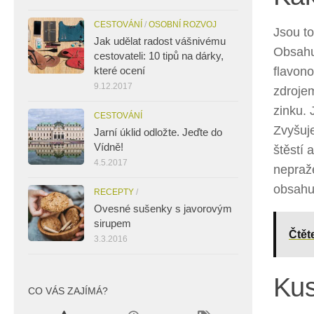
CESTOVÁNÍ
/
OSOBNÍ ROZVOJ
Jsou to
Jak udělat radost vášnivému
Obsahuj
cestovateli: 10 tipů na dárky,
flavon
které ocení
9.12.2017
zdrojem
zinku. 
CESTOVÁNÍ
Zvyšuje
Jarní úklid odložte. Jeďte do
Vídně!
štěstí
4.5.2017
nepraže
obsahu
RECEPTY
/
Ovesné sušenky s javorovým
sirupem
Čtět
3.3.2016
Kus
CO VÁS ZAJÍMÁ?