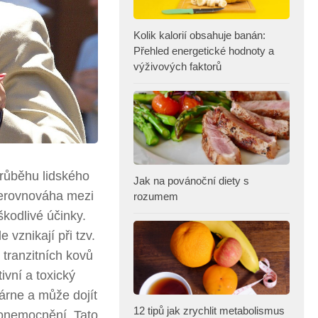
Kolik kalorií obsahuje banán:
Přehled energetické hodnoty a
výživových faktorů
průběhu lidského
Jak na povánoční diety s
nerovnováha mezi
rozumem
škodlivé účinky.
 vznikají při tzv.
 tranzitních kovů
ivní a toxický
tárne a může dojít
12 tipů jak zrychlit metabolismus
 onemocnění. Tato