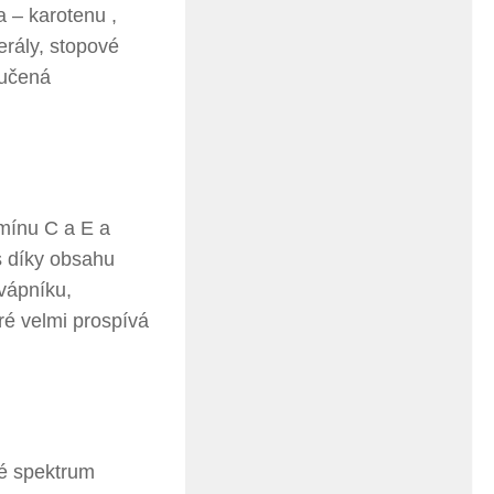
a – karotenu ,
erály, stopové
ručená
mínu C a E a
s díky obsahu
 vápníku,
ré velmi prospívá
ké spektrum