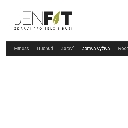
Skip to content
Denně aktualizovaný lif
Fitness
Hubnutí
Zdraví
Zdravá výživa
Rece