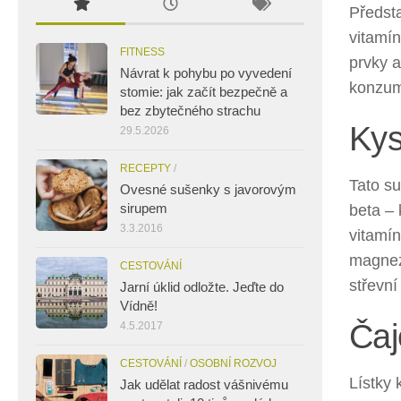
Předsta
vitamín
FITNESS
prvky 
Návrat k pohybu po vyvedení
konzum
stomie: jak začít bezpečně a
bez zbytečného strachu
Kys
29.5.2026
RECEPTY
/
Tato s
Ovesné sušenky s javorovým
sirupem
beta – 
3.3.2016
vitamín
magnez
CESTOVÁNÍ
střevní
Jarní úklid odložte. Jeďte do
Vídně!
Čaj
4.5.2017
CESTOVÁNÍ
/
OSOBNÍ ROZVOJ
Lístky 
Jak udělat radost vášnivému