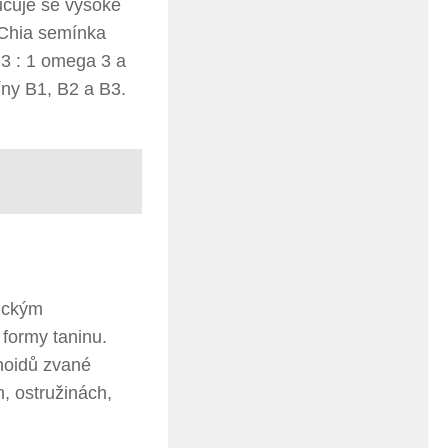
učuje se vysoké
Chia semínka
3 : 1 omega 3 a
íny B1, B2 a B3.
lickým
 formy taninu.
noidů zvané
, ostružinách,