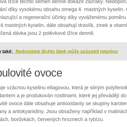
ová lžíce těchto semen denně dokáže zázraky. Nedopor
ání díky vysokému obsahu omega 6 mastných kyselin. 
mlazující a regenerační účinky díky vyváženému poměru 
 mastných kyselin, dále obsahují draslík, zinek a vitam
čená dávka jsou 2 polévkové lžíce denně.
e také:
Nedostatek těchto látek může způsobit migrénu
ulovité ovoce
e vzácnou kyselinu ellagovou, která je silným polyfeno
dantem a je produkován rostlinami, které jej převádějí do
vité ovoce dále obsahuje antioxidanty se skupiny karote
ny a antokyanidiny. Jsou obsaženy například v malinách
kách, borůvkách, červených hroznech a rybízu.