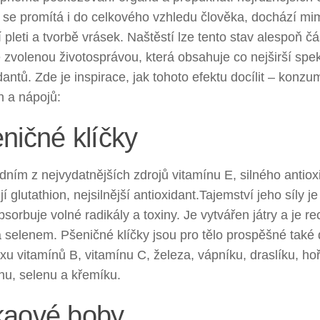
 se promítá i do celkového vzhledu člověka, dochází mim
í pleti a tvorbě vrásek. Naštěstí lze tento stav alespoň čá
zvolenou životosprávou, která obsahuje co nejširší spe
dantů. Zde je inspirace, jak tohoto efektu docílit – konzu
n a nápojů:
ničné klíčky
dním z nejvydatnějších zdrojů vitamínu E, silného antiox
í glutathion, nejsilnější antioxidant.Tajemství jeho síly je
bsorbuje volné radikály a toxiny. Je vytvářen játry a je r
 selenem. Pšeničné klíčky jsou pro tělo prospěšné také
u vitamínů B, vitamínu C, železa, vápníku, draslíku, hoř
u, selenu a křemíku.
aové boby