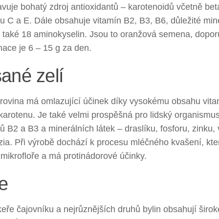
vuje bohatý zdroj antioxidantů – karotenoidů včetně bet
u C a E. Dále obsahuje vitamín B2, B3, B6, důležité min
a také 18 aminokyselin. Jsou to oranžová semena, dopo
ace je 6 – 15 g za den.
ané zelí
urovina má omlazující účinek díky vysokému obsahu vita
karotenu. Je také velmi prospěšná pro lidský organismu
ů B2 a B3 a minerálních látek – draslíku, fosforu, zinku,
ia. Při výrobě dochází k procesu mléčného kvašení, kte
 mikrofloře a má protinádorové účinky.
e
keře čajovníku a nejrůznějších druhů bylin obsahují širo