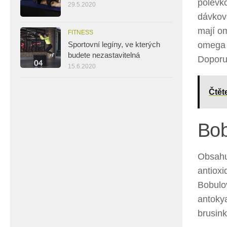
polévk
29.5.2020
dávkov
mají o
FITNESS
omega 6
Sportovní legíny, ve kterých
budete nezastavitelná
Doporu
15.6.2020
Čtět
Bob
Obsahuj
antioxi
Bobulo
antokya
brusin