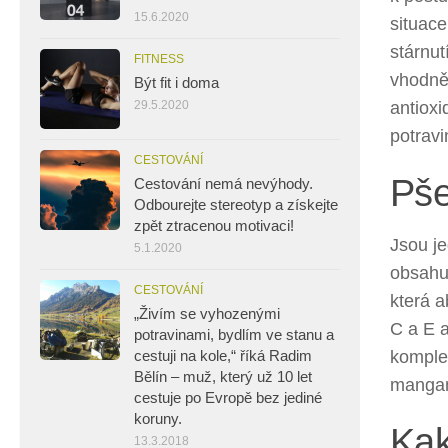
15.6.2020
situace
stárnut
FITNESS
vhodně 
Být fit i doma
antioxi
29.5.2020
potravi
CESTOVÁNÍ
Pše
Cestování nemá nevýhody.
Odbourejte stereotyp a získejte
zpět ztracenou motivaci!
Jsou je
5.1.2020
obsahuj
CESTOVÁNÍ
která a
„Živím se vyhozenými
C a E a
potravinami, bydlím ve stanu a
komplex
cestuji na kole,“ říká Radim
Bělín – muž, který už 10 let
mangan
cestuje po Evropě bez jediné
koruny.
Kak
13.3.2018