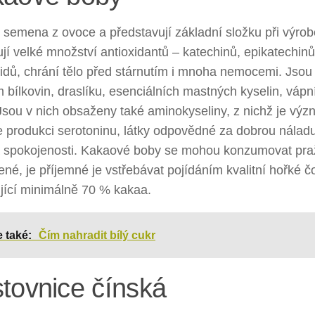
 semena z ovoce a představují základní složku při výrob
í velké množství antioxidantů – katechinů, epikatechinů
oidů, chrání tělo před stárnutím i mnoha nemocemi. Jso
 bílkovin, draslíku, esenciálních mastných kyselin, váp
Jsou v nich obsaženy také aminokyseliny, z nichž je výz
 produkci serotoninu, látky odpovědné za dobrou náladu 
 a spokojenosti. Kakaové boby se mohou konzumovat pr
né, je příjemné je vstřebávat pojídáním kvalitní hořké č
jící minimálně 70 % kakaa.
e také:
Čím nahradit bílý cukr
tovnice čínská