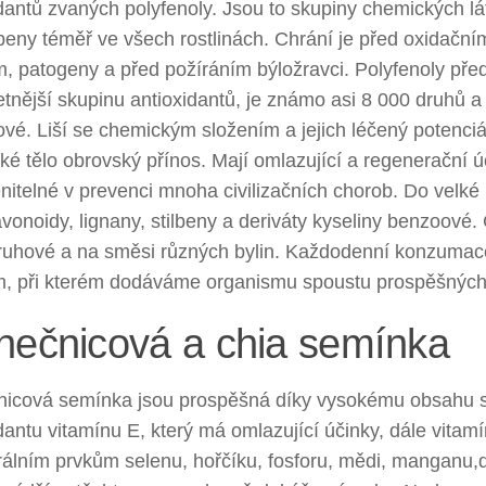
dantů zvaných polyfenoly. Jsou to skupiny chemických lát
peny téměř ve všech rostlinách. Chrání je před oxidačn
, patogeny a před požíráním býložravci. Polyfenoly před
tnější skupinu antioxidantů, je známo asi 8 000 druhů a 
ové. Liší se chemickým složením a jejich léčený potenci
ské tělo obrovský přínos. Mají omlazující a regenerační ú
itelné v prevenci mnoha civilizačních chorob. Do velké 
lavonoidy, lignany, stilbeny a deriváty kyseliny benzoové
ruhové a na směsi různých bylin. Každodenní konzumac
em, při kterém dodáváme organismu spoustu prospěšných 
nečnicová a chia semínka
nicová semínka jsou prospěšná díky vysokému obsahu s
dantu vitamínu E, který má omlazující účinky, dále vitam
álním prvkům selenu, hořčíku, fosforu, mědi, manganu,dr