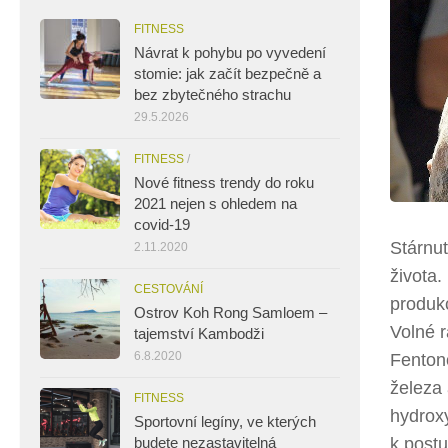
FITNESS
Návrat k pohybu po vyvedení
stomie: jak začít bezpečně a
bez zbytečného strachu
29.5.2026
FITNESS
/
Nové fitness trendy do roku
2021 nejen s ohledem na
covid-19
Stárnut
2.11.2020
života.
CESTOVÁNÍ
produkc
Ostrov Koh Rong Samloem –
Volné r
tajemství Kambodži
6.8.2020
Fentono
železa 
FITNESS
hydroxy
Sportovní legíny, ve kterých
k post
budete nezastavitelná