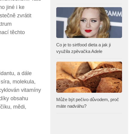
o jiné i ke
stečně zvrátit
ktrum
mací těchto
Co je to sirtfood dieta a jak ji
využila zpěvačka Adele
idantu, a dále
 síra, molekula,
ecyklován vitamíny
 díky obsahu
Může být pečivo důvodem, proč
máte nadváhu?
číku, mědi,