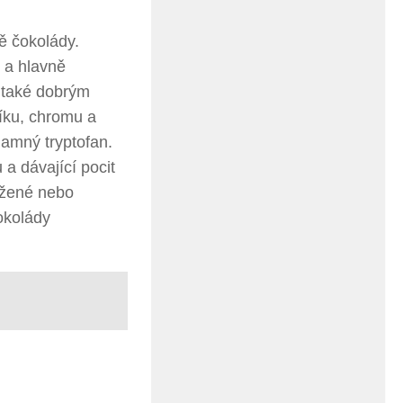
ě čokolády.
 a hlavně
u také dobrým
níku, chromu a
namný tryptofan.
a dávající pocit
ažené nebo
okolády