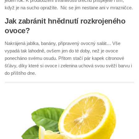
jeden rok. K prodloužení trvanlivosti ořechů přispějete i tím,
když je na sucho opražíte. Nic se jim nestane ani v mrazničce.
Jak zabránit hnědnutí rozkrojeného
ovoce?
Nakrájená jablka, banány, připravený ovocný salát… Vše
vypadá tak lahodně, ovšem jen do té doby, než je ovoce
ponecháno svému osudu. Přitom stačí pár kapek citronové
šťávy, díky které si ovoce i zelenina uchová svou svěží barvu i
do příštího dne.