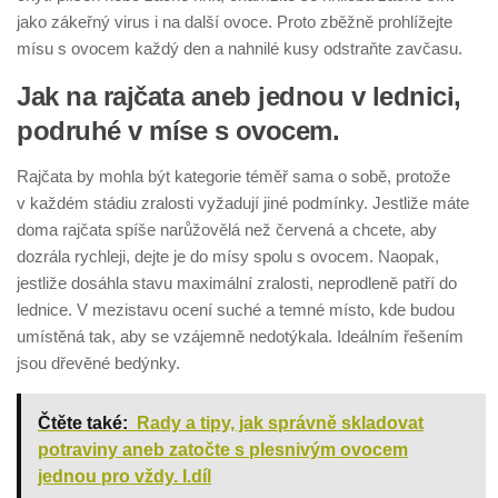
jako zákeřný virus i na další ovoce. Proto zběžně prohlížejte
mísu s ovocem každý den a nahnilé kusy odstraňte zavčasu.
Jak na rajčata aneb jednou v lednici,
podruhé v míse s ovocem.
Rajčata by mohla být kategorie téměř sama o sobě, protože
v každém stádiu zralosti vyžadují jiné podmínky. Jestliže máte
doma rajčata spíše narůžovělá než červená a chcete, aby
dozrála rychleji, dejte je do mísy spolu s ovocem. Naopak,
jestliže dosáhla stavu maximální zralosti, neprodleně patří do
lednice. V mezistavu ocení suché a temné místo, kde budou
umístěná tak, aby se vzájemně nedotýkala. Ideálním řešením
jsou dřevěné bedýnky.
Čtěte také:
Rady a tipy, jak správně skladovat
potraviny aneb zatočte s plesnivým ovocem
jednou pro vždy. I.díl