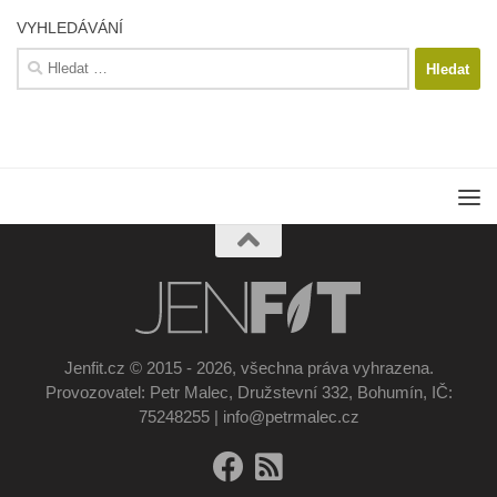
VYHLEDÁVÁNÍ
Vyhledávání
Jenfit.cz © 2015 - 2026, všechna práva vyhrazena.
Provozovatel: Petr Malec, Družstevní 332, Bohumín, IČ:
75248255 | info@petrmalec.cz