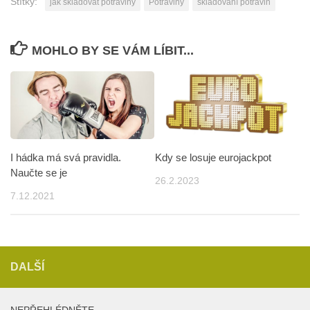
Štítky:
jak skladovat potraviny
Potraviny
skladování potravin
MOHLO BY SE VÁM LÍBIT...
I hádka má svá pravidla.
Kdy se losuje eurojackpot
Naučte se je
26.2.2023
7.12.2021
DALŠÍ
NEPŘEHLÉDNĚTE