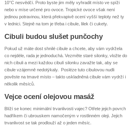
10°C nesvědčí. Proto byste jim měly vyhradit místo ve spíži
nebo v míse určené pro ovoce. Tropické ovoce však není
jedinou potravinou, která překvapivě ocení vyšší teploty než ty
v lednici. Stejně na tom je třeba i cibule, lilek či cukety.
Cibuli budou slušet punčochy
Pokud už máte dost shnilé cibule a chcete, aby vám vydržela
co nejdéle, rada je jednoduchá. Vezměte staré silonky, vložte do
nich cibuli a mezi každou cibulí silonku zavažte tak, aby se
cibule vzájemně nedotýkaly. Posléze tuto cibulovou nudli
pověste na tmavé místo – takto uskladněná cibule vám vydrží i
několik měsíců.
Vejce ocení olejovou masáž
Blíží se konec minimální trvanlivosti vajec? Otřete jejich povrch
hadříkem či ubrouskem namočeným v rostlinném oleji. Jejich
trvanlivost se tak prodlouží až o jeden měsíc.