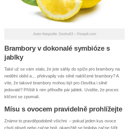
Autor fotografie: Dashu83 – Freepik.com
Brambory v dokonalé symbióze s
jablky
Také už se vám stalo, že jste sáhly do spíže pro brambory na
nedělní oběd a… překvapily vás silně naklíčené brambory? A
víte, že takové brambory mohou být pro člověka i silně
jedovaté? Příště k nim přihoďte pár jablek. Uvidíte, že proces
klíčení se zpomalí.
Mísu s ovocem pravidelně prohlížejte
Známe to pravděpodobně všichni – pokud jeden kus ovoce
chytí plíseň nebo začne hnít, okamžitě se hniloba začne šířit