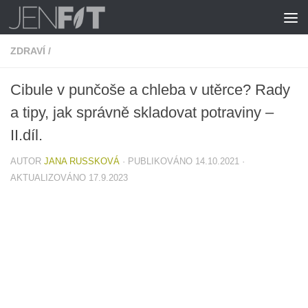
Skip to content
ZDRAVÍ
/
Cibule v punčoše a chleba v utěrce? Rady
a tipy, jak správně skladovat potraviny –
II.díl.
AUTOR
JANA RUSSKOVÁ
· PUBLIKOVÁNO
14.10.2021
·
AKTUALIZOVÁNO
17.9.2023