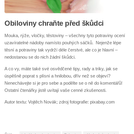
Obiloviny chraňte před škůdci
Mouka, rýže, vločky, těstoviny – všechny tyto potraviny ocení
uzavíratelné nádoby namísto pouhých sáčků. Nejenže lépe
těsní a potraviny tak vydrží déle čerstvé, ale co je hlavní –
nedostanou se do nich žádní škůdci.
A co vy, máte také své osvědčené tipy, rady a triky, jak se
úspěšně poprat s plísní a hnilobou, dřív než se objeví?
Nenechávejte si je pro sebe a podělte se o ně do komentářů!
Ostatní čtenářky jistě uvítají vaše cenné zkušenosti.
Autor textu: Vojtěch Novák; zdroj fotografie: pixabay.com