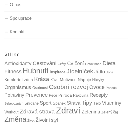
O nás
Spolupráce
Kontakt
ŠTÍTKY
Dieta
Cestování
Antioxidanty
Cvičení
Citáty
Detoxikace
Hubnutí
Jídelníček
Fitness
Jídlo
Inspirace
Jóga
Krása
Komfortní zóna
Motivace
Nápoje
Káva
Návyky
Osobní rozvoj
Organismus
Ovoce
Osobnost
Pohoda
Prevence
Recepty
Potraviny
Přiroda
Péče
Rakovina
Tipy
Sport
Vitamíny
Strava
Snídaně
Spánek
Tělo
Sebepoznání
Zdraví
Zdravá strava
Zelenina
Workout
Zelený čaj
Změna
Životní styl
Život