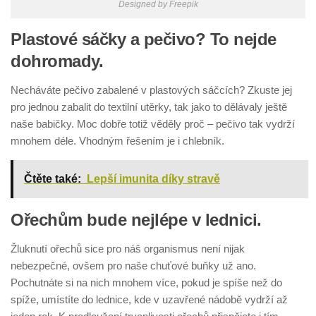
Designed by Freepik
Plastové sáčky a pečivo? To nejde
dohromady.
Necháváte pečivo zabalené v plastových sáčcích? Zkuste jej
pro jednou zabalit do textilní utěrky, tak jako to dělávaly ještě
naše babičky. Moc dobře totiž věděly proč – pečivo tak vydrží
mnohem déle. Vhodným řešením je i chlebník.
Čtěte také:
Lepší imunita díky stravě
Ořechům bude nejlépe v lednici.
Žluknutí ořechů sice pro náš organismus není nijak
nebezpečné, ovšem pro naše chuťové buňky už ano.
Pochutnáte si na nich mnohem více, pokud je spíše než do
spíže, umístíte do lednice, kde v uzavřené nádobě vydrží až