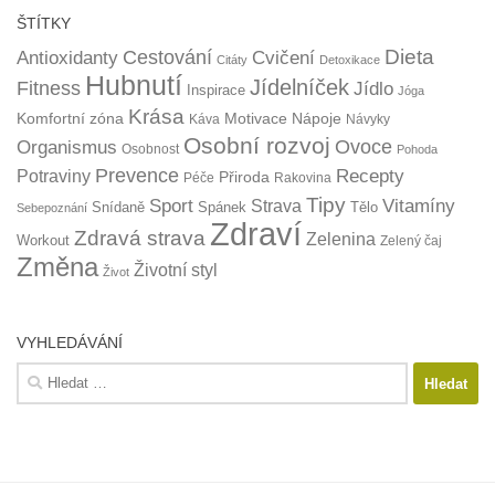
ŠTÍTKY
Dieta
Cestování
Antioxidanty
Cvičení
Citáty
Detoxikace
Hubnutí
Jídelníček
Fitness
Jídlo
Inspirace
Jóga
Krása
Komfortní zóna
Motivace
Nápoje
Káva
Návyky
Osobní rozvoj
Organismus
Ovoce
Osobnost
Pohoda
Prevence
Recepty
Potraviny
Přiroda
Péče
Rakovina
Tipy
Sport
Vitamíny
Strava
Snídaně
Spánek
Tělo
Sebepoznání
Zdraví
Zdravá strava
Zelenina
Workout
Zelený čaj
Změna
Životní styl
Život
VYHLEDÁVÁNÍ
Vyhledávání