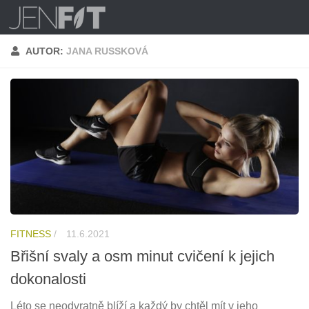
Skip to content
AUTOR:
JANA RUSSKOVÁ
FITNESS
/
11.6.2021
Břišní svaly a osm minut cvičení k jejich
dokonalosti
Léto se neodvratně blíží a každý by chtěl mít v jeho