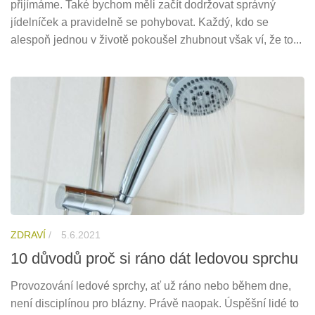
přijímáme. Také bychom měli začít dodržovat správný
jídelníček a pravidelně se pohybovat. Každý, kdo se
alespoň jednou v životě pokoušel zhubnout však ví, že to...
ZDRAVÍ
/
5.6.2021
10 důvodů proč si ráno dát ledovou sprchu
Provozování ledové sprchy, ať už ráno nebo během dne,
není disciplínou pro blázny. Právě naopak. Úspěšní lidé to