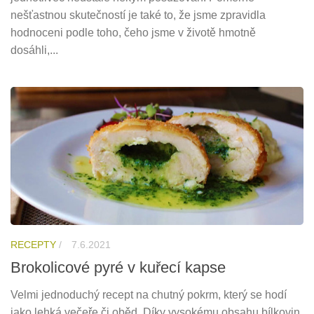
nešťastnou skutečností je také to, že jsme zpravidla
hodnoceni podle toho, čeho jsme v životě hmotně
dosáhli,...
RECEPTY
/
7.6.2021
Brokolicové pyré v kuřecí kapse
Velmi jednoduchý recept na chutný pokrm, který se hodí
jako lehká večeře či oběd. Díky vysokému obsahu bílkovin