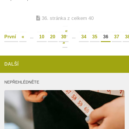
36. stránka z celkem 40
«
První
«
...
10
20
30
...
34
35
36
37
3
»
DALŠÍ
NEPŘEHLÉDNĚTE