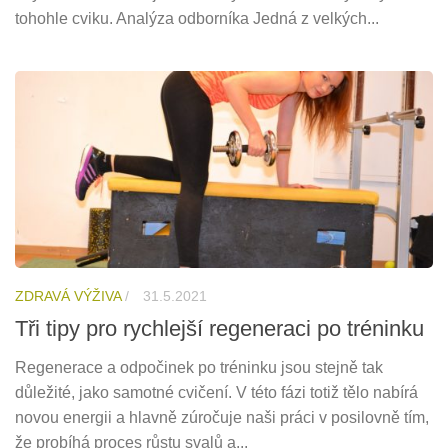
tohohle cviku. Analýza odborníka Jedná z velkých...
ZDRAVÁ VÝŽIVA
/
31.5.2021
Tři tipy pro rychlejší regeneraci po tréninku
Regenerace a odpočinek po tréninku jsou stejně tak
důležité, jako samotné cvičení. V této fázi totiž tělo nabírá
novou energii a hlavně zúročuje naši práci v posilovně tím,
že probíhá proces růstu svalů a...