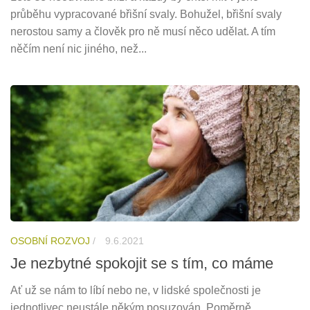
průběhu vypracované břišní svaly. Bohužel, břišní svaly
nerostou samy a člověk pro ně musí něco udělat. A tím
něčím není nic jiného, než...
OSOBNÍ ROZVOJ
/
9.6.2021
Je nezbytné spokojit se s tím, co máme
Ať už se nám to líbí nebo ne, v lidské společnosti je
jednotlivec neustále někým posuzován. Poměrně