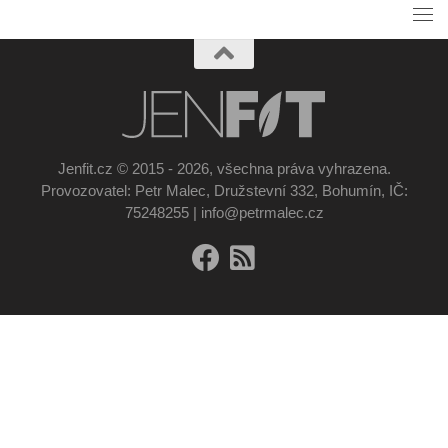
Jenfit.cz © 2015 - 2026, všechna práva vyhrazena.
Provozovatel: Petr Malec, Družstevní 332, Bohumín, IČ:
75248255 | info@petrmalec.cz