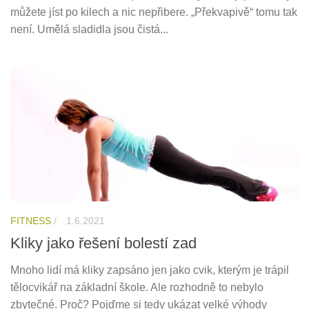
můžete jíst po kilech a nic nepřibere. „Překvapivě“ tomu tak
není. Umělá sladidla jsou čistá...
FITNESS
/
1.6.2021
Kliky jako řešení bolestí zad
Mnoho lidí má kliky zapsáno jen jako cvik, kterým je trápil
tělocvikář na základní škole. Ale rozhodně to nebylo
zbytečné. Proč? Pojďme si tedy ukázat velké výhody