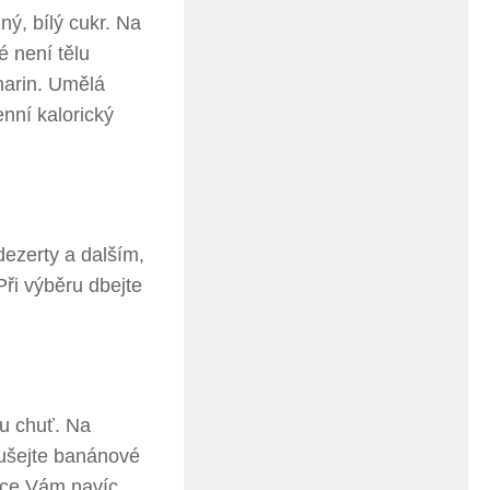
ný, bílý cukr. Na
é není tělu
harin. Umělá
enní kalorický
dezerty a dalším,
ři výběru dbejte
ou chuť. Na
oušejte banánové
oce Vám navíc