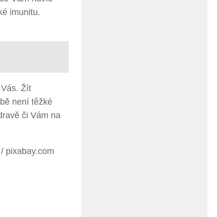
ké imunitu.
Vás. Žít
obě není těžké
zdravě či Vám na
 / pixabay.com