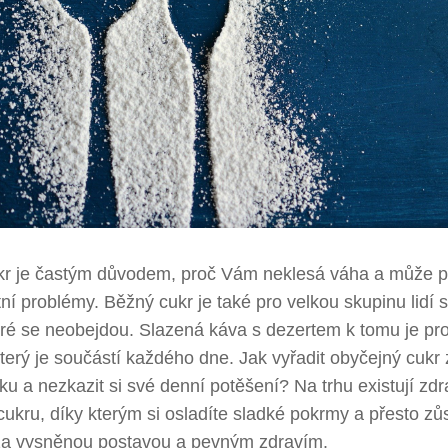
ukr je častým důvodem, proč Vám neklesá váha a může př
ní problémy. Běžný cukr je také pro velkou skupinu lidí 
ré se neobejdou. Slazená káva s dezertem k tomu je pro
 který je součástí každého dne. Jak vyřadit obyčejný cukr
čku a nezkazit si své denní potěšení? Na trhu existují zd
cukru, díky kterým si osladíte sladké pokrmy a přesto zů
za vysněnou postavou a pevným zdravím.