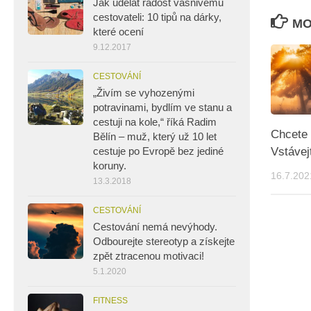
Jak udělat radost vášnivému
cestovateli: 10 tipů na dárky,
MO
které ocení
9.12.2017
CESTOVÁNÍ
„Živím se vyhozenými
potravinami, bydlím ve stanu a
cestuji na kole,“ říká Radim
Chcete 
Bělín – muž, který už 10 let
Vstávej
cestuje po Evropě bez jediné
koruny.
16.7.202
13.3.2018
CESTOVÁNÍ
Cestování nemá nevýhody.
Odbourejte stereotyp a získejte
zpět ztracenou motivaci!
5.1.2020
FITNESS