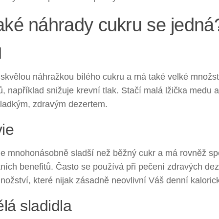
aké náhrady cukru se jedná
d
 skvělou náhražkou bílého cukru a má také velké množst
ů, například snižuje krevní tlak. Stačí malá lžička medu
sladkým, zdravým dezertem.
ie
 je mnohonásobně sladší než běžný cukr a má rovněž sp
ních benefitů. Často se používá při pečení zdravých dez
ožství, které nijak zásadně neovlivní Váš denní kalorick
lá sladidla