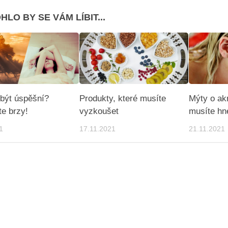
HLO BY SE VÁM LÍBIT...
být úspěšní?
Produkty, které musíte
Mýty o ak
te brzy!
vyzkoušet
musíte hn
1
17.11.2021
21.11.2021