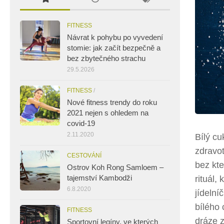
FITNESS
Návrat k pohybu po vyvedení
stomie: jak začít bezpečně a
bez zbytečného strachu
29.5.2026
FITNESS
/
Nové fitness trendy do roku
2021 nejen s ohledem na
covid-19
2.11.2020
Bílý c
zdravot
CESTOVÁNÍ
bez kte
Ostrov Koh Rong Samloem –
tajemství Kambodži
rituál,
6.8.2020
jídelní
bílého 
FITNESS
dráze 
Sportovní legíny, ve kterých