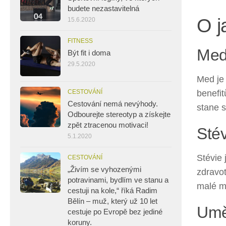
budete nezastavitelná
O j
15.6.2020
FITNESS
Me
Být fit i doma
29.5.2020
Med je
CESTOVÁNÍ
benefit
Cestování nemá nevýhody.
stane 
Odbourejte stereotyp a získejte
zpět ztracenou motivaci!
Stév
5.1.2020
Stévie
CESTOVÁNÍ
„Živím se vyhozenými
zdravot
potravinami, bydlím ve stanu a
malé mn
cestuji na kole,“ říká Radim
Bělín – muž, který už 10 let
Umě
cestuje po Evropě bez jediné
koruny.