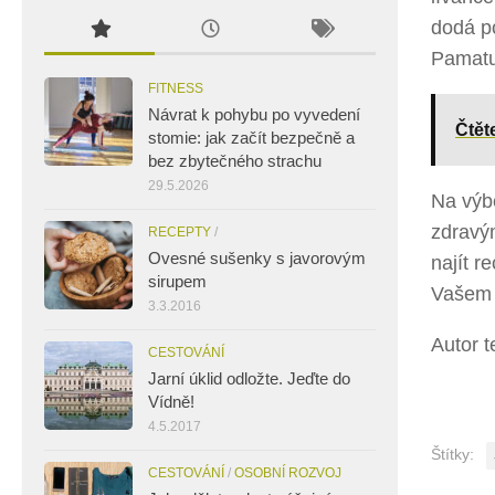
dodá po
Pamatuj
FITNESS
Návrat k pohybu po vyvedení
Čtět
stomie: jak začít bezpečně a
bez zbytečného strachu
29.5.2026
Na výbě
zdravým
RECEPTY
/
Ovesné sušenky s javorovým
najít r
sirupem
Vašem 
3.3.2016
Autor t
CESTOVÁNÍ
Jarní úklid odložte. Jeďte do
Vídně!
4.5.2017
Štítky:
CESTOVÁNÍ
/
OSOBNÍ ROZVOJ