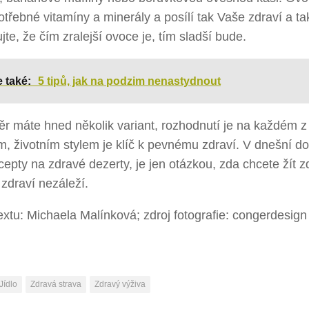
třebné vitamíny a minerály a posílí tak Vaše zdraví a ta
te, že čím zralejší ovoce je, tím sladší bude.
e také:
5 tipů, jak na podzim nenastydnout
r máte hned několik variant, rozhodnutí je na každém z 
, životním stylem je klíč k pevnému zdraví. V dnešní d
ecepty na zdravé dezerty, je jen otázkou, zda chcete žít 
zdraví nezáleží.
extu: Michaela Malínková; zdroj fotografie: congerdesign
Jídlo
Zdravá strava
Zdravý výživa