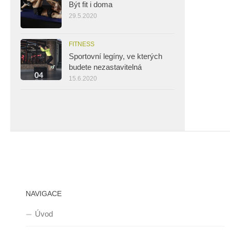
Být fit i doma
29.5.2020
FITNESS
Sportovní legíny, ve kterých
budete nezastavitelná
15.6.2020
NAVIGACE
Úvod