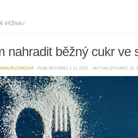
Á VÝŽIVA
/
 nahradit běžný cukr ve 
JANA RUSSKOVÁ
· PUBLIKOVÁNO
1.11.2021
· AKTUALIZOVÁNO
31.