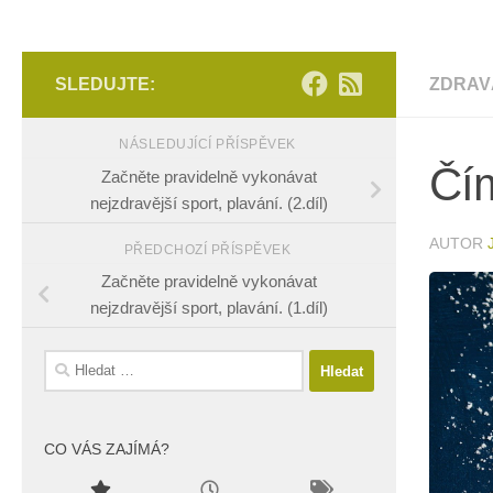
SLEDUJTE:
ZDRAV
NÁSLEDUJÍCÍ PŘÍSPĚVEK
Čím
Začněte pravidelně vykonávat
nejzdravější sport, plavání. (2.díl)
AUTOR
PŘEDCHOZÍ PŘÍSPĚVEK
Začněte pravidelně vykonávat
nejzdravější sport, plavání. (1.díl)
Vyhledávání
CO VÁS ZAJÍMÁ?