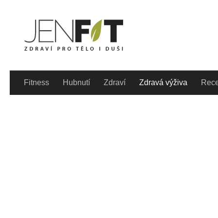
Skip to content
Denně aktualizovaný lif
Fitness
Hubnutí
Zdraví
Zdravá výživa
Rece