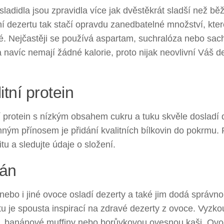
ladidla jsou zpravidla více jak dvěstěkrát sladší než běž
í dezertu tak stačí opravdu zanedbatelné množství, kter
é. Nejčastěji se používá aspartam, suchralóza nebo sac
a navíc nemají žádné kalorie, proto nijak neovlivní Váš d
itní protein
í protein s nízkým obsahem cukru a tuku skvěle dosladí 
ým přínosem je přidání kvalitních bílkovin do pokrmu. P
itu a sledujte údaje o složení.
án
ebo i jiné ovoce osladí dezerty a také jim dodá správn
tu je spousta inspirací na zdravé dezerty z ovoce. Vyzk
e, banánové muffiny nebo borůvkovou ovesnou kaši. Ov