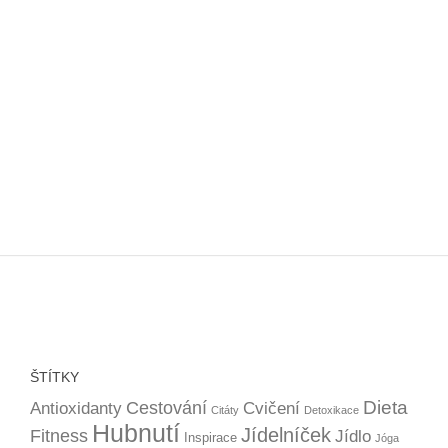
ŠTÍTKY
Dieta
Cestování
Antioxidanty
Cvičení
Citáty
Detoxikace
Hubnutí
Jídelníček
Fitness
Jídlo
Inspirace
Jóga