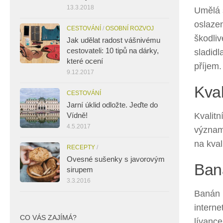
13.3.2018
Umělá s
oslazen
CESTOVÁNÍ
/
OSOBNÍ ROZVOJ
škodliv
Jak udělat radost vášnivému
cestovateli: 10 tipů na dárky,
sladidl
které ocení
příjem.
9.12.2017
Kval
CESTOVÁNÍ
Jarní úklid odložte. Jeďte do
Vídně!
Kvalitn
4.5.2017
významn
na kval
RECEPTY
/
Ovesné sušenky s javorovým
Ban
sirupem
3.3.2016
Banán n
interne
CO VÁS ZAJÍMÁ?
lívanc