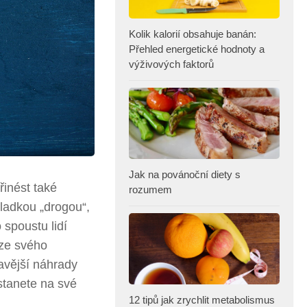
Kolik kalorií obsahuje banán:
Přehled energetické hodnoty a
výživových faktorů
Jak na povánoční diety s
inést také
rozumem
sladkou „drogou“,
 spoustu lidí
 ze svého
ravější náhrady
stanete na své
12 tipů jak zrychlit metabolismus