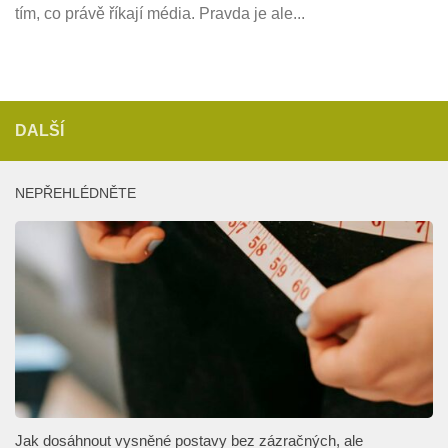
tím, co právě říkají média. Pravda je ale...
DALŠÍ
NEPŘEHLÉDNĚTE
Jak dosáhnout vysněné postavy bez zázračných, ale