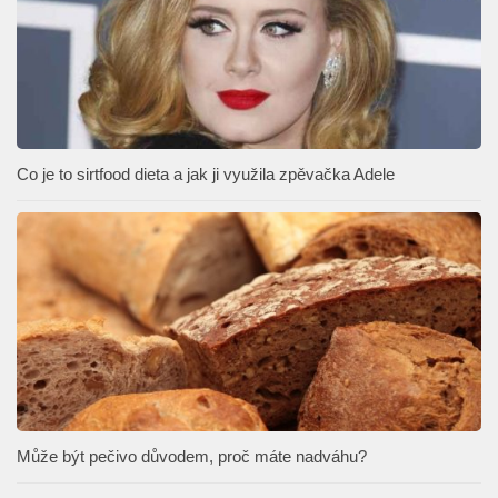
Co je to sirtfood dieta a jak ji využila zpěvačka Adele
Může být pečivo důvodem, proč máte nadváhu?