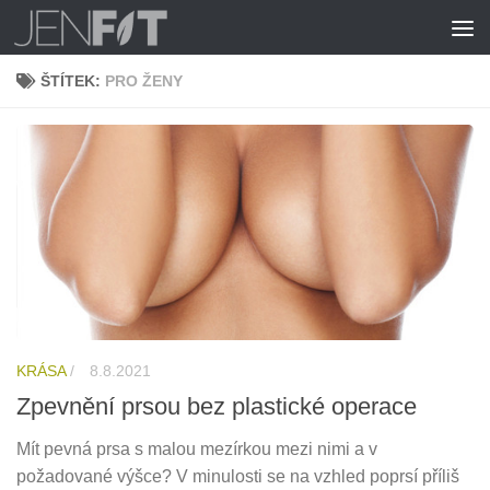
Skip to content
ŠTÍTEK:
PRO ŽENY
KRÁSA
/
8.8.2021
Zpevnění prsou bez plastické operace
Mít pevná prsa s malou mezírkou mezi nimi a v
požadované výšce? V minulosti se na vzhled poprsí příliš