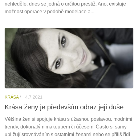
nehledělo, dnes se jedná o určitou prestiž. Ano, existuje
možnost operace v podobě modelace a...
KRÁSA
/
4.7.2021
Krása ženy je především odraz její duše
Většina žen si spojuje krásu s úžasnou postavou, modními
trendy, dokonalým makeupem či účesem. Často si samy
ubližují srovnáváním s ostatními ženami nebo se příliš řídí