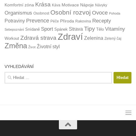
Krása
Komfortní zóna
Motivace
Nápoje
Káva
Návyky
Osobní rozvoj
Organismus
Ovoce
Osobnost
Pohoda
Prevence
Recepty
Potraviny
Přiroda
Péče
Rakovina
Tipy
Sport
Vitamíny
Strava
Snídaně
Spánek
Tělo
Sebepoznání
Zdraví
Zdravá strava
Zelenina
Workout
Zelený čaj
Změna
Životní styl
Život
VYHLEDÁVÁNÍ
Vyhledávání