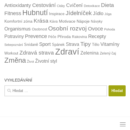
Dieta
Cestování
Antioxidanty
Cvičení
Citáty
Detoxikace
Hubnutí
Jídelníček
Fitness
Jídlo
Inspirace
Jóga
Krása
Komfortní zóna
Motivace
Nápoje
Káva
Návyky
Osobní rozvoj
Organismus
Ovoce
Osobnost
Pohoda
Prevence
Recepty
Potraviny
Přiroda
Péče
Rakovina
Tipy
Sport
Vitamíny
Strava
Snídaně
Spánek
Tělo
Sebepoznání
Zdraví
Zdravá strava
Zelenina
Workout
Zelený čaj
Změna
Životní styl
Život
VYHLEDÁVÁNÍ
Vyhledávání