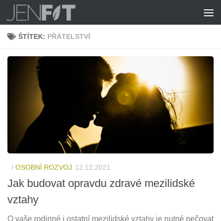
Skip to content
ŠTÍTEK:
PŘÁTELSTVÍ
/
OSOBNÍ ROZVOJ
12.12.2021
Jak budovat opravdu zdravé mezilidské
vztahy
O vaše rodinné i ostatní mezilidské vztahy je nutné pečovat