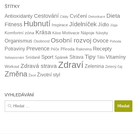
ŠTÍTKY
Dieta
Cestování
Antioxidanty
Cvičení
Citáty
Detoxikace
Hubnutí
Jídelníček
Fitness
Jídlo
Inspirace
Jóga
Krása
Komfortní zóna
Motivace
Nápoje
Káva
Návyky
Osobní rozvoj
Organismus
Ovoce
Osobnost
Pohoda
Prevence
Recepty
Potraviny
Přiroda
Péče
Rakovina
Tipy
Sport
Vitamíny
Strava
Snídaně
Spánek
Tělo
Sebepoznání
Zdraví
Zdravá strava
Zelenina
Workout
Zelený čaj
Změna
Životní styl
Život
VYHLEDÁVÁNÍ
Vyhledávání