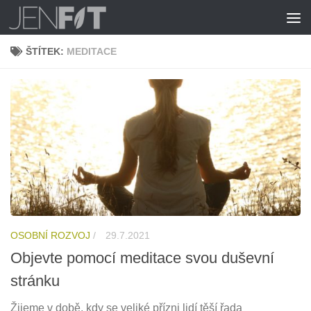
Skip to content
ŠTÍTEK:
MEDITACE
OSOBNÍ ROZVOJ
/
29.7.2021
Objevte pomocí meditace svou duševní
stránku
Žijeme v době, kdy se veliké přízni lidí těší řada