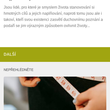
Jsou lidé, pro které je smyslem života stanovování si
hmotných cílů a jejich naplňování, naproti tomu jsou ale i
takoví, kteří svou existenci zasvětí duchovnímu poznání a
podaří se jim výrazným způsobem ovlivnit životy...
DALŠÍ
NEPŘEHLÉDNĚTE