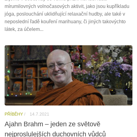
mírumilovných volnočasových aktivit, jako jsou kupříkladu
jóga, poslouchání uklidňující relaxační hudby, ale také v
neposlední řadě kouření marihuany, či jiných takovýchto
látek, za účelem...
PŘÍBĚHY
/
14.7.2021
Ajahn Brahm – jeden ze světově
nejproslulejších duchovních vůdců