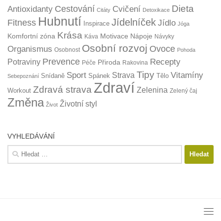
Dieta
Cestování
Antioxidanty
Cvičení
Citáty
Detoxikace
Hubnutí
Jídelníček
Fitness
Jídlo
Inspirace
Jóga
Krása
Komfortní zóna
Motivace
Nápoje
Káva
Návyky
Osobní rozvoj
Organismus
Ovoce
Osobnost
Pohoda
Prevence
Recepty
Potraviny
Přiroda
Péče
Rakovina
Tipy
Sport
Vitamíny
Strava
Snídaně
Spánek
Tělo
Sebepoznání
Zdraví
Zdravá strava
Zelenina
Workout
Zelený čaj
Změna
Životní styl
Život
VYHLEDÁVÁNÍ
Vyhledávání