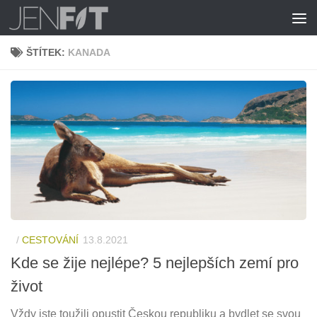
Skip to content
ŠTÍTEK:
KANADA
/
CESTOVÁNÍ
13.8.2021
Kde se žije nejlépe? 5 nejlepších zemí pro
život
Vždy jste toužili opustit Českou republiku a bydlet se svou