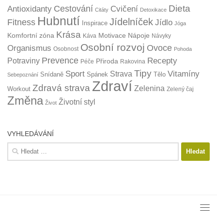
Dieta
Cestování
Antioxidanty
Cvičení
Citáty
Detoxikace
Hubnutí
Jídelníček
Fitness
Jídlo
Inspirace
Jóga
Krása
Komfortní zóna
Motivace
Nápoje
Káva
Návyky
Osobní rozvoj
Organismus
Ovoce
Osobnost
Pohoda
Prevence
Recepty
Potraviny
Přiroda
Péče
Rakovina
Tipy
Sport
Vitamíny
Strava
Snídaně
Spánek
Tělo
Sebepoznání
Zdraví
Zdravá strava
Zelenina
Workout
Zelený čaj
Změna
Životní styl
Život
VYHLEDÁVÁNÍ
Vyhledávání