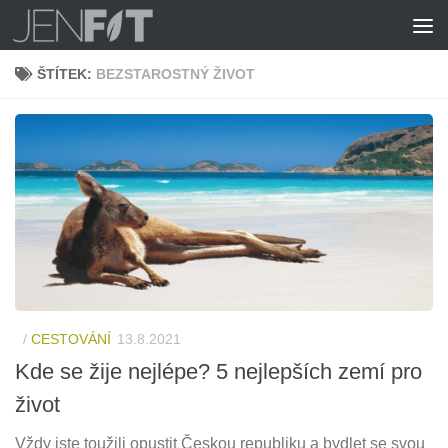
Skip to content
ŠTÍTEK:
BEZSTAROSTNÝ ŽIVOT
/
CESTOVÁNÍ
13.8.2021
Kde se žije nejlépe? 5 nejlepších zemí pro
život
Vždy jste toužili opustit Českou republiku a bydlet se svou