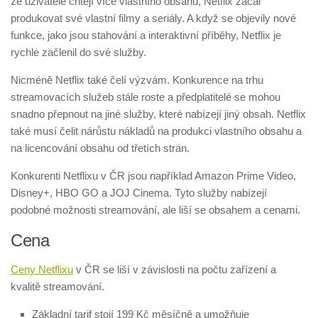
že uživatelé chtějí více vlastního obsahu, Netflix začal
produkovat své vlastní filmy a seriály. A když se objevily nové
funkce, jako jsou stahování a interaktivní příběhy, Netflix je
rychle začlenil do své služby.
Nicméně Netflix také čelí výzvám. Konkurence na trhu
streamovacích služeb stále roste a předplatitelé se mohou
snadno přepnout na jiné služby, které nabízejí jiný obsah. Netflix
také musí čelit nárůstu nákladů na produkci vlastního obsahu a
na licencování obsahu od třetích stran.
Konkurenti Netflixu v ČR jsou například Amazon Prime Video,
Disney+, HBO GO a JOJ Cinema. Tyto služby nabízejí
podobné možnosti streamování, ale liší se obsahem a cenami.
Cena
Ceny Netflixu
v ČR se liší v závislosti na počtu zařízení a
kvalitě streamování.
Základní tarif stojí 199 Kč měsíčně a umožňuje