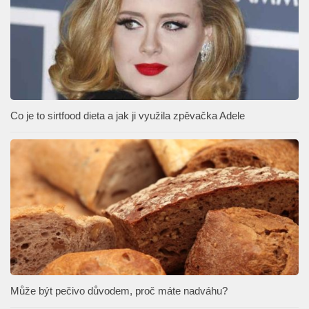
Co je to sirtfood dieta a jak ji využila zpěvačka Adele
Může být pečivo důvodem, proč máte nadváhu?