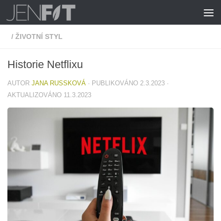
Skip to content
/
ŽIVOTNÍ STYL
Historie Netflixu
AUTOR
JANA RUSSKOVÁ
· PUBLIKOVÁNO
2.3.2023
·
AKTUALIZOVÁNO
11.3.2023