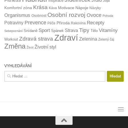
Jídlo
Inspirace
Jóga
Krása
Komfortní zóna
Motivace
Nápoje
Káva
Návyky
Osobní rozvoj
Organismus
Ovoce
Osobnost
Pohoda
Prevence
Recepty
Potraviny
Přiroda
Péče
Rakovina
Tipy
Sport
Vitamíny
Strava
Snídaně
Spánek
Tělo
Sebepoznání
Zdraví
Zdravá strava
Zelenina
Workout
Zelený čaj
Změna
Životní styl
Život
VYHLEDÁVÁNÍ
Vyhledávání