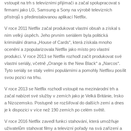
vstoupit na trh s televizními přijímači a začal spolupracovat s
firmami jako LG, Samsung a Sony na výrobě televizních
přístrojů s předinstalovanou aplikací Netflix.
V roce 2011 Netflix začal produkovat vlastní obsah a získal s
ním velký úspěch. Jeho prvním seriálem byla politická
kriminální drama „House of Cards“, která získala mnoho
ocenění a zpopularizovala Netflix jako místo pro vlastní
produkci. V roce 2013 se Netflix rozhodl začít produkovat své
vlastní seriály, včetně „Orange is the New Black“ a „Narcos“.
Tyto seriály se staly velmi populárními a pomohly Netflixu posílit
svou pozici na trhu.
V roce 2013 se Netflix rozhodl vstoupit na mezinárodní trh a
začal nabízet své služby v zemích jako je Velká Británie, Irsko
a Nizozemsko. Postupně se rozšiřoval do dalších zemí a dnes
je k dispozici v více než 190 zemích po celém světě.
V roce 2016 Netflix zavedl funkci stahování, která umožňuje
uživatelům stahovat filmy a televizní pořady na svá zařízení a