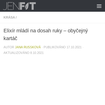
Skip to content
KRÁSA
/
Elixír mládí na dosah ruky – obyčejný
kartáč
AUTOR
JANA RUSSKOVÁ
· PUBLIKOVÁNO
17.10.2021
·
AKTUALIZOVÁNO
8.10.2021