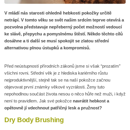
V mládí nás starosti ohledně hebkosti pokožky určitě
netrápí. V tomto věku se svět našim srdcím teprve otevírá a
pozvolna představuje nepřeberný počet možností vedoucí
ke slávě, přepychu a pomyslnému štěstí. Někdo těchto cílů
dosáhne a ti další se musí spokojit se zlatou střední
alternativou plnou ústupků a kompromisů.
Před neústupností přírodních zákonů jsme si však “prozatím”
všichni rovni. Střední věk je z hlediska kariérního růstu
nejproduktivnější, stejně tak se na naší pokožce začnou
objevovat první známky věkové vyzrálosti. Ženy tuto
nepohodlnou součást života nesou o něco hůře než muži, i když
není to pravidlem. Jak své pokožce
navrátit hebkost a
opětovně jí vdechnout patřičný lesk a pružnost?
Dry Body Brushing