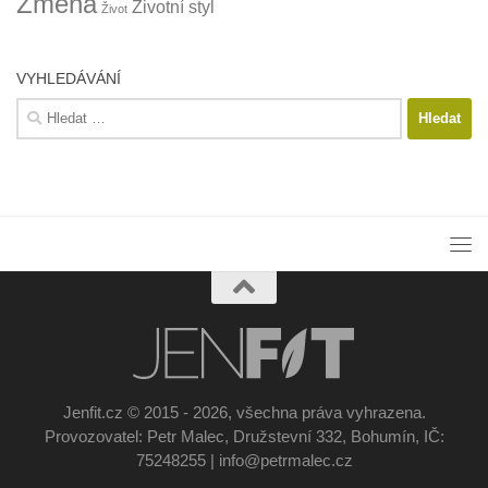
Změna
Životní styl
Život
VYHLEDÁVÁNÍ
Vyhledávání
Jenfit.cz © 2015 - 2026, všechna práva vyhrazena.
Provozovatel: Petr Malec, Družstevní 332, Bohumín, IČ:
75248255 | info@petrmalec.cz