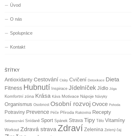
Úvod
O nás
Spolupráce
Kontakt
ŠTÍTKY
Dieta
Cestování
Antioxidanty
Cvičení
Citáty
Detoxikace
Hubnutí
Jídelníček
Fitness
Jídlo
Inspirace
Jóga
Krása
Komfortní zóna
Motivace
Nápoje
Káva
Návyky
Osobní rozvoj
Organismus
Ovoce
Osobnost
Pohoda
Prevence
Recepty
Potraviny
Přiroda
Péče
Rakovina
Tipy
Sport
Vitamíny
Strava
Snídaně
Spánek
Tělo
Sebepoznání
Zdraví
Zdravá strava
Zelenina
Workout
Zelený čaj