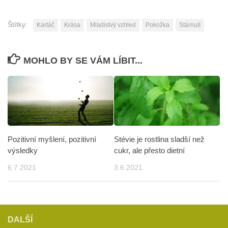
Štítky:
Kartáč
Krása
Mladistvý vzhled
Pokožka
Stárnutí
MOHLO BY SE VÁM LÍBIT...
Pozitivní myšlení, pozitivní
Stévie je rostlina sladší než
výsledky
cukr, ale přesto dietní
6.7.2021
3.6.2021
DALŠÍ