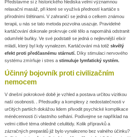
Představme si z historického hlediska velmi významnou
relaxační masáž, při které se využívá předností kartáče s
přírodními štětinami. V zahraničí se jedná o celkem známou
terapii, u nás se tato metoda pozvolna usazuje. Pravidelné
kartáčování dokonale prokrvuje celé tělo a napomáhá odstranit
odumřelé buňky. Ve své podstatě se jedná o nejlevnější elixír
mládí, který byl kdy vynalezen. Kartáčování má totiž
skvělý
efekt proti předčasnému stárnutí.
Díky stimulaci nervového
systému zmírňuje i stres a
stimuluje lymfatický systém.
Účinný bojovník proti civilizačním
nemocem
V dnešní pokrokové době je vzhled a postava určitou vizitkou
naší osobnosti. . Předsudky a komplexy z nedostatečnosti v
určitých partiích dokážou lidem přivodit psychické komplikace
méněcennosti či vlastního selhání. Podívejme se například na
velmi citlivé téma ohledně celulitidy. Kolik přípravků a
zázračných preparátů již bylo vynalezeno bez valného účinku?