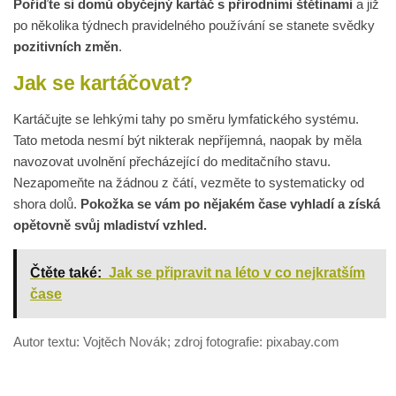
Pořiďte si domů obyčejný kartáč s přírodními štětinami
a již
po několika týdnech pravidelného používání se stanete svědky
pozitivních změn
.
Jak se kartáčovat?
Kartáčujte se lehkými tahy po směru lymfatického systému.
Tato metoda nesmí být nikterak nepříjemná, naopak by měla
navozovat uvolnění přecházející do meditačního stavu.
Nezapomeňte na žádnou z čátí, vezměte to systematicky od
shora dolů.
Pokožka se vám po nějakém čase vyhladí a získá
opětovně svůj mladiství vzhled.
Čtěte také:
Jak se připravit na léto v co nejkratším
čase
Autor textu: Vojtěch Novák; zdroj fotografie: pixabay.com