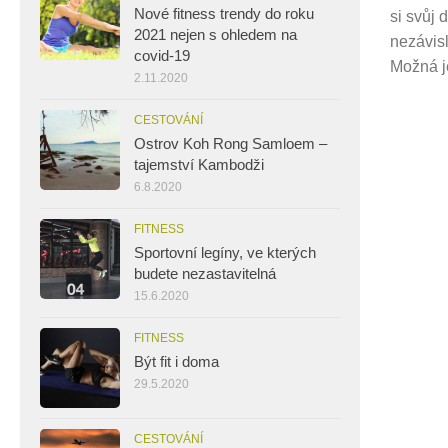
Nové fitness trendy do roku
si svůj 
2021 nejen s ohledem na
nezávisl
covid-19
Možná je
2.11.2020
CESTOVÁNÍ
Ostrov Koh Rong Samloem –
tajemství Kambodži
6.8.2020
FITNESS
Sportovní legíny, ve kterých
budete nezastavitelná
15.6.2020
FITNESS
Být fit i doma
29.5.2020
CESTOVÁNÍ