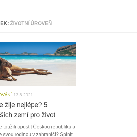
TEK:
ŽIVOTNÍ ÚROVEŇ
OVÁNÍ
13.8.2021
e žije nejlépe? 5
ších zemí pro život
e toužili opustit Českou republiku a
e svou rodinou v zahraničí? Splnit