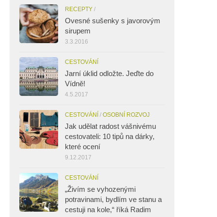
RECEPTY
/
Ovesné sušenky s javorovým
sirupem
3.3.2016
CESTOVÁNÍ
Jarní úklid odložte. Jeďte do
Vídně!
4.5.2017
CESTOVÁNÍ
/
OSOBNÍ ROZVOJ
Jak udělat radost vášnivému
cestovateli: 10 tipů na dárky,
které ocení
9.12.2017
CESTOVÁNÍ
„Živím se vyhozenými
potravinami, bydlím ve stanu a
cestuji na kole,“ říká Radim