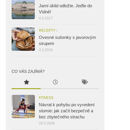
Jarní úklid odložte. Jeďte do
Vídně!
4.5.2017
RECEPTY
/
Ovesné sušenky s javorovým
sirupem
3.3.2016
CO VÁS ZAJÍMÁ?
FITNESS
Návrat k pohybu po vyvedení
stomie: jak začít bezpečně a
bez zbytečného strachu
29.5.2026