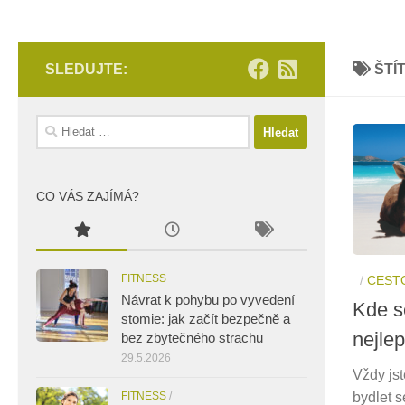
SLEDUJTE:
ŠTÍ
Vyhledávání
CO VÁS ZAJÍMÁ?
FITNESS
/
CEST
Návrat k pohybu po vyvedení
Kde s
stomie: jak začít bezpečně a
nejlep
bez zbytečného strachu
29.5.2026
Vždy jst
FITNESS
/
bydlet s