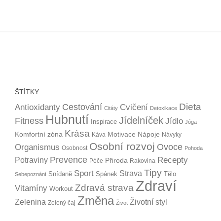
ŠTÍTKY
Dieta
Cestování
Antioxidanty
Cvičení
Citáty
Detoxikace
Hubnutí
Jídelníček
Fitness
Jídlo
Inspirace
Jóga
Krása
Komfortní zóna
Motivace
Nápoje
Káva
Návyky
Osobní rozvoj
Organismus
Ovoce
Osobnost
Pohoda
Prevence
Recepty
Potraviny
Přiroda
Péče
Rakovina
Tipy
Sport
Strava
Snídaně
Spánek
Tělo
Sebepoznání
Zdraví
Zdravá strava
Vitamíny
Workout
Změna
Zelenina
Životní styl
Zelený čaj
Život