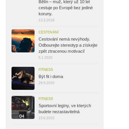
Bělín – muž, který už 10 let
cestuje po Evropě bez jediné
koruny.
13.3.2018
CESTOVÁNÍ
Cestování nemá nevýhody.
Odbourejte stereotyp a získejte
zpět ztracenou motivaci!
5.1.2020
FITNESS
Být fit i doma
29.5.2020
FITNESS
Sportovní legíny, ve kterých
budete nezastavitelná
15.6.2020