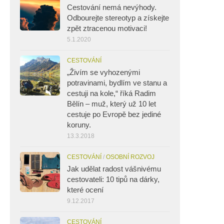
Cestování nemá nevýhody.
Odbourejte stereotyp a získejte
zpět ztracenou motivaci!
5.1.2020
CESTOVÁNÍ
„Živím se vyhozenými
potravinami, bydlím ve stanu a
cestuji na kole,“ říká Radim
Bělín – muž, který už 10 let
cestuje po Evropě bez jediné
koruny.
13.3.2018
CESTOVÁNÍ
/
OSOBNÍ ROZVOJ
Jak udělat radost vášnivému
cestovateli: 10 tipů na dárky,
které ocení
9.12.2017
CESTOVÁNÍ