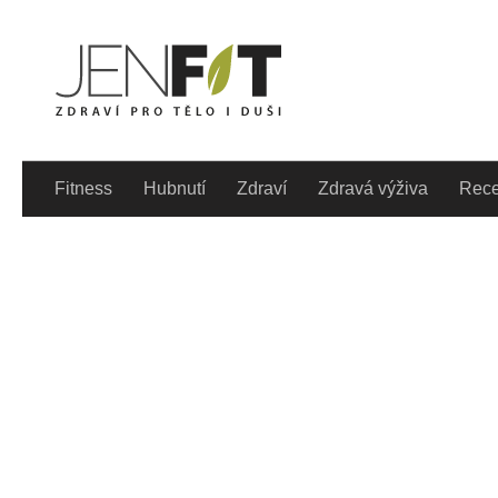
Skip to content
Denně aktualizovaný lif
Fitness
Hubnutí
Zdraví
Zdravá výživa
Rece