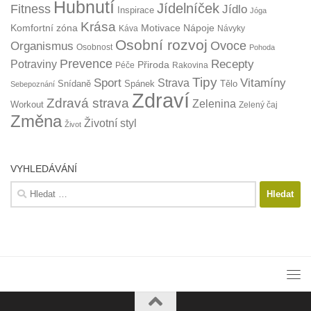
Hubnutí
Jídelníček
Fitness
Jídlo
Inspirace
Jóga
Krása
Komfortní zóna
Motivace
Nápoje
Káva
Návyky
Osobní rozvoj
Organismus
Ovoce
Osobnost
Pohoda
Prevence
Recepty
Potraviny
Přiroda
Péče
Rakovina
Tipy
Sport
Vitamíny
Strava
Snídaně
Spánek
Tělo
Sebepoznání
Zdraví
Zdravá strava
Zelenina
Workout
Zelený čaj
Změna
Životní styl
Život
VYHLEDÁVÁNÍ
Vyhledávání