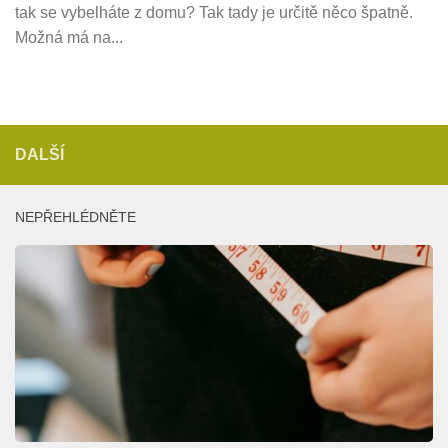
tak se vybelháte z domu? Tak tady je určitě něco špatně.
Možná má na...
DALŠÍ
NEPŘEHLÉDNĚTE