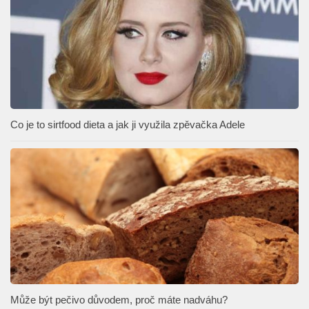
Co je to sirtfood dieta a jak ji využila zpěvačka Adele
Může být pečivo důvodem, proč máte nadváhu?