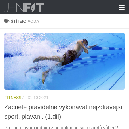
Skip to content
ŠTÍTEK:
VODA
FITNESS
/
31.10.2021
Začněte pravidelně vykonávat nejzdravější
sport, plavání. (1.díl)
Proč je plavání jedním z nejoblíbenějších sportů vůbec?