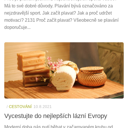
Má to své dobré důvody. Plavání bývá označováno za
nejzdravější sport. Jak začít plavat? Jak a proč udržet
motivaci? 2131 Proč začít plavat? Všeobecně se plavání
doporučuje...
/
CESTOVÁNÍ
10.8.2021
Vycestujte do nejlepších lázní Evropy
Moderní doba nás nutí běhat v začarovaném kruhu od