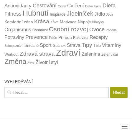
Dieta
Cestování
Antioxidanty
Cvičení
Citáty
Detoxikace
Hubnutí
Jídelníček
Fitness
Jídlo
Inspirace
Jóga
Krása
Komfortní zóna
Motivace
Nápoje
Káva
Návyky
Osobní rozvoj
Organismus
Ovoce
Osobnost
Pohoda
Prevence
Recepty
Potraviny
Přiroda
Péče
Rakovina
Tipy
Sport
Vitamíny
Strava
Snídaně
Spánek
Tělo
Sebepoznání
Zdraví
Zdravá strava
Zelenina
Workout
Zelený čaj
Změna
Životní styl
Život
VYHLEDÁVÁNÍ
Vyhledávání