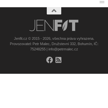
Jenfit.cz © 2015 - 2026, všechna práva vyhrazena.
Provozovatel: Petr Malec, Družstevní 332, Bohumín, IČ:
75248255 | info@petrmalec.cz