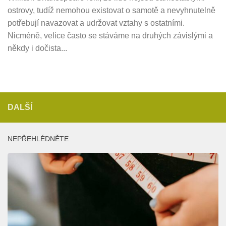
ostrovy, tudíž nemohou existovat o samotě a nevyhnutelně
potřebují navazovat a udržovat vztahy s ostatními.
Nicméně, velice často se stáváme na druhých závislými a
někdy i dočista...
DALŠÍ
NEPŘEHLÉDNĚTE