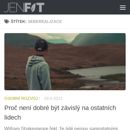
Skip to content
ŠTÍTEK:
SEBEREALIZACE
OSOBNÍ ROZVOJ
/
29.6.2021
Proč není dobré být závislý na ostatních
lidech
William Shakespeare řekl, že lidé nejsou samostatnými