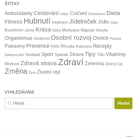
ŠTÍTKY
Dieta
Cestování
Antioxidanty
Cvičení
Citáty
Detoxikace
Hubnutí
Jídelníček
Fitness
Jídlo
Inspirace
Jóga
Krása
Komfortní zóna
Motivace
Nápoje
Káva
Návyky
Osobní rozvoj
Organismus
Ovoce
Osobnost
Pohoda
Prevence
Recepty
Potraviny
Přiroda
Péče
Rakovina
Tipy
Sport
Vitamíny
Strava
Snídaně
Spánek
Tělo
Sebepoznání
Zdraví
Zdravá strava
Zelenina
Workout
Zelený čaj
Změna
Životní styl
Život
VYHLEDÁVÁNÍ
Vyhledávání